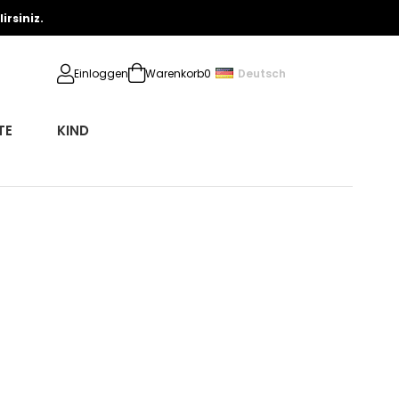
rsiniz.
Deutsch
Einloggen
Warenkorb
0
TE
KIND