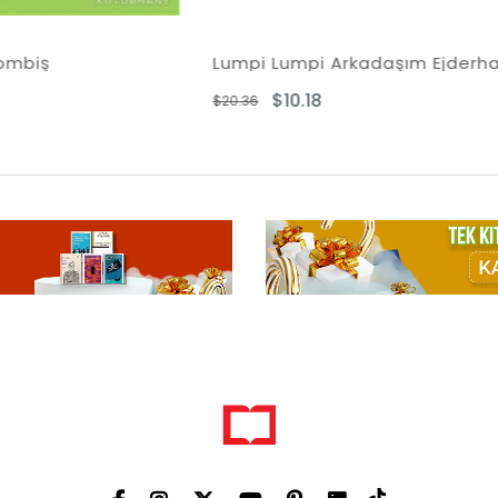
umpi Lumpi Arkadaşım Ejderha
Eşekliğini Unutan 
$10.18
$11.39
0.36
$22.77