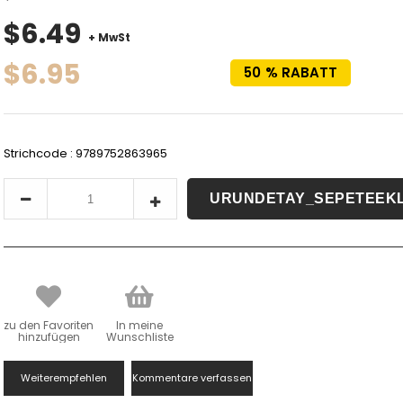
$6.49
+ MwSt
$6.95
50
%
RABATT
Strichcode
:
9789752863965
zu den Favoriten
In meine
hinzufügen
Wunschliste
Weiterempfehlen
Kommentare verfassen