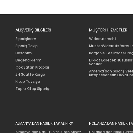
ALIŞVERİŞ BİLGiLERİ
MÜŞTERİ HİZMETLERİ
Siparişlerim
Widerrufsrecht
Sipariş Takip
MusterWiderrufsformul
Hesabım
Kargo ve Teslimat Süreç
Beğendiklerim
Dikkat Edilecek Hususlar
Sorular
Çok Satan Kitaplar
Amerika'dan Sipariş Ver
24 Saatte Kargo
Kitapseverlerin Dikkatine
Kitap Tavsiye
Toplu Kitap Siparişi
ALMANYA'DAN NASIL KİTAP ALINIR?
HOLLANDA'DAN NASIL KİTA
Almanya'dan Nasıl Türkçe Kitap Alınır?
Hollanda'dan Nasıl Türkçe