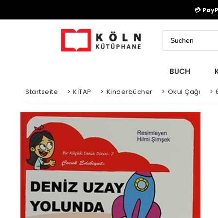
💳 Pay
BUCH
Startseite
>
KİTAP
>
Kinderbücher
>
Okul Çağı
>