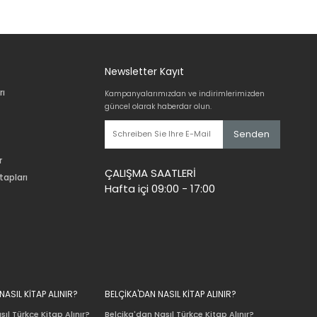
Newsletter Kayıt
rı
Kampanyalarımızdan ve indirimlerimizden
güncel olarak haberdar olun.
Senden
r
ÇALIŞMA SAATLERİ
tapları
Hafta içi 09:00 - 17:00
ASIL KİTAP ALINIR?
BELÇİKA'DAN NASIL KİTAP ALINIR?
ıl Türkçe Kitap Alınır?
Belçika'dan Nasıl Türkçe Kitap Alınır?