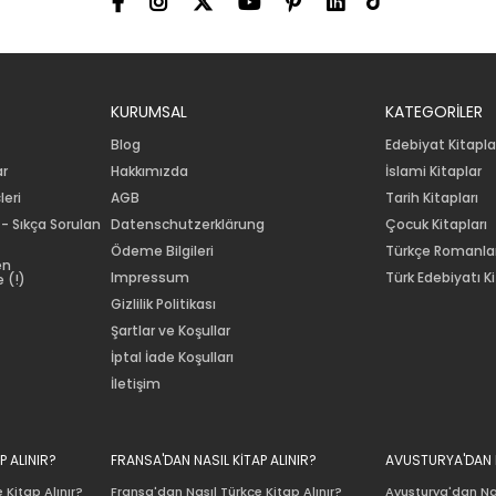
KURUMSAL
KATEGORİLER
Blog
Edebiyat Kitapla
ar
Hakkımızda
İslami Kitaplar
leri
AGB
Tarih Kitapları
 - Sıkça Sorulan
Datenschutzerklärung
Çocuk Kitapları
Ödeme Bilgileri
Türkçe Romanla
en
Impressum
Türk Edebiyatı Ki
 (!)
Gizlilik Politikası
Şartlar ve Koşullar
İptal İade Koşulları
İletişim
P ALINIR?
FRANSA'DAN NASIL KİTAP ALINIR?
AVUSTURYA'DAN N
 Kitap Alınır?
Fransa'dan Nasıl Türkçe Kitap Alınır?
Avusturya'dan Nas