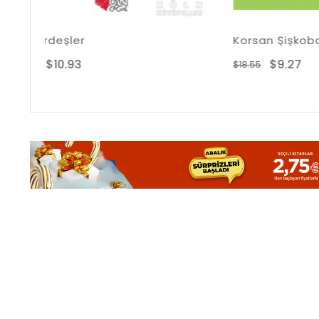
Korsan Şişkobombiş
L
$9.27
$18.55
$2