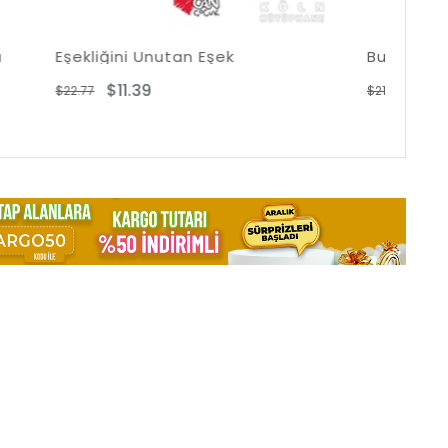
Eşek
Bumba Dağın Arkasını Merak Ediyor
$10.63
$21.26