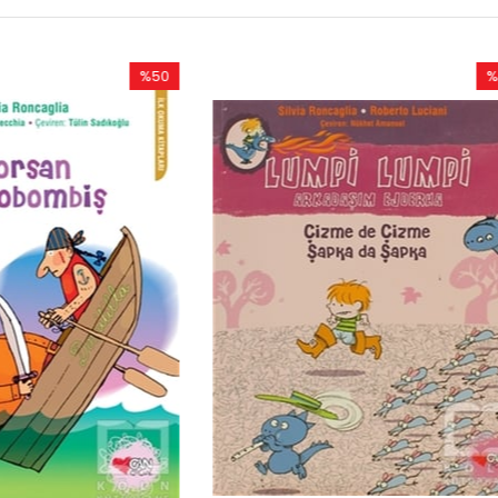
%50
Rabatt
%50Rabatt