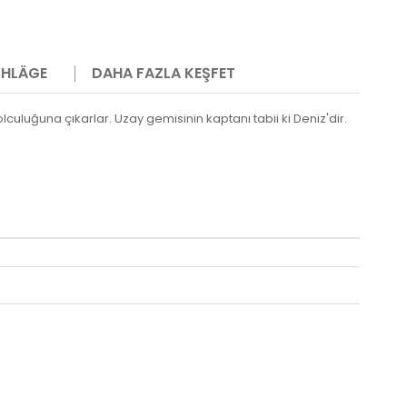
HLÄGE
DAHA FAZLA KEŞFET
culuğuna çıkarlar. Uzay gemisinin kaptanı tabii ki Deniz'dir.