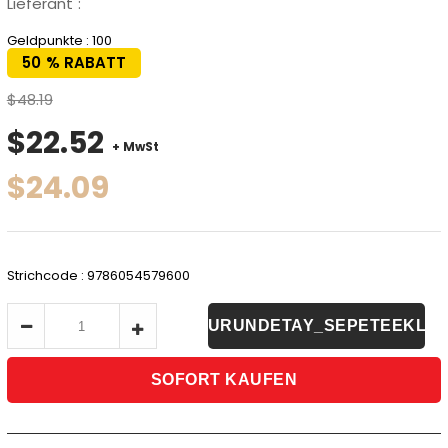
Lieferant
:
Geldpunkte
:
100
50
%
RABATT
$48.19
$22.52
+ MwSt
$24.09
Strichcode
:
9786054579600