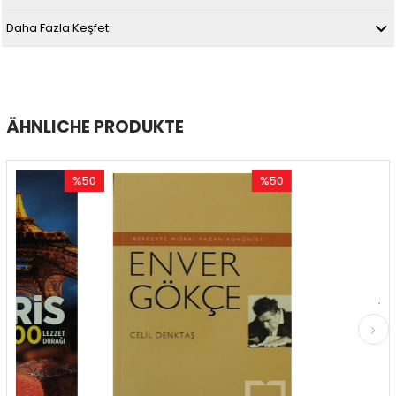
Daha Fazla Keşfet
ÄHNLICHE PRODUKTE
%50
%50
%
Rabatt
Rabatt
Ra
%50Rabatt
%50Rabatt
%5