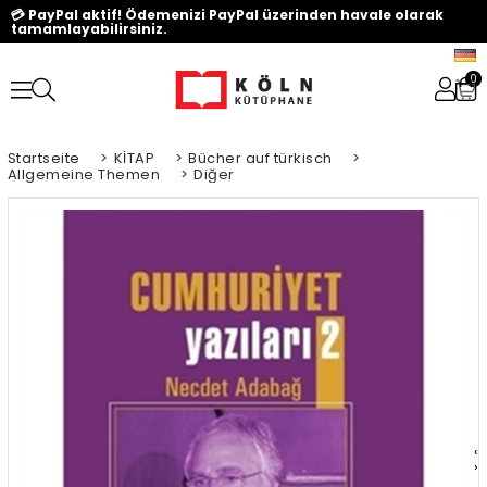
💳 PayPal aktif! Ödemenizi PayPal üzerinden havale olarak
tamamlayabilirsiniz.
0
Startseite
>
KİTAP
>
Bücher auf türkisch
>
Allgemeine Themen
>
Diğer
‹
›