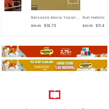
Berceste Mısraı Yazan Komünist - Enver Gökçe
Ruh Hekiminin Hatıral
$16.73
$11.47
$33.45
$22.95