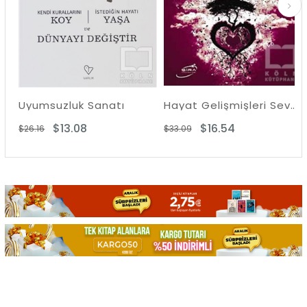
iştirmek
Uyumsuzluk Sanatı
Hayat Gelişmişleri Sever
$13.08
$16.54
$26.16
$33.09
$