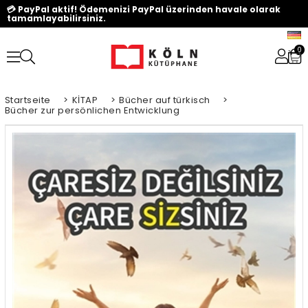
💳 PayPal aktif! Ödemenizi PayPal üzerinden havale olarak
tamamlayabilirsiniz.
0
Startseite
>
KİTAP
>
Bücher auf türkisch
>
Bücher zur persönlichen Entwicklung