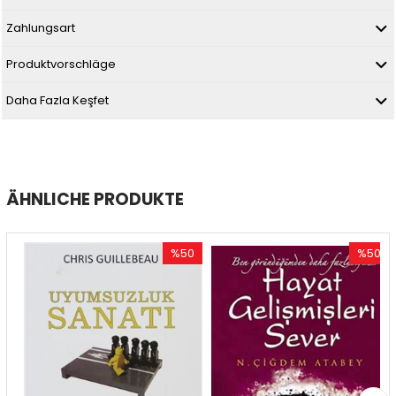
Zahlungsart
Produktvorschläge
Daha Fazla Keşfet
ÄHNLICHE PRODUKTE
%50
%50
tt
Rabatt
Rabatt
abatt
%50Rabatt
%50Raba