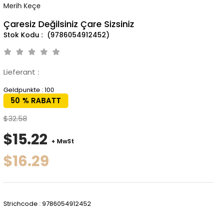
Merih Keçe
Çaresiz Değilsiniz Çare Sizsiniz
(9786054912452)
Lieferant
:
Geldpunkte
:
100
50
%
RABATT
$32.58
$15.22
+ MwSt
$16.29
Strichcode
:
9786054912452