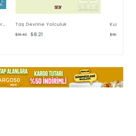
k
Kuşlar Kralı Kim Olacak?
$8.21
$16.43