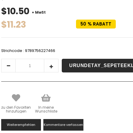
$10.50
+ MwSt
$11.23
50
%
RABATT
Strichcode
:
9789756227466
zu den Favoriten
In meine
hinzufügen
Wunschliste
Weiterempfehlen
Kommentare verfassen