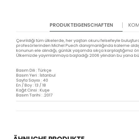
PRODUKTEIGENSCHAFTEN
KOM
Çevrildiği tüm ülkelerde, her yaştan okuru felsefeyle buluşturan “
profesörlerinden Michel Puech danışmanlığında kaleme aldığı d
konunun ele alındığı, günlük yaşamda sıkça karşılaştığımız örn
Ülkemizde yayımlanmaya başladığı 2006 yılından bu yana büy
Basım Dili : Türkçe
Basım Yeri : İstanbul
Sayfa Sayısı : 40
En / Boy : 13 / 18
Kağıt Cinsi : Kuşe
Basım Tarihi : .2017