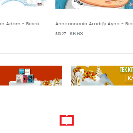
Anneannenin Aradığı Ayna - Bıcırık Kitaplar
Taş Devrine Yolculu
$6.63
$8.21
27
$16.43