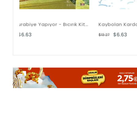
Oya Kurabiye Yapıyor - Bıcırık Kitaplar
Kaybolan Kardan Adam - Bıcırık Kitaplar
$6.63
$13.27
$13.