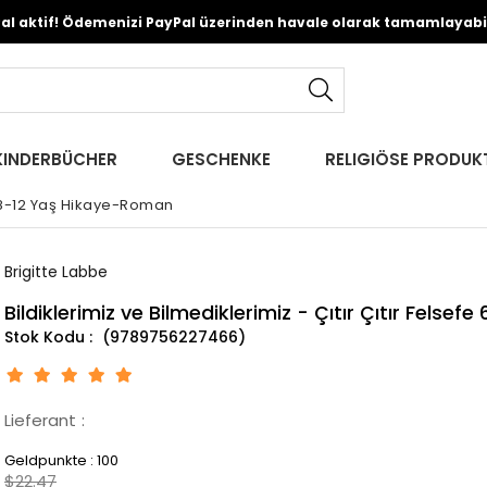
Pal aktif! Ödemenizi PayPal üzerinden havale olarak tamamlayabili
KINDERBÜCHER
GESCHENKE
RELIGIÖSE PRODUK
8-12 Yaş Hikaye-Roman
Brigitte Labbe
Bildiklerimiz ve Bilmediklerimiz - Çıtır Çıtır Felsefe 
(9789756227466)
Lieferant
:
Geldpunkte
:
100
$22.47