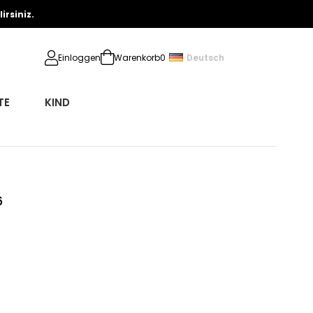
rsiniz.
Deutsch
Einloggen
Warenkorb
0
TE
KIND
6