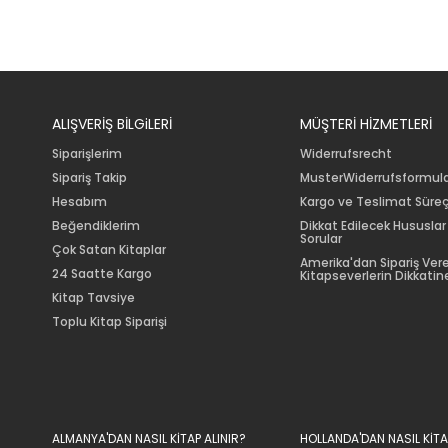
ALIŞVERİŞ BİLGiLERİ
MÜŞTERİ HİZMETLERİ
Siparişlerim
Widerrufsrecht
Sipariş Takip
MusterWiderrufsformul
Hesabım
Kargo ve Teslimat Süreç
Beğendiklerim
Dikkat Edilecek Hususlar
Sorular
Çok Satan Kitaplar
Amerika'dan Sipariş Ver
24 Saatte Kargo
Kitapseverlerin Dikkatine
Kitap Tavsiye
Toplu Kitap Siparişi
ALMANYA'DAN NASIL KİTAP ALINIR?
HOLLANDA'DAN NASIL KİTA