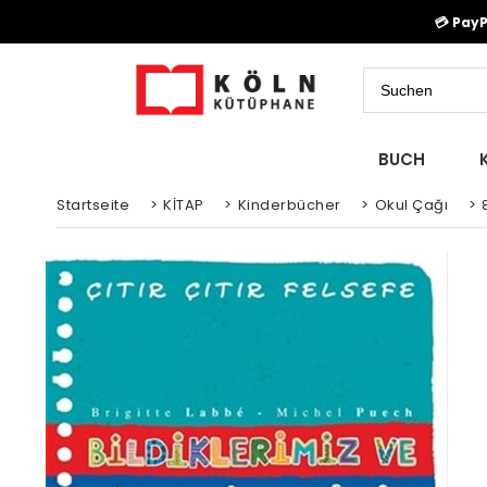
💳 Pay
BUCH
Startseite
>
KİTAP
>
Kinderbücher
>
Okul Çağı
>