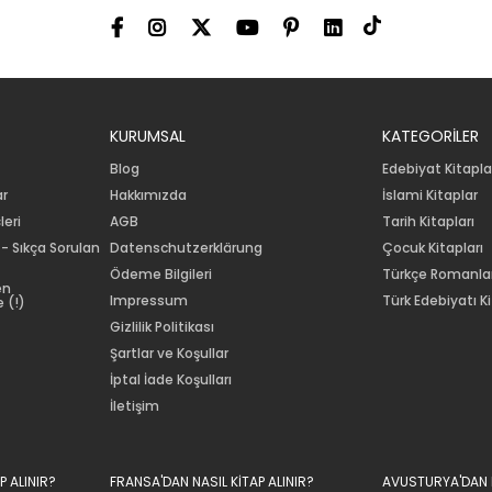
KURUMSAL
KATEGORİLER
Blog
Edebiyat Kitapla
ar
Hakkımızda
İslami Kitaplar
leri
AGB
Tarih Kitapları
 - Sıkça Sorulan
Datenschutzerklärung
Çocuk Kitapları
Ödeme Bilgileri
Türkçe Romanla
en
Impressum
Türk Edebiyatı Ki
 (!)
Gizlilik Politikası
Şartlar ve Koşullar
İptal İade Koşulları
İletişim
P ALINIR?
FRANSA'DAN NASIL KİTAP ALINIR?
AVUSTURYA'DAN N