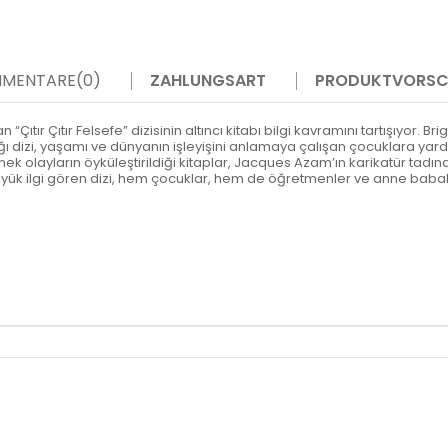
MENTARE
(0)
ZAHLUNGSART
PRODUKTVORSC
Çıtır Çıtır Felsefe” dizisinin altıncı kitabı bilgi kavramını tartışıyor. B
izi, yaşamı ve dünyanın işleyişini anlamaya çalışan çocuklara yardımc
ek olayların öyküleştirildiği kitaplar, Jacques Azam’ın karikatür tadın
ük ilgi gören dizi, hem çocuklar, hem de öğretmenler ve anne babala