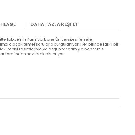
HLÄGE
DAHA FAZLA KEŞFET
rigitte Labbé’nin Paris Sorbone Üniversitesi felsefe
ı olacak temel sorularla kurgulanıyor. Her birinde farklı bir
daki renkli resimleriyle ve özgün tasarımıyla benzersiz.
r tarafından sevilerek okunuyor.