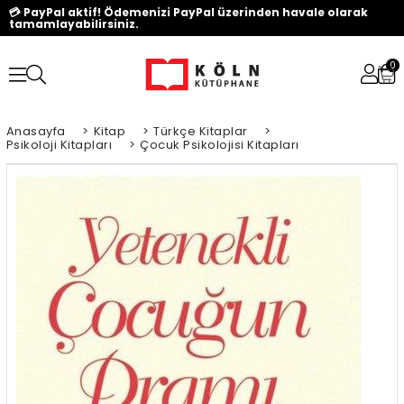
💳 PayPal aktif! Ödemenizi PayPal üzerinden havale olarak
tamamlayabilirsiniz.
0
Anasayfa
>
Kitap
>
Türkçe Kitaplar
>
Psikoloji Kitapları
>
Çocuk Psikolojisi Kitapları