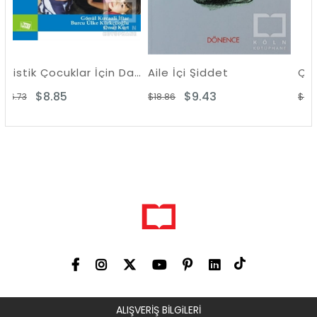
Otistik Çocuklar İçin Davranışsal Eğitim Programı 2
Aile İçi Şiddet
Çocuklar Ne İst
$9.43
$9.72
$18.86
$21.78
ALIŞVERİŞ BİLGiLERİ