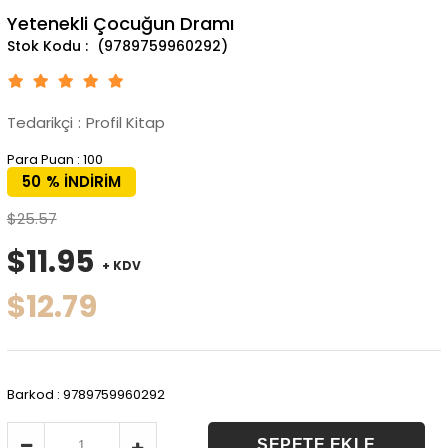
Yetenekli Çocuğun Dramı
(9789759960292)
Tedarikçi
:
Profil Kitap
Para Puan
:
100
50
%
İNDIRIM
$25.57
$11.95
+ KDV
$12.79
Barkod
:
9789759960292