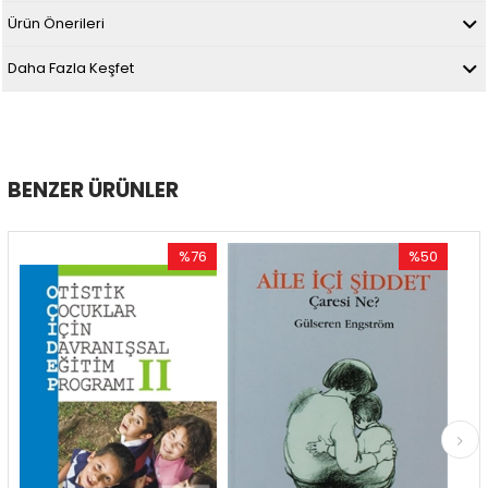
Ürün Önerileri
Daha Fazla Keşfet
BENZER ÜRÜNLER
%76
%50
İndirim
İndirim
%76İndirim
%50İndirim