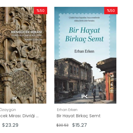
%50
%50
İndirim
İndirim
%50İndirim
%50İndirim
 Özaygün
Erhan Erken
Mengücek Mirası: Divriği Ulu Cami ve Külliyesi
Bir Hayat Birkaç Semt
$23.29
$15.27
$30.53