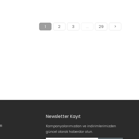
1
2
3
...
29
>
Newsletter Kayıt
rı
Kampanyalarımızdan ve indirimlerimizden
güncel olarak haberdar olun.