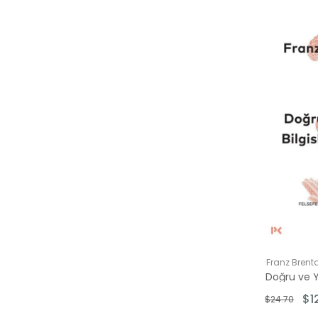
Franz Brent
$1
$24.70