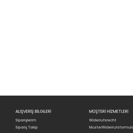
ALIŞVERİŞ BİLGiLERİ
MÜŞTERİ HİZMETLERİ
Siparişlerim
Widerrufsrecht
Sipariş Takip
MusterWiderrufsformul