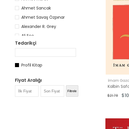
Ahmet Sancak
Ahmet Savaş Özpınar
Alexander R. Grey
Ali Ece
Tedarikçi
Alice Miller
Aliyah Umm Raiyaan
Allison Edwards
Profil Kitap
Amanda Little
Fiyat Aralığı
İmam Gaza
Antony Flew
$5.00 - $10.
Filtrele
$10
$21.78
$11.00 - $15.
$16.00 - $25
$26.00 - $3
$35.00 - $5