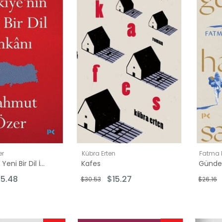
İndirim
İndirim
inde
%50İndirim
%50İndirim
er
Kübra Erten
Fatma 
Türkiye'nin Yeni Bir Dil İmkanı
Kafes
5.48
$15.27
$30.53
$26.16