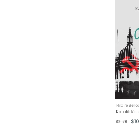
Hilaire Bello
$10
$21.78