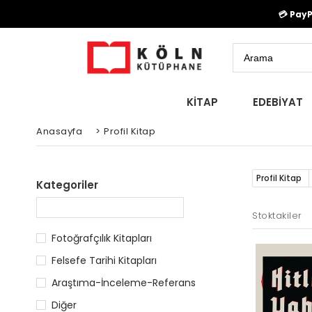
💳 Pay
KİTAP
EDEBİYAT
Anasayfa
>
Profil Kitap
Profil Kitap
Kategoriler
Stoktakiler
Fotoğrafçılık Kitapları
Felsefe Tarihi Kitapları
Araştıma-İnceleme-Referans
Diğer