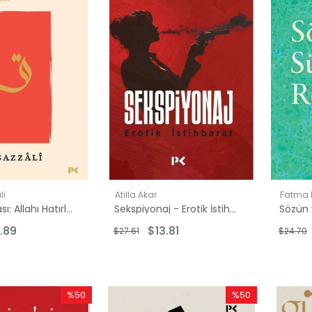
li
Atilla Akar
Fatma 
Kalbin Safası: Allahı Hatırlamak ve Uyanış - Mükaşefetü'l-Kulub'den
Sekspiyonaj - Erotik İstihbarat
00
.89
$13.81
$27.61
$24.70
00
.00
5.00
%50
%50
0.00