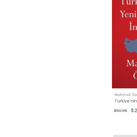
$50.00 üzer
Mahmut Öz
$2
$50.96