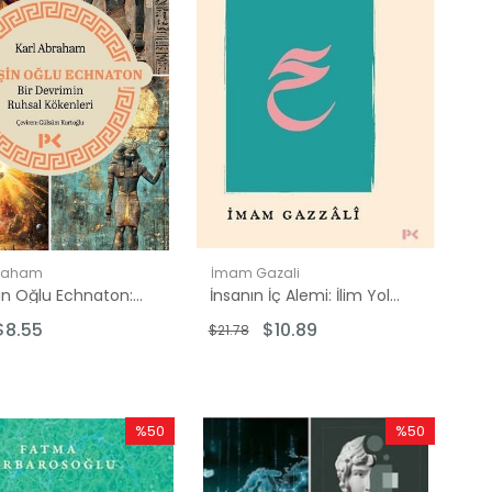
braham
İmam Gazali
Güneşin Oğlu Echnaton: Bir Devrimin Ruhsal Kökenleri
İnsanın İç Alemi: İlim Yolunda Akıl ve Kalp - İhyaü Ulumi'd-Din'den
$8.55
$10.89
$21.78
%50
%50
İndirim
İndirim
%50İndirim
%50İndirim