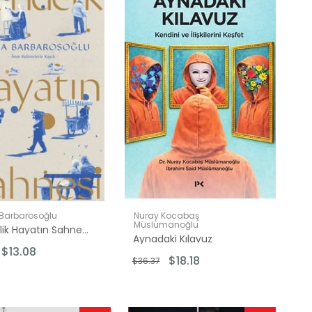
İndirim
İndirim
%50İndirim
%50İndirim
Barbarosoğlu
Nuray Kocabaş
Müslümanoğlu
Gündelik Hayatın Sahnesi - Anın Kelimelerle Kaydı
Aynadaki Kılavuz
$13.08
$18.18
$36.37