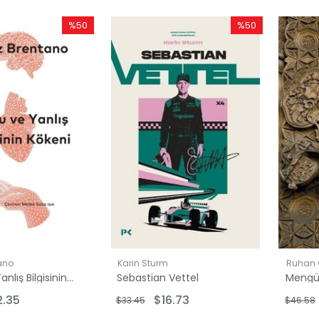
%50
%50
İndirim
İndirim
%50İndirim
%50İndirim
ano
Karin Sturm
Ruhan
Doğru ve Yanlış Bilgisinin Kökeni
Sebastian Vettel
2.35
$16.73
$33.45
$46.58