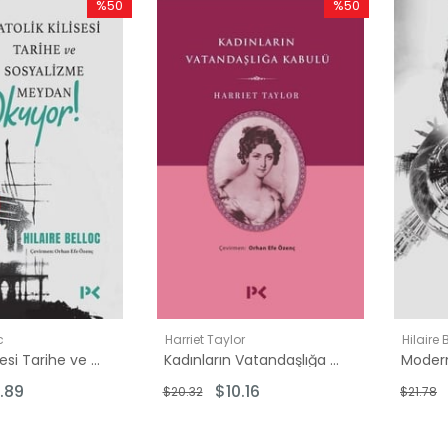
%50
%50
İndirim
İndirim
%50İndirim
%50İndirim
c
Harriet Taylor
Hilaire 
Katolik Kilisesi Tarihe ve Sosyalizme Meydan Okuyor!
Kadınların Vatandaşlığa Kabulü
.89
$10.16
$20.32
$21.78