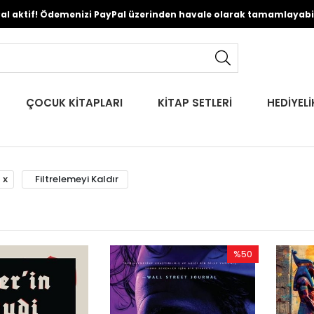
Pal aktif! Ödemenizi PayPal üzerinden havale olarak tamamlayabili
ÇOCUK KİTAPLARI
KİTAP SETLERİ
HEDİYELİ
Filtrelemeyi Kaldır
%50
İndirim
%50İndirim