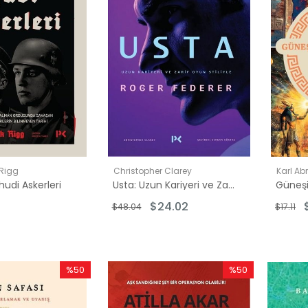
 Rigg
Christopher Clarey
Karl A
ahudi Askerleri
Usta: Uzun Kariyeri ve Zarif Oyun Stiliyle Roger Federer
$24.02
$48.04
$17.11
%50
%50
İndirim
İndirim
%50İndirim
%50İndirim