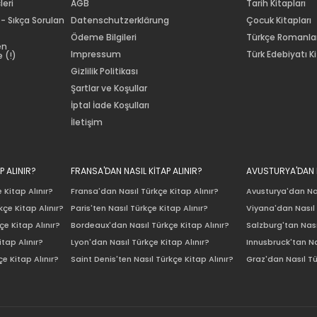
leri
AGB
Tarih Kitapları
 - Sıkça Sorulan
Datenschutzerklärung
Çocuk Kitapları
Ödeme Bilgileri
Türkçe Romanla
en
Impressum
Türk Edebiyatı Ki
 (!)
Gizlilik Politikası
Şartlar ve Koşullar
İptal İade Koşulları
İletişim
P ALINIR?
FRANSA'DAN NASIL KİTAP ALINIR?
AVUSTURYA'DAN N
 Kitap Alınır?
Fransa'dan Nasıl Türkçe Kitap Alınır?
Avusturya'dan Nas
çe Kitap Alınır?
Paris'ten Nasıl Türkçe Kitap Alınır?
Viyana'dan Nasıl 
e Kitap Alınır?
Bordeaux'dan Nasıl Türkçe Kitap Alınır?
Salzburg'tan Nası
itap Alınır?
Lyon'dan Nasıl Türkçe Kitap Alınır?
Innusbruck'tan Na
e Kitap Alınır?
Saint Denis'ten Nasıl Türkçe Kitap Alınır?
Graz'dan Nasıl Tü