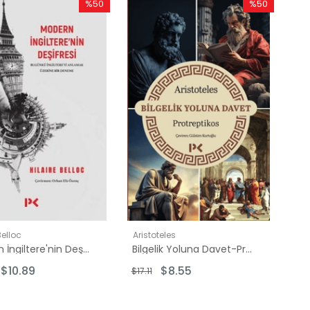
%50
%50
İndirim
İndirim
%50İndirim
%50İndirim
Belloc
Aristoteles
Modern İngiltere'nin Deşifresi - Bugünkü İngiltere'yi Anlamak Üzerine Bir Deneme
Bilgelik Yoluna Davet-Protreptikos
$10.89
$8.55
$17.11