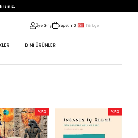
rsiniz.
Türkçe
Üye Girişi
Sepetim
0
KLER
DİNİ ÜRÜNLER
%50
%50
İndirim
İndirim
%50İndirim
%50İndirim