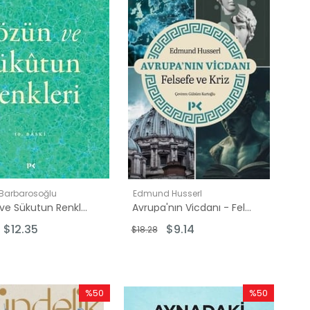
Barbarosoğlu
Edmund Husserl
Sözün ve Sükutun Renkleri
Avrupa'nın Vicdanı - Felsefe ve Kriz
$12.35
$9.14
$18.28
%50
%50