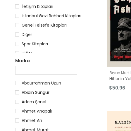
İletişim Kitapları
İstanbul Gezi Rehberi Kitapları
Genel Felsefe Kitapları
Diğer
Spor Kitapları
Diğer
Marka
Sanat Tarihi Kitapları
Türk Mutfağı Kitapları
Bryan Mark
Hitler'in Y
Düşünce Kitapları
Abdurrahman Uzun
$50.96
Sanat Kuramı Kitapları
Abidin Sungur
Resim Kitapları
Adem Şenel
Ahmet Anapalı
Ahmet Arı
Ahmet Murat