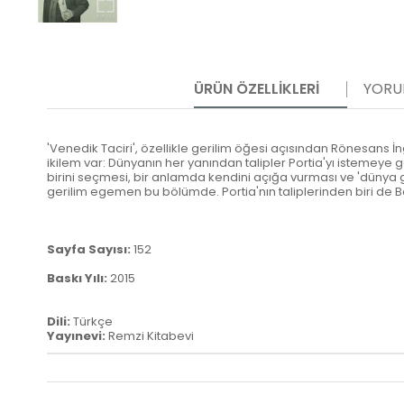
ÜRÜN ÖZELLIKLERI
YORU
'Venedik Taciri', özellikle gerilim öğesi açısından Rönesans İngil
ikilem var: Dünyanın her yanından talipler Portia'yı istemeye g
birini seçmesi, bir anlamda kendini açığa vurması ve 'dünya g
gerilim egemen bu bölümde. Portia'nın taliplerinden biri de Bassa
Sayfa Sayısı:
152
Baskı Yılı:
2015
Dili:
Türkçe
Yayınevi:
Remzi Kitabevi