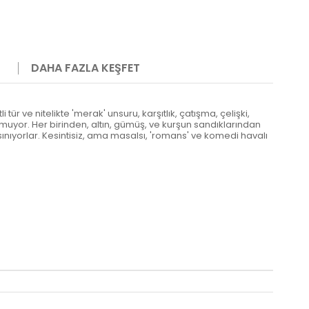
DAHA FAZLA KEŞFET
tür ve nitelikte 'merak' unsuru, karşıtlık, çatışma, çelişki,
uşmuyor. Her birinden, altın, gümüş, ve kurşun sandıklarından
ınıyorlar. Kesintisiz, ama masalsı, 'romans' ve komedi havalı