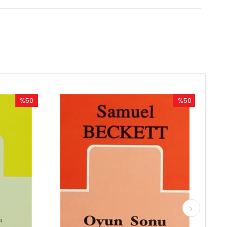
%50
İndirim
%50İndirim