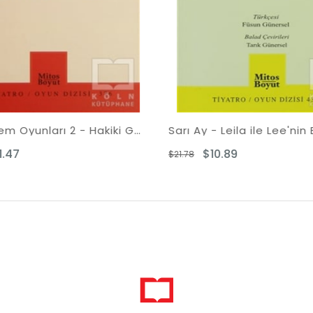
Tiyatrotem Oyunları 2 - Hakiki Gala
Sarı Ay - Leila ile Lee'nin Baladı
Oyun
$10.89
$21.78
$21.78