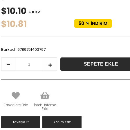
$10.10
+ KDV
$10.81
50
%
İNDIRIM
Barkod
:
9789751403797
Favorilere Ekle
İstek Listeme
Ekle
Tavsiye Et
Yorum Yaz