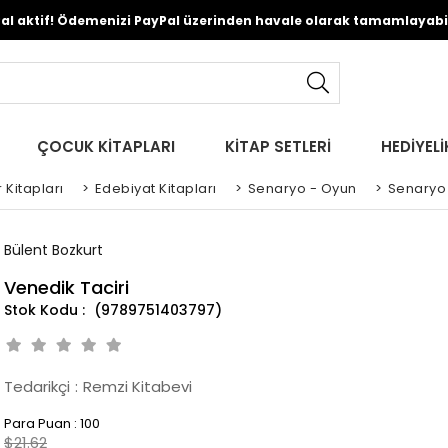
Pal aktif! Ödemenizi PayPal üzerinden havale olarak tamamlayabili
ÇOCUK KİTAPLARI
KİTAP SETLERİ
HEDİYELİ
 Kitapları
>
Edebiyat Kitapları
>
Senaryo - Oyun
>
Senaryo 
Bülent Bozkurt
Venedik Taciri
(9789751403797)
Tedarikçi
:
Remzi Kitabevi
Para Puan
:
100
$21.62