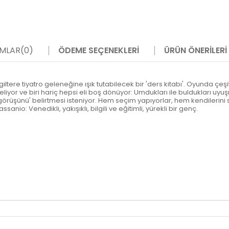
MLAR
(0)
ÖDEME SEÇENEKLERI
ÜRÜN ÖNERILERI
tere tiyatro geleneğine ışık tutabilecek bir 'ders kitabı'. Oyunda çeşitli 
eliyor ve biri hariç hepsi eli boş dönüyor: Umdukları ile buldukları uy
örüşünü' belirtmesi isteniyor. Hem seçim yapıyorlar, hem kendilerini s
nio: Venedikli, yakışıklı, bilgili ve eğitimli, yürekli bir genç.