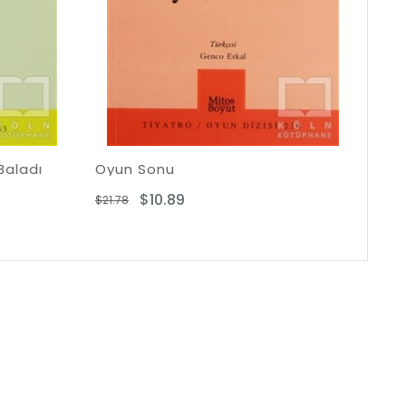
 Sonu
Ortakçılar
$10.89
$10.89
$21.78