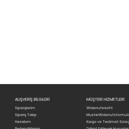
ALIŞVERİŞ BİLGiLERİ
MÜŞTERİ HİZMETLERİ
Siparişlerim
Widerrufsrecht
Sipariş Takip
MusterWiderrufsformul
Hesabım
Kargo ve Teslimat Süreç
Beğendiklerim
Dikkat Edilecek Hususlar