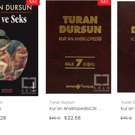
%50
%50
İndirim
İndirim
%50İndirim
%50İndirim
un
Turan Dursun
Turan 
s
Kur'an AnsiklopedisiCilt: 7 Kalb-Kuşku
.28
$22.56
$45.12
$45.12