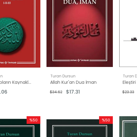
un
Turan Dursun
Turan 
Kutsal Kitapların Kaynakları 1-2-3
Allah Kur'an Dua İman
Eleşti
.06
$17.31
$34.62
$23.33
%50
%50
İndirim
İndirim
%50İndirim
%50İndirim