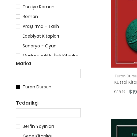
Türkiye Roman
Roman
Araştırma - Tarih
Edebiyat Kitapları
Senaryo - Oyun
Müslümanlıkla İlgili Kitaplar
Marka
Türkçe Kitaplar
Referans & Kaynak Kitaplar
Turan Durs
İslami Kitaplar
Turan Dursun
$19
$38.12
Dinler Tarihi Kitapları
Tedarikçi
Edebiyat & Şiir Kitapları
Berfin Yayınları
Gece Kitaplığı