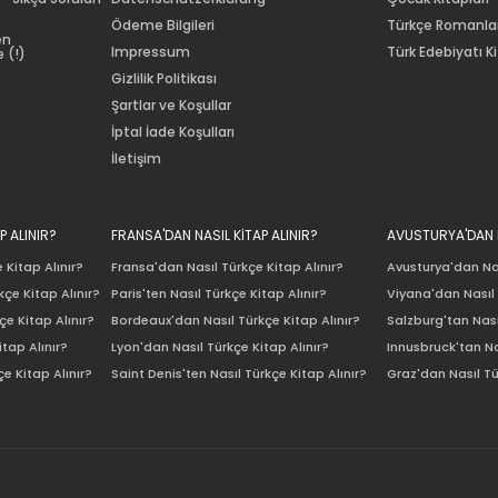
Ödeme Bilgileri
Türkçe Romanla
en
Impressum
Türk Edebiyatı Ki
 (!)
Gizlilik Politikası
Şartlar ve Koşullar
İptal İade Koşulları
İletişim
P ALINIR?
FRANSA'DAN NASIL KİTAP ALINIR?
AVUSTURYA'DAN N
 Kitap Alınır?
Fransa'dan Nasıl Türkçe Kitap Alınır?
Avusturya'dan Nas
çe Kitap Alınır?
Paris'ten Nasıl Türkçe Kitap Alınır?
Viyana'dan Nasıl 
e Kitap Alınır?
Bordeaux'dan Nasıl Türkçe Kitap Alınır?
Salzburg'tan Nası
itap Alınır?
Lyon'dan Nasıl Türkçe Kitap Alınır?
Innusbruck'tan Na
e Kitap Alınır?
Saint Denis'ten Nasıl Türkçe Kitap Alınır?
Graz'dan Nasıl Tü