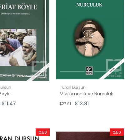
Dursun
Turan Dursun
 Böyle
Müslümanlık ve Nurculuk
$11.47
$13.81
$27.61
%50
%50