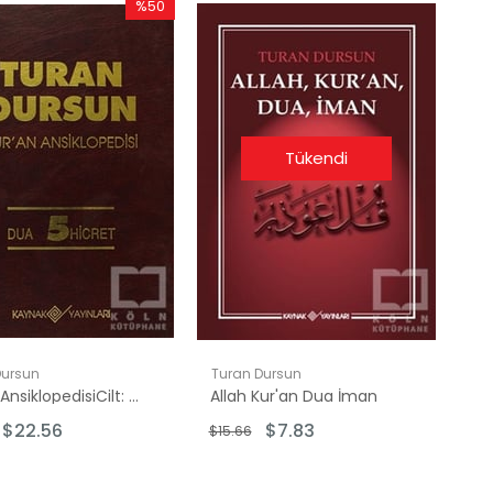
%50
İndirim
%50İndirim
Tükendi
Dursun
Turan Dursun
Kur'an AnsiklopedisiCilt: 5 Dua-Hicret
Allah Kur'an Dua İman
$22.56
$7.83
$15.66