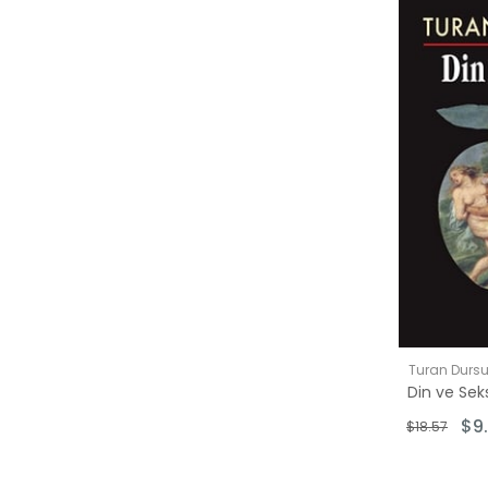
Turan Durs
Din ve Sek
$9
$18.57