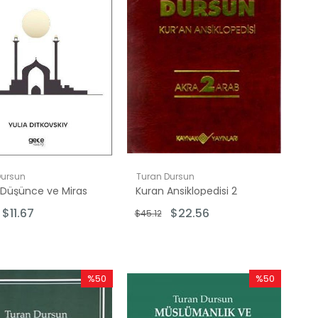
Dursun
Turan Dursun
ri Düşünce ve Miras
Kuran Ansiklopedisi 2
$11.67
$22.56
$45.12
%50
%50
İndirim
İndirim
%50İndirim
%50İndirim