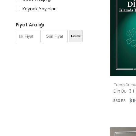
Kaynak Yayınları
Fiyat Aralığı
$5.00 - $10.
Filtrele
$11.00 - $15.
$16.00 - $25
Turan Durs
$1
$30.53