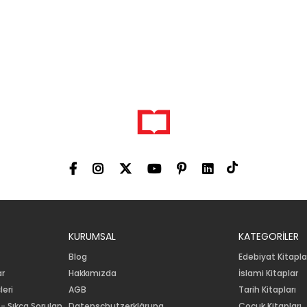
KURUMSAL
KATEGORİLER
Blog
Edebiyat Kitapla
ar
Hakkımızda
İslami Kitaplar
leri
AGB
Tarih Kitapları
 - Sıkça Sorulan
Datenschutzerklärung
Çocuk Kitapları