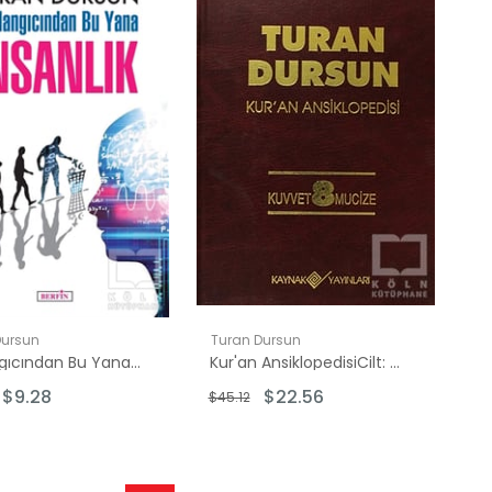
İndirim
İndirim
%50İndirim
%50İndirim
Dursun
Turan Dursun
Başlangıcından Bu Yana İnsanlık
Kur'an AnsiklopedisiCilt: 8 Kuvvet -Mucize
$9.28
$22.56
$45.12