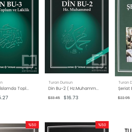
00
00
.00
un
Turan Dursun
Turan 
Din Bu-3 ( İslamda Toplum ve Laiklik)
Din Bu-2 ( Hz.Muhammed )
Şeriat
5.27
$16.73
$33.45
$22.95
%50
%50