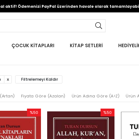
Pal aktif! Ödemenizi PayPal üzerinden havale olarak tamamlayabili
ÇOCUK KİTAPLARI
KİTAP SETLERİ
HEDİYELİ
Filtrelemeyi Kaldır
n
(Artan)
Fiyata Göre (Azalan)
Ürün Adına Göre (A>Z)
Ürün 
%50
%50
İndirim
İndirim
%50İndirim
%50İndirim