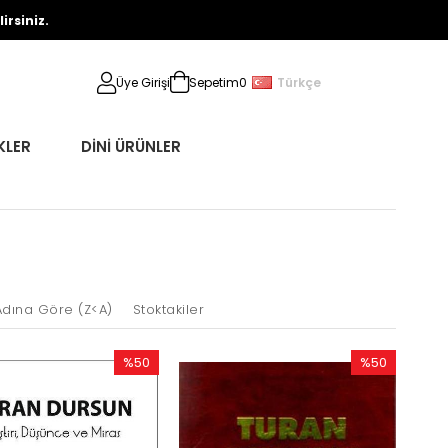
rsiniz.
Türkçe
Üye Girişi
Sepetim
0
KLER
DİNİ ÜRÜNLER
Adına Göre (Z<A)
Stoktakiler
%50
%50
İndirim
İndirim
%50İndirim
%50İndirim