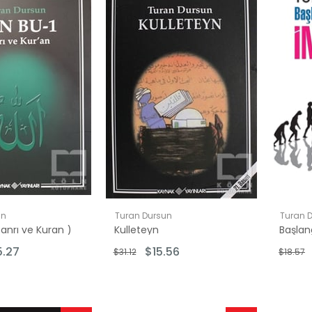
İndirim
İndirim
%50İndirim
%50İndirim
un
Turan Dursun
Turan 
Tanrı ve Kuran )
Kulleteyn
5.27
$15.56
$31.12
$18.57