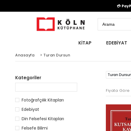
💳 Pay
KİTAP
EDEBİYAT
Anasayfa
>
Turan Dursun
Turan Dursu
Kategoriler
Fiyata Göre 
Fotoğrafçılık Kitapları
Edebiyat
Din Felsefesi Kitapları
Felsefe Bilimi