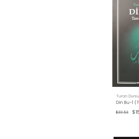
Turan Durs
Din Bu-1 (
$1
$30.53