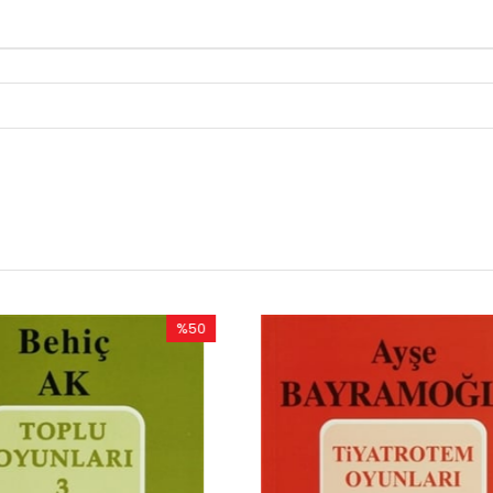
%50
İndirim
%50İndirim