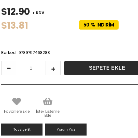
$12.90
+ KDV
$13.81
50
%
İNDIRIM
Barkod
:
9789757468288
Favorilere Ekle
İstek Listeme
Ekle
Tavsiye Et
Yorum Yaz