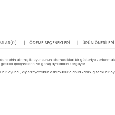
MLAR
(0)
ÖDEME SEÇENEKLERI
ÜRÜN ÖNERILERI
ından rehin alınmış iki oyuncunun istemedikleri bir gösteriye zorlanm
tirilip çatışmalarını ve görüş ayrılıklarını sergiliyor.
a, biri oyuncu, diğeri tiyatronun eski müdür olan iki kadın, gizemli bi