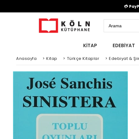
💳 Pay
KİTAP
EDEBİYAT
Anasayfa
>
Kitap
>
Türkçe Kitaplar
>
Edebiyat & Şiir