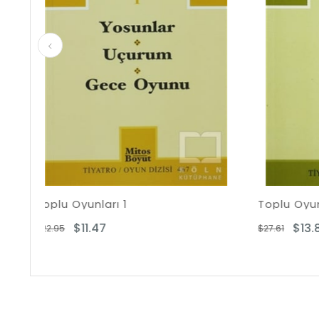
Toplu Oyunları - 3
$13.81
$27.61
$