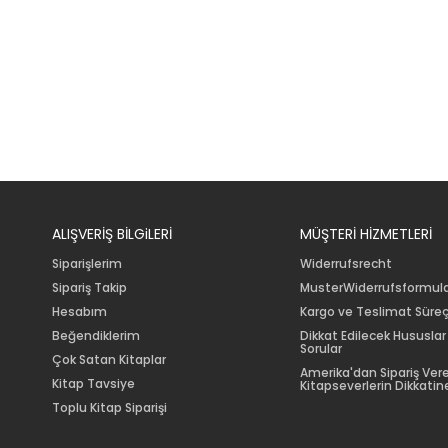
ALIŞVERİŞ BİLGiLERİ
MÜŞTERİ HİZMETLERİ
Siparişlerim
Widerrufsrecht
Sipariş Takip
MusterWiderrufsformul
Hesabım
Kargo ve Teslimat Süreç
Beğendiklerim
Dikkat Edilecek Hususlar
Sorular
Çok Satan Kitaplar
Amerika'dan Sipariş Ver
Kitap Tavsiye
Kitapseverlerin Dikkatine
Toplu Kitap Siparişi