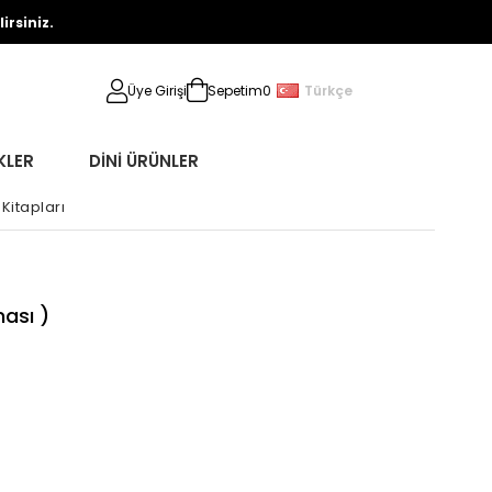
rsiniz.
Türkçe
Üye Girişi
Sepetim
0
KLER
DİNİ ÜRÜNLER
Kitapları
ası )