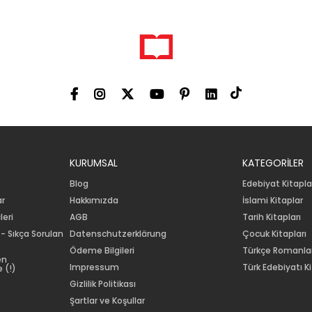
KURUMSAL
KATEGORİLER
Blog
Edebiyat Kitapla
ar
Hakkımızda
İslami Kitaplar
leri
AGB
Tarih Kitapları
 - Sıkça Sorulan
Datenschutzerklärung
Çocuk Kitapları
Ödeme Bilgileri
Türkçe Romanla
en
Impressum
Türk Edebiyatı Ki
 (!)
Gizlilik Politikası
Şartlar ve Koşullar