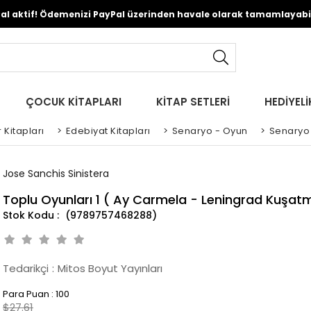
Pal aktif! Ödemenizi PayPal üzerinden havale olarak tamamlayabili
ÇOCUK KİTAPLARI
KİTAP SETLERİ
HEDİYELİ
 Kitapları
>
Edebiyat Kitapları
>
Senaryo - Oyun
>
Senaryo 
Jose Sanchis Sinistera
Toplu Oyunları 1 ( Ay Carmela - Leningrad Kuşatm
(9789757468288)
Tedarikçi
:
Mitos Boyut Yayınları
Para Puan
:
100
$27.61