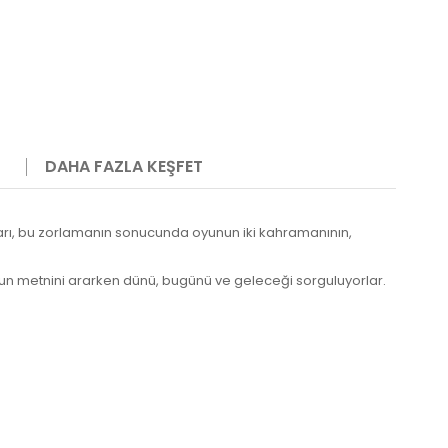
DAHA FAZLA KEŞFET
aları, bu zorlamanın sonucunda oyunun iki kahramanının,
r oyun metnini ararken dünü, bugünü ve geleceği sorguluyorlar.