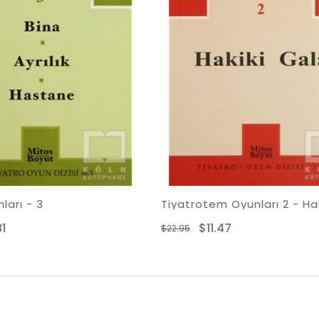
Tiyatrotem Oyunları 2 - Hakiki Gala
Sarı Ay - Leila ile
$11.47
$10.89
22.95
$21.78