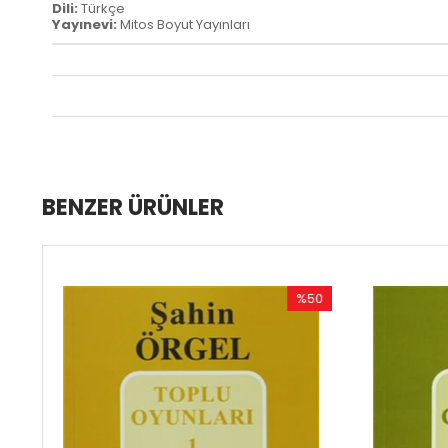
Dili:
Türkçe
Yayınevi:
Mitos Boyut Yayınları
BENZER ÜRÜNLER
%50
%50
İndirim
İndirim
%50İndirim
%50İndirim