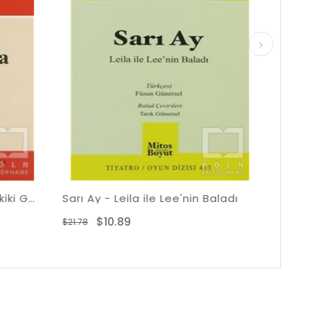
 Lee'nin Baladı
Oyun Sonu
$10.89
$21.78