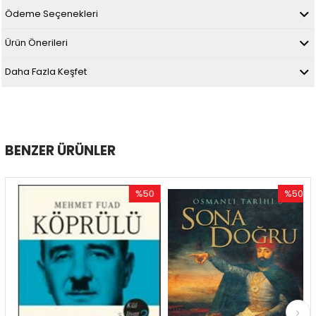
Ödeme Seçenekleri
Ürün Önerileri
Daha Fazla Keşfet
BENZER ÜRÜNLER
%50
%50
im
İndirim
İndirim
dirim
%50İndirim
%50İndir