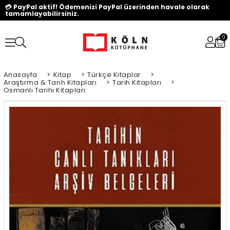
💳 PayPal aktif! Ödemenizi PayPal üzerinden havale olarak
tamamlayabilirsiniz.
0
Anasayfa
>
Kitap
>
Türkçe Kitaplar
>
Araştırma & Tarih Kitapları
>
Tarih Kitapları
>
Osmanlı Tarihi Kitapları