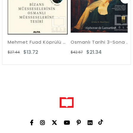
 Devlete
Mehmet Fuad Köprülü Külliyatı 3 - Bizans Müsseselerinin Osmanlı Müesseselerine Tesiri
Osmanlı Tarihi 3-Sona Doğru
$13.72
$21.34
$27.44
$42.67
$