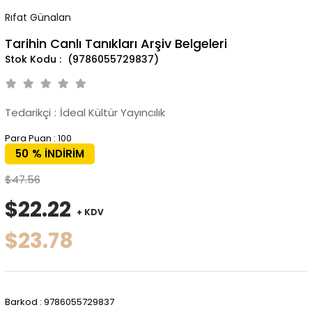
Rıfat Günalan
Tarihin Canlı Tanıkları Arşiv Belgeleri
(9786055729837)
Tedarikçi
:
İdeal Kültür Yayıncılık
Para Puan
:
100
50
%
İNDIRIM
$47.56
$22.22
+ KDV
$23.78
Barkod
:
9786055729837