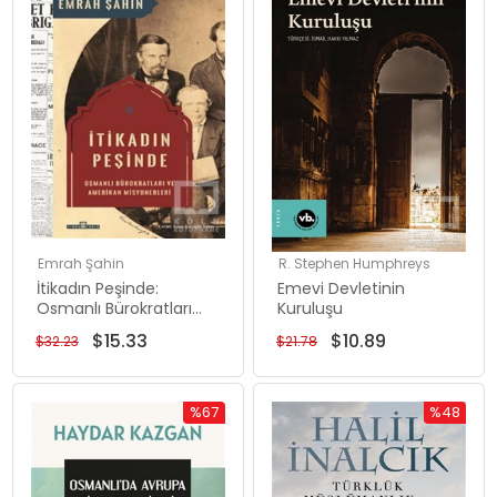
%52İndirim
%50İndiri
Emrah Şahin
R. Stephen Humphreys
İtikadın Peşinde:
Emevi Devletinin
Osmanlı Bürokratları
Kuruluşu
ve Amerikan
$15.33
$10.89
$32.23
$21.78
Misyonerleri
%67
%48
İndirim
İndirim
%67İndirim
%48İndiri