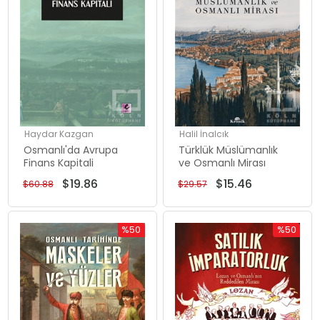
Haydar Kazgan
Halil İnalcık
Osmanlı'da Avrupa
Türklük Müslümanlık
Finans Kapitali
ve Osmanlı Mirası
$19.86
$15.46
$60.88
$29.57
%50
%50
İndirim
İndirim
%50İndirim
%50İndiri