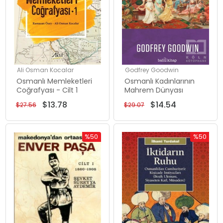
Ali Osman Kocalar
Godfrey Goodwin
Osmanlı Memleketleri
Osmanlı Kadınlarının
Coğrafyası - Cilt 1
Mahrem Dünyası
$13.78
$14.54
$27.56
$29.07
%50
%50
İndirim
İndirim
%50İndirim
%50İndiri