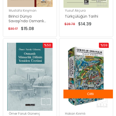
Mustafa Kırışman
Yusuf Akçura
Birinci Dünya
Türkçülüğün Tarihi
Savaşı'nda Osmanlı
$14.39
$28.78
Devleti ve Fransız
$15.08
$30.17
Kamuoyu
%50
%59
İndirim
İndirim
%50İndirim
%59İndiri
Ciltli
Ömer Faruk Günenç
Hakan Kırımlı