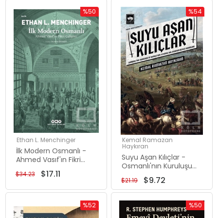
%50
%54
İndirim
İndirim
%50İndirim
%54İndiri
Ethan L. Menchinger
Kemal Ramazan
Haykıran
İlk Modern Osmanlı -
Suyu Aşan Kılıçlar -
Ahmed Vasıf'ın Fikri
Osmanlı'nın Kuruluşu
Gelişimi
$17.11
$34.23
ve Rumeli'nin Fethinde
$9.72
$21.19
Rol Oynayan Devlet
Adamları
%52
%50
İndirim
İndirim