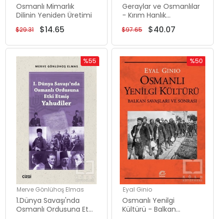
Osmanlı Mimarlık
Geraylar ve Osmanlılar
Dilinin Yeniden Üretimi
- Kırım Hanlık
Hanedanının Osmanlı
$14.65
$40.07
$29.31
$97.65
Devleti'ndeki Hikayesi
%55
%50
İndirim
İndirim
%55İndirim
%50İndiri
Merve Gönlühoş Elmas
Eyal Ginio
1.Dünya Savaşı'nda
Osmanlı Yenilgi
Osmanlı Ordusuna Etki
Kültürü - Balkan
Etmiş Yahudiler
Savaşları ve Sonrası