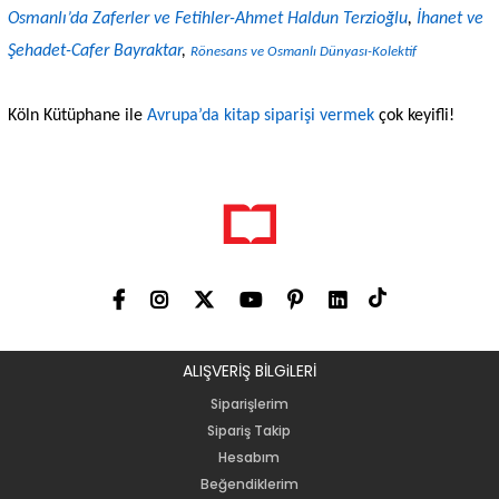
Osmanlı’da Zaferler ve Fetihler-Ahmet Haldun Terzioğlu
,
İhanet ve
Şehadet-Cafer Bayraktar
,
Rönesans ve Osmanlı Dünyası-Kolektif
Köln Kütüphane ile
Avrupa’da kitap siparişi vermek
çok keyifli!
ALIŞVERİŞ BİLGiLERİ
Siparişlerim
Sipariş Takip
Hesabım
Beğendiklerim