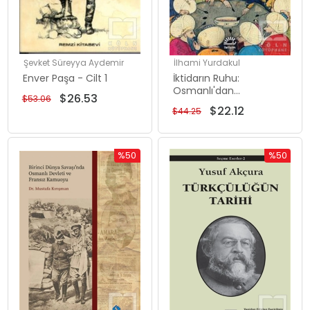
Şevket Süreyya Aydemir
İlhami Yurdakul
Enver Paşa - Cilt 1
İktidarın Ruhu:
Osmanlı'dan
$26.53
$53.06
Cumhuriyet'e Kişizade
$22.12
$44.25
İmtiyazları - Beşik
Uleması Siyaseten Katl
Müsadere
%50
%50
İndirim
İndirim
%50İndirim
%50İndiri