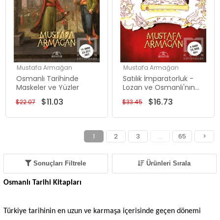
Mustafa Armağan
Mustafa Armağan
Osmanlı Tarihinde
Satılık İmparatorluk -
Maskeler ve Yüzler
Lozan ve Osmanlı'nın
Reddedilen Mirası
$11.03
$16.73
$22.07
$33.45
1
2
3
...
65
>
Sonuçları Filtrele
Ürünleri Sırala
Osmanlı Tarihi Kitapları
Türkiye tarihinin en uzun ve karmaşa içerisinde geçen dönemi