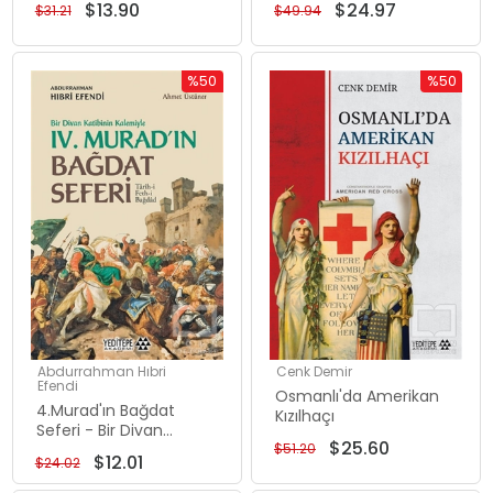
$13.90
$24.97
$31.21
$49.94
%50
%50
İndirim
İndirim
%50İndirim
%50İndiri
Abdurrahman Hıbri
Cenk Demir
Efendi
Osmanlı'da Amerikan
4.Murad'ın Bağdat
Kızılhaçı
Seferi - Bir Divan
$25.60
Katibinin Kalemiyle
$51.20
$12.01
$24.02