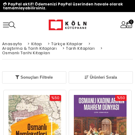
💳 PayPal aktif! Ödemenizi PayPal üzerinden havale olarak
tamamlayabilirsiniz.
0
Anasayfa
>
Kitap
>
Türkçe Kitaplar
>
Araştırma & Tarih Kitapları
>
Tarih Kitapları
>
Osmanlı Tarihi Kitapları
Sonuçları Filtrele
Ürünleri Sırala
%50
%50
İndirim
İndirim
%50İndirim
%50İndiri