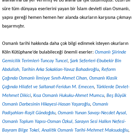
alanlarına da yer verilmiş ve bu alana da ışık tutulmuştur. Uzun bir
süre tüm dünyaya eserlerini yayan bir İslam devleti olan Osmanlı,
yapısı gereği hemen hemen her alanda okurların karşısına çıkmayı
başarmıştır.
Osmanlı tarihi hakkında daha çok bilgi edinmek isteyen okurların
Köln Kütüphane’de bulabileceği önemli eserler:
Osmanlı Şiirinde
Gemicilik Terimleri-Tuncay Tuncel
,
Şark Seferleri-Ebubekir Bin
Abdullah,
Tarihin Arka Sokakları-Yavuz Bahadıroğlu
,
Reform
Çağında Osmanlı İlmiyye Sınıfı-Ahmet Cihan,
Osmanlı Klasik
Çağında Hilafet ve Saltanat-Feridun M. Emecen
,
Türklerde Devlet-
Mehmet Dikici
,
Kısa Osmanlı Hukuku-Ahmet Mumcu
,
Beş Büyük
Osmanlı Darbesinin Hikayesi-Hasan Yaşaroğlu
,
Osmanlı
Padişahları-Raşit Gündoğdu
,
Osmanlı Yunan Savaşı-Necdet Aysal,
Osmanlı Toplum Yapısı-Osman Özkul,
Sarayın Sesi Halkın Nefesi-
Bayram Bilge Tokel,
Analitik Osmanlı Tarihi-Mehmet Maksudoğlu
,