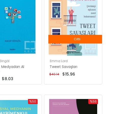
Ciltli
Bingöl
Emma Lord
l Medyadan Al
Tweet Savaşları
i
$15.96
$40.14
$8.03
%50
%56
İndirim
İndirim
%50İndirim
%56İndirim