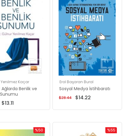
%50İndirim
%50İndirim
 Yenilmez Kaçar
Erol Başaran Bural
 Ağlarda Benlik ve
Sosyal Medya İstihbaratı
k Sunumu
$14.22
$28.44
$13.11
%50
%55