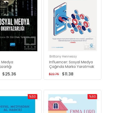
Brittany Hennessy
l Medya
Influencer: Sosyal Medya
zarlığı
Çağında Marka Yaratmak
$25.36
$11.38
$22.75
%50
%60
İndirim
İndirim
%50İndirim
%60İndirim