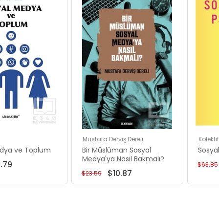
İndirim
İndirim
%50İndirim
%54İndirim
Mustafa Derviş Dereli
Kolektif
edya ve Toplum
Bir Müslüman Sosyal
Sosyal
Medya'ya Nasıl Bakmalı?
.79
$63.85
$10.87
$23.59