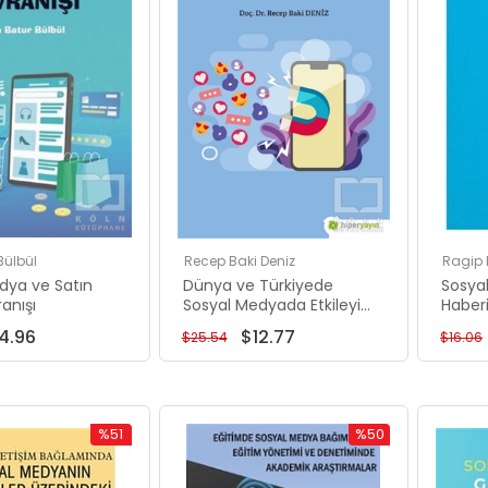
00
00
Bülbül
Recep Baki Deniz
Ragip 
.00
dya ve Satın
Dünya ve Türkiyede
Sosya
5.00
anışı
Sosyal Medyada Etkileyici
Haber
Pazarlama - Influencer
4.96
$12.77
$25.54
$16.06
Marketing
%51
%50
İndirim
İndirim
%51İndirim
%50İndirim