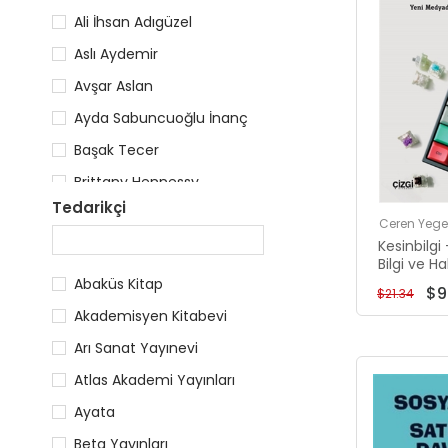
Ali İhsan Adıgüzel
Aslı Aydemir
Avşar Aslan
Ayda Sabuncuoğlu İnanç
Başak Tecer
Brittany Hennessy
Tedarikçi
Cabir Aliyev
Ceren Yeg
Cansel Poyraz Akyol
Kesinbilg
Bilgi ve 
Cem Zafer
Abaküs Kitap
$9
$21.34
Ceren Yegen
Akademisyen Kitabevi
David Sumpter
Arı Sanat Yayınevi
Atlas Akademi Yayınları
Ayata
Beta Yayınları