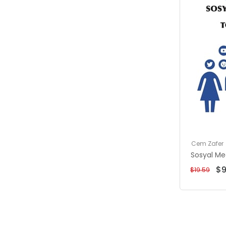
Cem Zafer
Sosyal M
$9
$19.59