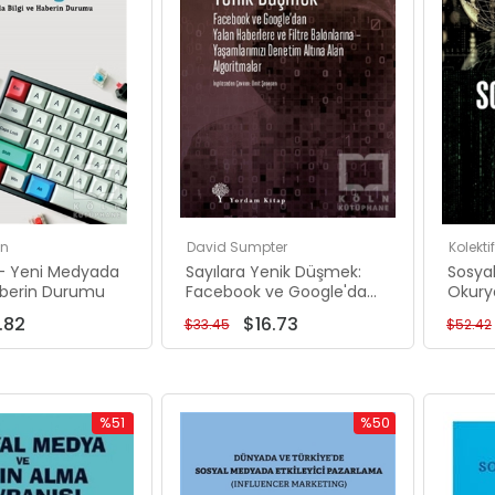
en
David Sumpter
Kolektif
i - Yeni Medyada
Sayılara Yenik Düşmek:
Sosya
Haberin Durumu
Facebook ve Google'dan
Okurya
Yalan Haberlere ve Filtre
.82
$16.73
$33.45
$52.42
Balonlarına -
Yaşamlarımızı Denetim
Altına Alan Algoritmalar
%51
%50
İndirim
İndirim
%51İndirim
%50İndirim