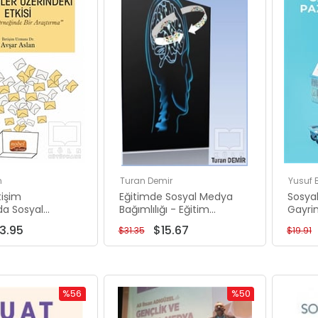
n
Turan Demir
Yusuf 
tişim
Eğitimde Sosyal Medya
Sosya
a Sosyal
Bağımlılığı - Eğitim
Gayri
 Seçmenler
Yönetimi ve
Pazarl
3.95
$15.67
$31.35
$19.91
 Etkisi - Kayseri
Denetiminde Akademik
 Bir Araş
Araştırmalar
%56
%50
İndirim
İndirim