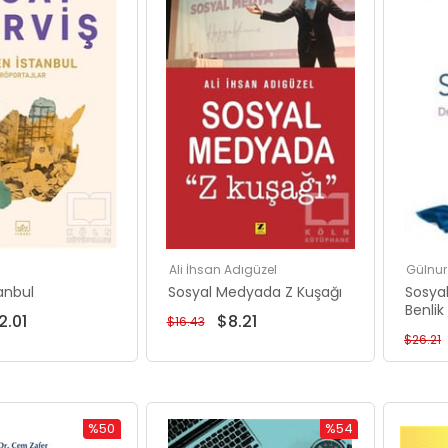
%56İndirim
%50İndirim
Ali İhsan Adıgüzel
Gülnur
anbul
Sosyal Medyada Z Kuşağı
Sosyal
Benli
2.01
$8.21
$16.43
$26.21
%50
%54