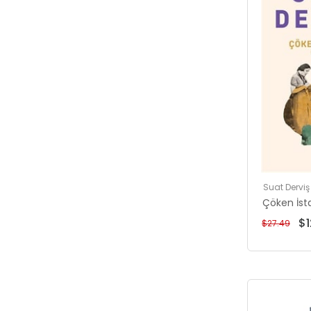
Suat Derviş
Çöken İst
$1
$27.49