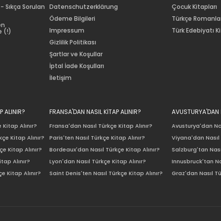
 - Sıkça Sorulan
Datenschutzerklärung
Çocuk Kitapları
Ödeme Bilgileri
Türkçe Romanla
en
Impressum
Türk Edebiyatı Ki
 (!)
Gizlilik Politikası
Şartlar ve Koşullar
İptal İade Koşulları
İletişim
P ALINIR?
FRANSA'DAN NASIL KİTAP ALINIR?
AVUSTURYA'DAN N
 Kitap Alınır?
Fransa'dan Nasıl Türkçe Kitap Alınır?
Avusturya'dan Nas
çe Kitap Alınır?
Paris'ten Nasıl Türkçe Kitap Alınır?
Viyana'dan Nasıl 
e Kitap Alınır?
Bordeaux'dan Nasıl Türkçe Kitap Alınır?
Salzburg'tan Nası
itap Alınır?
Lyon'dan Nasıl Türkçe Kitap Alınır?
Innusbruck'tan Na
e Kitap Alınır?
Saint Denis'ten Nasıl Türkçe Kitap Alınır?
Graz'dan Nasıl Tü