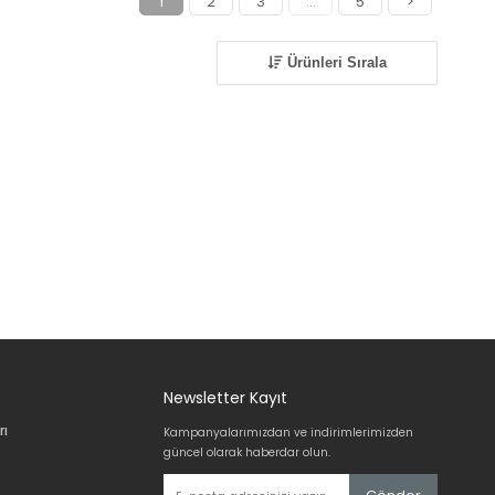
1
2
3
...
5
>
Ürünleri Sırala
Newsletter Kayıt
rı
Kampanyalarımızdan ve indirimlerimizden
güncel olarak haberdar olun.