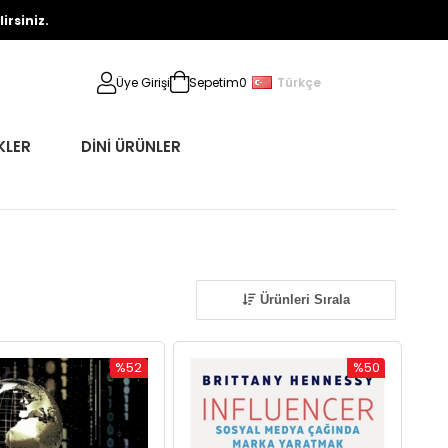
rsiniz.
Türkçe
Üye Girişi
Sepetim
0
KLER
DİNİ ÜRÜNLER
Ürünleri Sırala
%52
%50
İndirim
İndirim
%52İndirim
%50İndirim