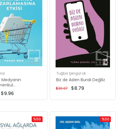
Boz
Tuğba Şengül Lik
l Medyanın
Biz de Aslen Buralı Değiliz
menkul
$8.79
$20.07
amasına Etkisi
$9.96
%50
%50
İndirim
İndirim