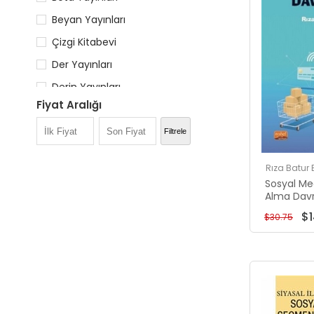
Beyan Yayınları
Çizgi Kitabevi
Der Yayınları
Derin Yayınları
Fiyat Aralığı
Detay Yayıncılık
$5.00 - $10.
Dikeyeksen
Filtrele
$11.00 - $15.
Duvar Yayınları
Rıza Batur 
$16.00 - $25
Eğitim Yayınevi
Sosyal Me
$26.00 - $3
Alma Davr
Ekin Basım Yayın
$1
$30.75