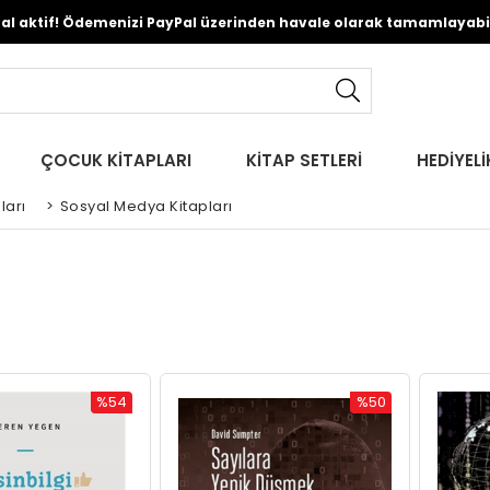
Pal aktif! Ödemenizi PayPal üzerinden havale olarak tamamlayabili
ÇOCUK KİTAPLARI
KİTAP SETLERİ
HEDİYELİ
ları
>
Sosyal Medya Kitapları
%54
%50
İndirim
İndirim
%54İndirim
%50İndirim