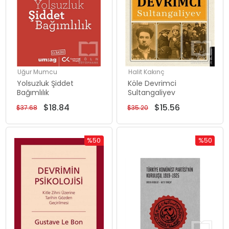
Uğur Mumcu
Halit Kakınç
Yolsuzluk Şiddet
Köle Devrimci
Bağımlılık
Sultangaliyev
$18.84
$15.56
$37.68
$35.20
%50
%50
İndirim
İndirim
%50İndirim
%50İndiri