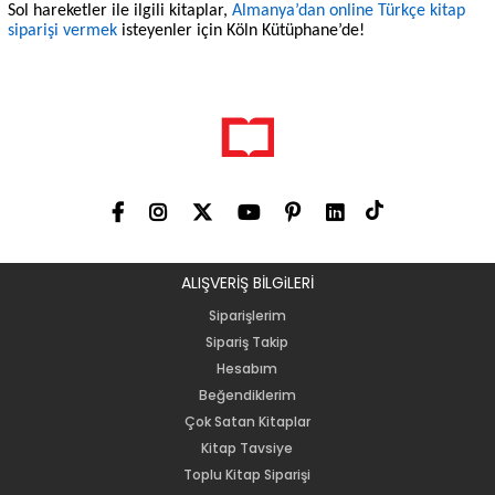
Sol hareketler ile ilgili kitaplar,
Almanya’dan online Türkçe kitap
siparişi vermek
isteyenler için Köln Kütüphane’de!
ALIŞVERİŞ BİLGiLERİ
Siparişlerim
Sipariş Takip
Hesabım
Beğendiklerim
Çok Satan Kitaplar
Kitap Tavsiye
Toplu Kitap Siparişi