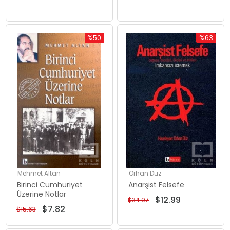
%50
%63
İndirim
İndirim
%50İndirim
%63İndiri
Mehmet Altan
Orhan Düz
Birinci Cumhuriyet
Anarşist Felsefe
Üzerine Notlar
$12.99
$34.97
$7.82
$15.63