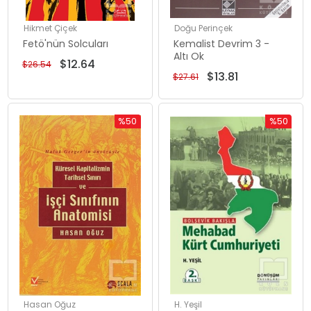
Hikmet Çiçek
Doğu Perinçek
Fetö'nün Solcuları
Kemalist Devrim 3 -
Altı Ok
$12.64
$26.54
$13.81
$27.61
%50
%50
İndirim
İndirim
%50İndirim
%50İndiri
Hasan Oğuz
H. Yeşil