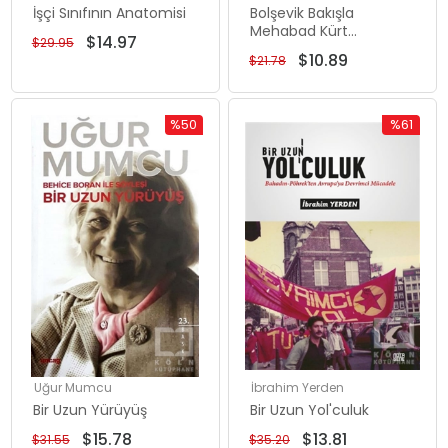
İşçi Sınıfının Anatomisi
Bolşevik Bakışla
Mehabad Kürt
$14.97
$29.95
Cumhuriyeti
$10.89
$21.78
%50
%61
İndirim
İndirim
%50İndirim
%61İndiri
Uğur Mumcu
İbrahim Yerden
Bir Uzun Yürüyüş
Bir Uzun Yol'culuk
$15.78
$13.81
$31.55
$35.20