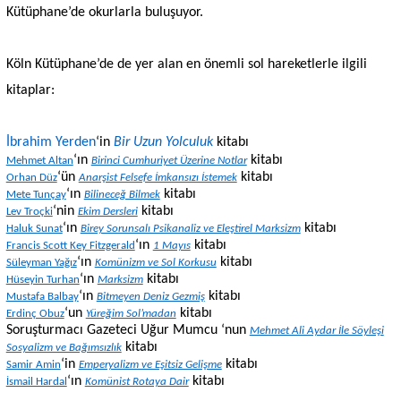
Kütüphane’de okurlarla buluşuyor.
Köln Kütüphane’de de yer alan en önemli sol hareketlerle ilgili
kitaplar:
İbrahim Yerden
‘in
Bir Uzun Yolculuk
kitabı
‘ın
kitabı
Mehmet Altan
Birinci Cumhuriyet Üzerine Notlar
‘ün
kitabı
Orhan Düz
Anarşist Felsefe İmkansızı İstemek
‘ın
kitabı
Mete Tunçay
Bilineceğ Bilmek
‘nin
kitabı
Lev Troçki
Ekim Dersleri
‘ın
kitabı
Haluk Sunat
Birey Sorunsalı Psikanaliz ve Eleştirel Marksizm
‘ın
kitabı
Francis Scott Key Fitzgerald
1 Mayıs
‘ın
kitabı
Süleyman Yağız
Komünizm ve Sol Korkusu
‘ın
kitabı
Hüseyin Turhan
Marksizm
‘ın
kitabı
Mustafa Balbay
Bitmeyen Deniz Gezmiş
‘un
kitabı
Erdinç Obuz
Yüreğim Sol’madan
Soruşturmacı Gazeteci Uğur Mumcu ‘nun
Mehmet Ali Aydar İle Söyleşi
kitabı
Sosyalizm ve Bağımsızlık
‘in
kitabı
Samir Amin
Emperyalizm ve Eşitsiz Gelişme
‘ın
kitabı
İsmail Hardal
Komünist Rotaya Dair