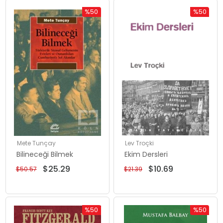
%50
%50
İndirim
İndirim
%50İndirim
%50İndiri
Mete Tunçay
Lev Troçki
Bilineceği Bilmek
Ekim Dersleri
$25.29
$10.69
$50.57
$21.39
%50
%50
İndirim
İndirim