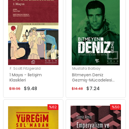
%50İndirim
%50İndiri
F. Scott Fitzgerald
Mustafa Balbay
1 Mayıs - İletişim
Bitmeyen Deniz
Klasikleri
Gezmiş-Mücadelesi
İdamı Ölümsüzlüğü
$9.48
$7.24
$18.96
$14.48
%62
%50
İndirim
İndirim
%62İndirim
%50İndiri