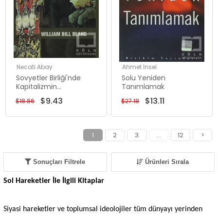
Necati Abay
Ahmet İnsel
Sovyetler Birliği'nde
Solu Yeniden
Kapitalizmin
Tanımlamak
Restorasyonu
$9.43
$13.11
$18.86
$27.18
1
2
3
...
12
>
Sonuçları Filtrele
Ürünleri Sırala
Sol Hareketler İle İlgili Kitaplar
Siyasi hareketler ve toplumsal ideolojiler tüm dünyayı yerinden