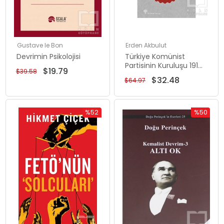
Gustave le Bon
Erden Akbulut
Devrimin Psikolojisi
Türkiye Komünist
Partisinin Kuruluşu 1919
$19.79
$39.58
- 1925
$32.48
$64.97
%52
%50
İndirim
İndirim
%52İndirim
%50İndiri