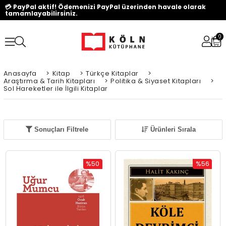
💳 PayPal aktif! Ödemenizi PayPal üzerinden havale olarak
tamamlayabilirsiniz.
0
Anasayfa
>
Kitap
>
Türkçe Kitaplar
>
Araştırma & Tarih Kitapları
>
Politika & Siyaset Kitapları
>
Sol Hareketler ile İlgili Kitaplar
Sonuçları Filtrele
Ürünleri Sırala
%50
%56
İndirim
İndirim
%50İndirim
%56İndiri