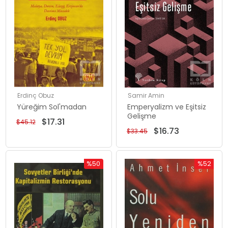
Erdinç Obuz
Samir Amin
Yüreğim Sol'madan
Emperyalizm ve Eşitsiz
Gelişme
$17.31
$45.12
$16.73
$33.45
%50
%52
İndirim
İndirim
%50İndirim
%52İndiri