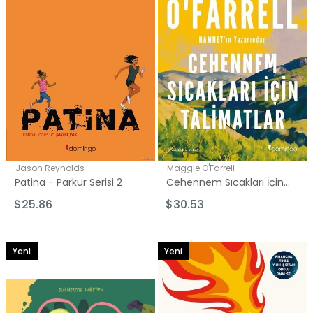
Jason Reynolds
Maggie O'Farrell
Patina - Parkur Serisi 2
Cehennem Sıcakları İçin Talimatlar
$25.86
$30.53
Yeni
Yeni
Ürün
Ürün