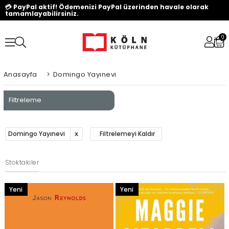
💳 PayPal aktif! Ödemenizi PayPal üzerinden havale olarak
tamamlayabilirsiniz.
0
Anasayfa
>
Domingo Yayınevi
Filtreleme
Domingo Yayınevi
Filtrelemeyi Kaldır
Stoktakiler
Yeni
Yeni
Ürün
Ürün