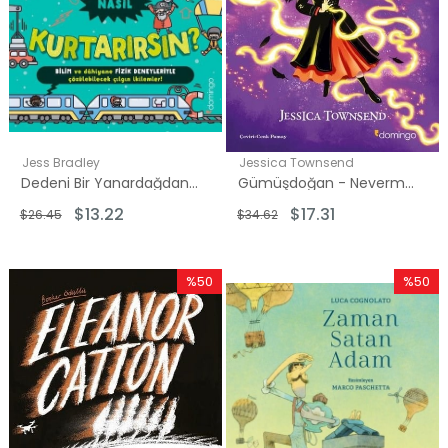
Jess Bradley
Jessica Townsend
Dedeni Bir Yanardağdan Nasıl Kurtarırsın?
Gümüşdoğan - Nevermoor - Morrigan Crow'un Sırrı
$13.22
$17.31
$26.45
$34.62
%50
%50
İndirim
İndirim
%50İndirim
%50İndi