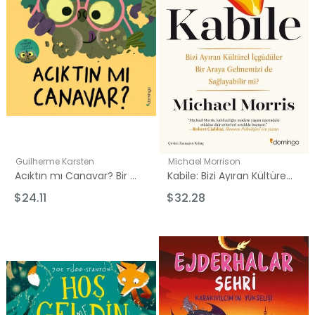
Guilherme Karsten
Michael Morrison
Acıktın mı Canavar? Bir Canavar Kanka Curcunası 2
Kabile: Bizi Ayıran Kültürel İçgüdüler Bir Araya Gelmemizi de Sağlayabilir mi?
$24.11
$32.28