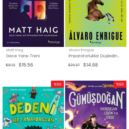
Matt Haig
Alvaro Enrigue
Gece Yarısı Treni
İmparatorluklar Düşledin Sen
$15.56
$14.68
$31.12
$29.37
%50
%50
İndirim
İndirim
%50İndirim
%50İndi