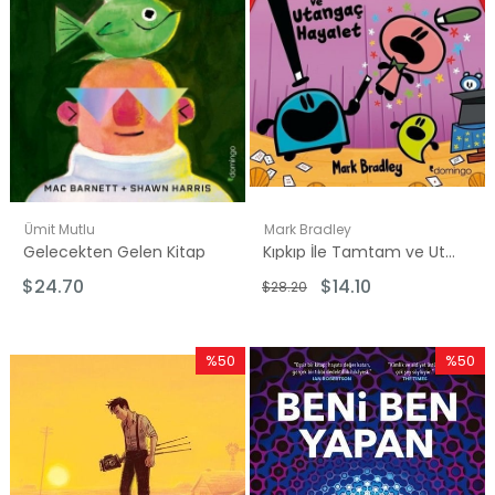
Ümit Mutlu
Mark Bradley
Gelecekten Gelen Kitap
Kıpkıp İle Tamtam ve Utangaç Hayalet - 3
$24.70
$14.10
$28.20
%50
%50
İndirim
İndirim
%50İndirim
%50İndi