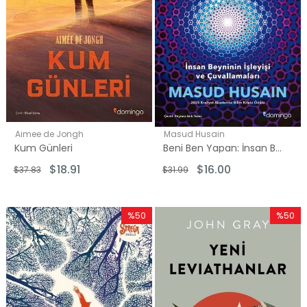
Aimee de Jongh
Masud Husain
Kum Günleri
Beni Ben Yapan: İnsan Beyninin İşleyişi ve Çuvallamaları
$18.91
$16.00
$37.83
$31.99
%50
%50
İndirim
İndirim
%50İndirim
%50İndi