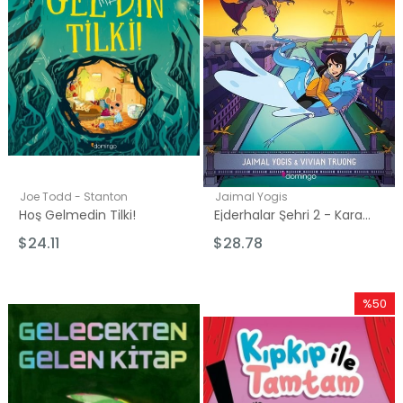
Joe Todd - Stanton
Jaimal Yogis
Hoş Gelmedin Tilki!
Ejderhalar Şehri 2 - Karakıvılcım'ın Yükselişi
$24.11
$28.78
%50
İndirim
%50İndi