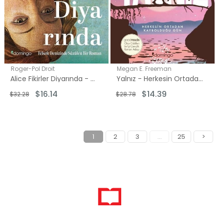
Roger-Pol Droit
Megan E. Freeman
Alice Fikirler Diyarında - Felsefe Denizinde Süzülen Bir Roman
Yalnız - Herkesin Ortadan Kaybolduğu Gün
$16.14
$14.39
$32.28
$28.78
1
2
3
...
25
>