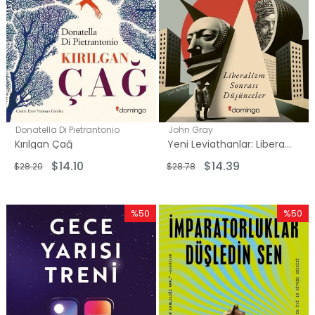
Donatella Di Pietrantonio
John Gray
Kırılgan Çağ
Yeni Leviathanlar: Liberalizm Sonrası Düşünceler
$14.10
$14.39
$28.20
$28.78
%50
%50
İndirim
İndirim
%50İndirim
%50İndi