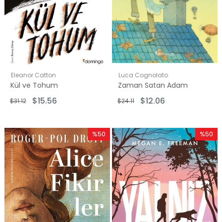
Eleanor Catton
Luca Cognolato
Kül ve Tohum
Zaman Satan Adam
$15.56
$12.06
$31.12
$24.11
%50
%50
İndirim
İndirim
%50İndirim
%50İndi