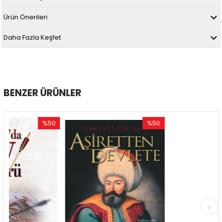
Ürün Önerileri
Daha Fazla Keşfet
BENZER ÜRÜNLER
%50
%50
%5
İndirim
İndirim
İndi
%50İndirim
%50İndirim
%50İ