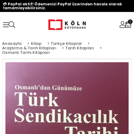
💳 PayPal aktif! Ödemenizi PayPal üzerinden havale olarak
tamamlayabilirsiniz.
0
Anasayfa
>
Kitap
>
Türkçe Kitaplar
>
Araştırma & Tarih Kitapları
>
Tarih Kitapları
>
Osmanlı Tarihi Kitapları