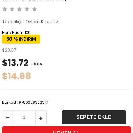
Tedarikçi
:
Özlem Kitabevi
Para Puan
:
100
50
%
İNDIRIM
$29.37
$13.72
+ KDV
$14.68
Barkod
:
9786058303317