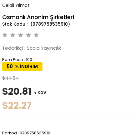
Celali Yılmaz
Osmanlı Anonim Şirketleri
(9789758535910)
Tedarikçi
:
Scala Yayıncılık
Para Puan
:
100
50
%
İNDIRIM
$44.54
$20.81
+ KDV
$22.27
Barkod
:
9789758535910