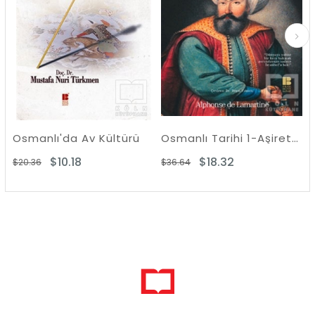
'da Av Kültürü
Osmanlı Tarihi 1-Aşiretten Devlete
0.18
$18.32
$13.
$36.64
$27.44