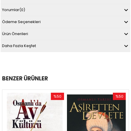
Yorumlar
(0)
Ödeme Seçenekleri
Ürün Önerileri
Daha Fazla Keşfet
BENZER ÜRÜNLER
%50
%50
İndirim
İndirim
%50İndirim
%50İndirim