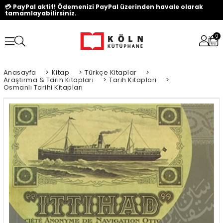
💳 PayPal aktif! Ödemenizi PayPal üzerinden havale olarak
tamamlayabilirsiniz.
0
Anasayfa
>
Kitap
>
Türkçe Kitaplar
>
Araştırma & Tarih Kitapları
>
Tarih Kitapları
>
Osmanlı Tarihi Kitapları