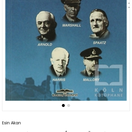
‹
›
Esin Akan