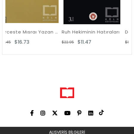
Berceste Mısraı Yazan Komünist - Enver Gökçe
Ruh Hekiminin Hatıraları
Delilik Ülkesinde
$11.47
$9.48
$22.95
$18.96
ALIŞVERİŞ BİLGiLERİ