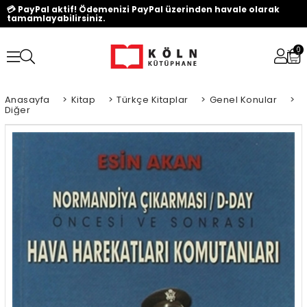
💳 PayPal aktif! Ödemenizi PayPal üzerinden havale olarak
tamamlayabilirsiniz.
0
Anasayfa
>
Kitap
>
Türkçe Kitaplar
>
Genel Konular
>
Diğer