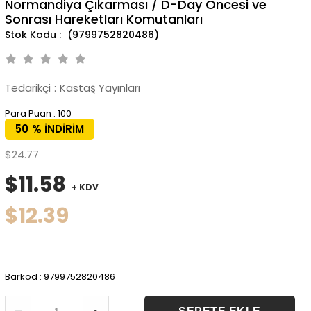
Normandiya Çıkarması / D-Day Öncesi ve
Sonrası Hareketları Komutanları
(9799752820486)
Tedarikçi
:
Kastaş Yayınları
Para Puan
:
100
50
%
İNDIRIM
$24.77
$11.58
+ KDV
$12.39
Barkod
:
9799752820486