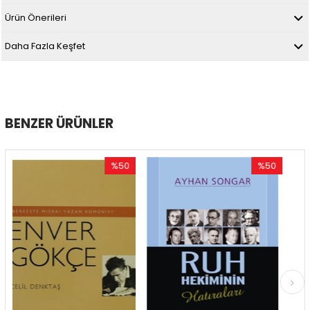
Ürün Önerileri
Daha Fazla Keşfet
BENZER ÜRÜNLER
%50
%50
İndirim
İndirim
%50İndirim
%50İndirim