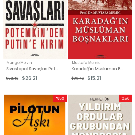
Mungo Melvin
Mustafa Memic
Sivastopol Savaşları Potemkin'den Putin'e Kırım
Karadağ'ın Müslüman Boşnakları
$26.21
$15.21
$52.42
$30.42
%50
%50
İndirim
İndirim
%50İndirim
%50İndi