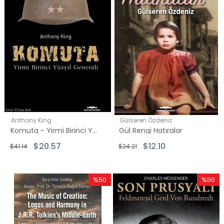
Anthony King
Gülseren Özdeniz
Komuta - Yirmi Birinci Yüzyıl Generali
Gül Rengi Hatıralar
$20.57
$12.10
$41.14
$24.21
%50
%50
İndirim
İndirim
%50İndirim
%50İndi