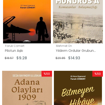
Faruk Cömert
Mehmet Ün
Pilotun Aşkı
Yıldırım Ordular Grubundan Mondros'a - Komutanlar Anlaşmazlığı
$9.28
$14.93
$18.57
$29.85
%50
%50
İndirim
İndirim
%50İndirim
%50İndi