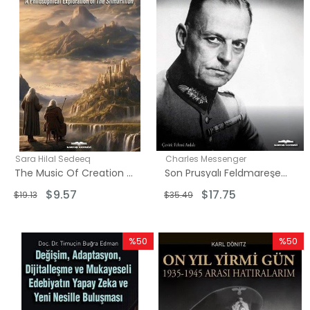
Sara Hilal Sedeeq
Charles Messenger
The Music Of Creation - Lagos and Harmony İn J.R.R Tolkien's Middle - Earth
Son Prusyalı Feldmareşel Gerd Von Rundstedt
$9.57
$17.75
$19.13
$35.49
%50
%50
İndirim
İndirim
%50İndirim
%50İndi