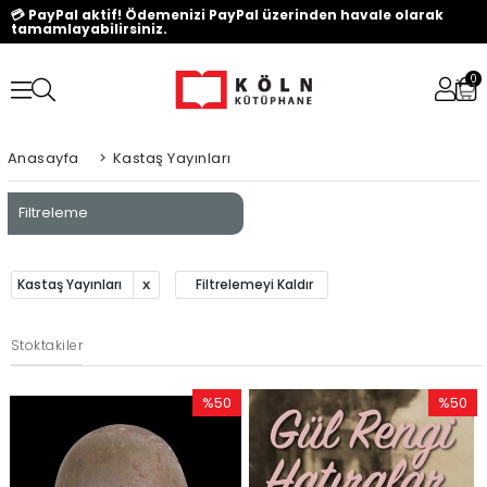
💳 PayPal aktif! Ödemenizi PayPal üzerinden havale olarak
tamamlayabilirsiniz.
0
Anasayfa
>
Kastaş Yayınları
Filtreleme
Kastaş Yayınları
Filtrelemeyi Kaldır
Stoktakiler
%50
%50
İndirim
İndirim
%50İndirim
%50İndi