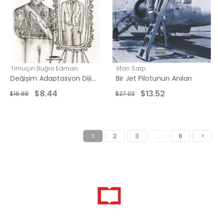
Timuçin Buğra Edman
İrfan Sarp
Değişim Adaptasyon Dijitalleşme ve Mukayeseli Edebiyatın Yeni Nesille Buluşması
Bir Jet Pilotunun Anıları
$8.44
$13.52
$16.88
$27.03
1
2
3
...
8
>