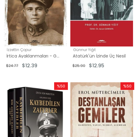
İzzettin Çopur
Günnur Yiğit
İrtica Ayaklanmaları - Geçmişten Günümüze
Atatürk'ün İzinde Üç Nesil
$12.39
$12.95
$24.77
$25.90
%50
%50
İndirim
İndirim
%50İndirim
%50İndi