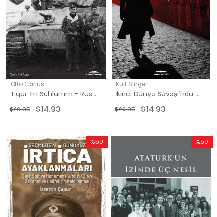
Otto Carius
Kurt Singer
Tiger İm Schlamm - Rusya Seferi'nde Tiger Tanklarının Çamurla Savaşı - 502. Ağır Tank Taburu 2. Bölü
İkinci Dünya Savaşı'nda Casuslar ve Hainler
$14.93
$14.93
$29.85
$29.85
%50
%50
İndirim
İndirim
%50İndirim
%50İndi