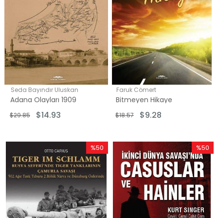
Seda Bayındır Uluskan
Faruk Cömert
Adana Olayları 1909
Bitmeyen Hikaye
$14.93
$9.28
$29.85
$18.57
%50
%50
İndirim
İndirim
%50İndirim
%50İndi