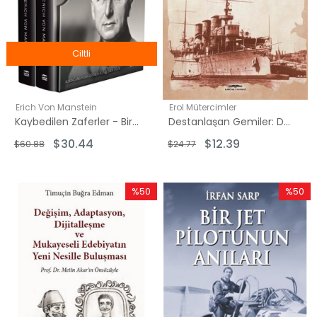
Ciltli
Erich Von Manstein
Erol Mütercimler
Kaybedilen Zaferler - Bir Askerin Hayatı - 2 Kitap Takım - Kutulu
Destanlaşan Gemiler: Destanlaşan Gemiler
$30.44
$12.39
$60.88
$24.77
%50
%50
İndirim
İndirim
%50İndirim
%50İndi