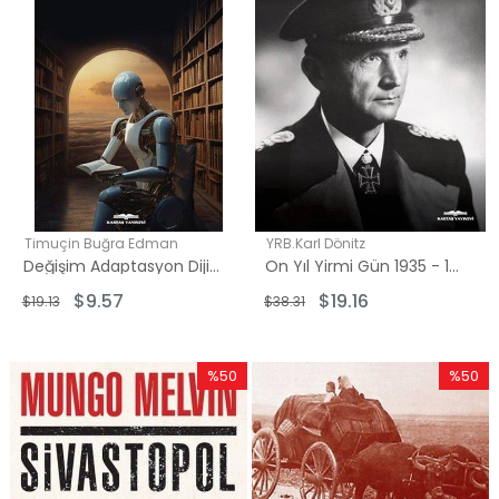
Timuçin Buğra Edman
YRB.Karl Dönitz
Değişim Adaptasyon Dijitalleşme ve Mukayeseli Edebiyatın Yapay Zeka ve Yeni Nesille Buluşması
On Yıl Yirmi Gün 1935 - 1945 Arası Hatıralarım
$9.57
$19.16
$19.13
$38.31
%50
%50
İndirim
İndirim
%50İndirim
%50İndi