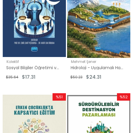
Kolektif
Mehmet Şener
Sosyal Bilgiler Öğretimi ve Etik
Hidroloji - Uygulamalı Havza Hidrolojisi
$17.31
$24.31
$35.64
$50.23
%51
%52
İndirim
İndirim
%51İndirim
%52İndi