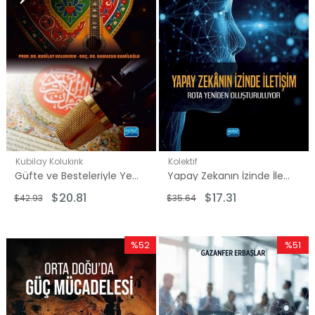
Kubilay Kolukırık
Kolektif
Güfte ve Besteleriyle Yeni İlahiler
Yapay Zekanın İzinde İletişim
$20.81
$17.31
$42.93
$35.64
%52
%51
İndirim
İndirim
%52İndirim
%51İndir