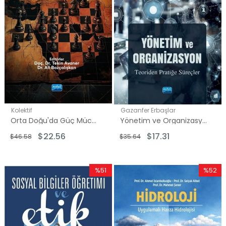
Kolektif
Gazanfer Erbaşlar
Orta Doğu'da Güç Mücadelesi
Yönetim ve Organizasyon - Teoriden Pratiğe Süreçler
$22.56
$17.31
$46.58
$35.64
%51
%52
İndirim
İndirim
%51İndirim
%52İndi