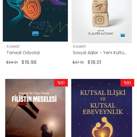
Kolektif
Kolektif
Tanısal Odyoloji
Sosyal Ağlar - Yeni Kültürel Formlar
$16.96
$18.01
$34.91
$37.10
%51
%51
İndirim
İndirim
%51İndirim
%51İndir