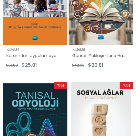
Kolektif
Kolektif
Kuramdan Uygulamaya İlkokul Matematik Öğretimi - Kuramdan Uygulamaya
Güncel Yaklaşımlarla Hayat Bilgisi Öğretimi
$25.01
$20.81
$51.69
$42.93
%51
%51
İndirim
İndirim
%51İndirim
%51İndir