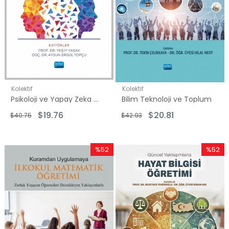
Kolektif
Kolektif
Psikoloji ve Yapay Zeka - Beklentiler Kaygılar ve Öneriler
Bilim Teknoloji ve Toplum
$19.76
$20.81
$40.75
$42.93
%52
%52
İndirim
İndirim
%52İndirim
%52İndi