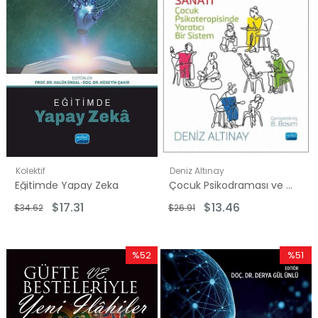
Kolektif
Deniz Altınay
Eğitimde Yapay Zeka
Çocuk Psikodraması ve Çocuk Yetiştirme Sanatı - Çocuk Psikoterapisinde Yaratıcı Bir Sistem
$17.31
$13.46
$34.62
$26.91
%52
%51
İndirim
İndirim
%52İndirim
%51İndir