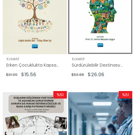
Kolektif
Kolektif
Erken Çocuklukta Kapsayıcı Eğitim
Sürdürülebilir Destinasyon Pazarlaması
$15.56
$26.06
$31.99
$53.88
%51
%51
İndirim
İndirim
%51İndirim
%51İndir