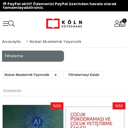
💳 PayPal aktif! Ödemenizi PayPal üzerinden havale olarak
tamamlayabilirsiniz.
0
Anasayfa
>
Nobel Akademik Yayıncılık
Filtreleme
Nobel Akademik Yayıncılık
Filtrelemeyi Kaldır
Stoktakiler
%50
%50
İndirim
İndirim
%50İndirim
%50İndi