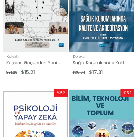
Kolektif
Kolektif
Kuşların Göçünden Yeni Teoriler ve Açılımlar Çerçevesinde Avrupa'da Hukuki Güvencesizlik ve Buna Karşı Patronati Modeli
Sağlık Kurumlarında Kalite ve Akreditasyon
$15.21
$17.31
$31.26
$35.64
%52
%52
İndirim
İndirim
%52İndirim
%52İndi