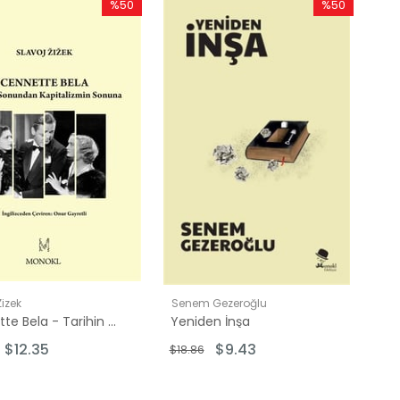
%50
%50
İndirim
İndirim
%50İndirim
%50İndirim
Zizek
Senem Gezeroğlu
Cennette Bela - Tarihin Sonundan Kapitalizmin Sonuna
Yeniden İnşa
$12.35
$9.43
$18.86