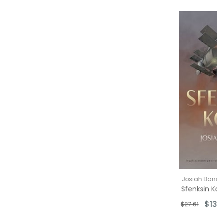
Josiah Banc
$13
$27.61