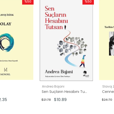
%50
%50
İndirim
İndirim
%50İndirim
%50İndirim
Andrea Bajani
Slavoj 
Sen Suçların Hesabını Tutsan
2.35
$10.89
$21.78
$24.70