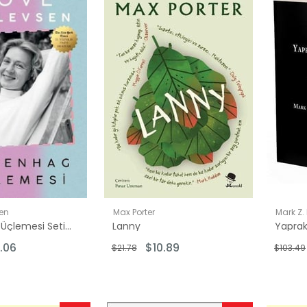
İndirim
İndirim
inde
%50İndirim
%50İndirim
sen
Max Porter
Mark Z.
Kopenhag Üçlemesi Seti - 3 Kitap Takım - Kutulu
Lanny
Yaprakl
.06
$10.89
$21.78
$103.49