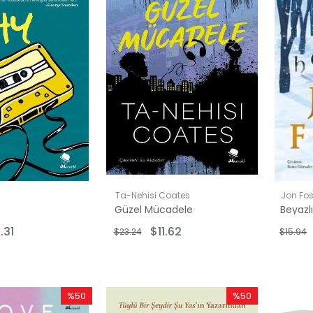
Ta-Nehisi Coates
Jon Fo
Güzel Mücadele
Beyazl
00
.31
$11.62
$23.24
$15.94
00
.00
5.00
%50
%50
0.00