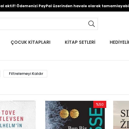
Pal aktif! Ödemenizi PayPal üzerinden havale olarak tamamlayabili
ÇOCUK KİTAPLARI
KİTAP SETLERİ
HEDİYELİ
Filtrelemeyi Kaldır
%50
İndirim
%50İndirim