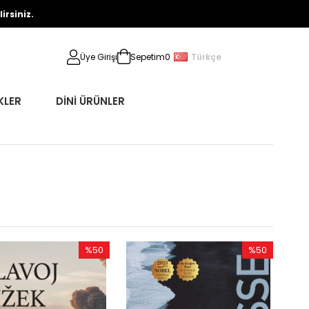
rsiniz.
Türkçe
Üye Girişi
Sepetim
0
KLER
DİNİ ÜRÜNLER
%50
%50
İndirim
İndirim
%50İndirim
%50İndirim