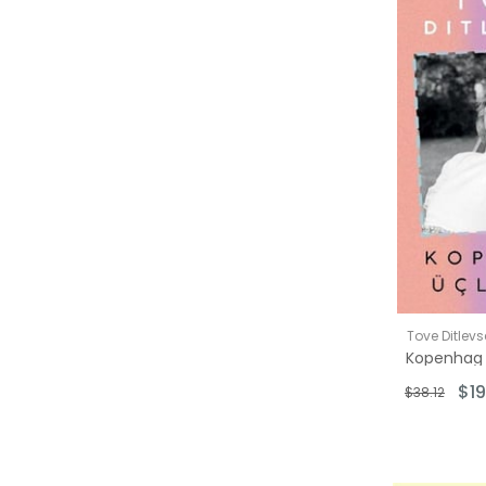
$50.00 üzer
Tove Ditlev
$19
$38.12