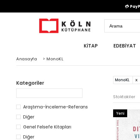
💳 Pay
KİTAP
EDEBİYAT
Anasayfa
>
MonoKL
MonoKL
Kategoriler
Stoktakiler
Araştıma-İnceleme-Referans
Yeni
Diğer
Ürün
Genel Felsefe Kitapları
Diğer