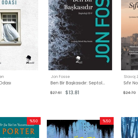
sen
Jon Fosse
Slavoj 
 Odası
Ben Bir Başkasıdır: Septoloji 3 - 5
Sıfır N
$13.81
$27.61
$24.70
%50
%50
İndirim
İndirim
%50İndirim
%50İndirim