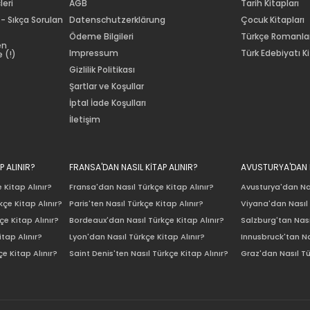
leri
AGB
Tarih Kitapları
 - Sıkça Sorulan
Datenschutzerklärung
Çocuk Kitapları
Ödeme Bilgileri
Türkçe Romanla
en
Impressum
Türk Edebiyatı Ki
 (!)
Gizlilik Politikası
Şartlar ve Koşullar
İptal İade Koşulları
İletişim
P ALINIR?
FRANSA'DAN NASIL KİTAP ALINIR?
AVUSTURYA'DAN N
 Kitap Alınır?
Fransa'dan Nasıl Türkçe Kitap Alınır?
Avusturya'dan Nas
çe Kitap Alınır?
Paris'ten Nasıl Türkçe Kitap Alınır?
Viyana'dan Nasıl 
e Kitap Alınır?
Bordeaux'dan Nasıl Türkçe Kitap Alınır?
Salzburg'tan Nası
itap Alınır?
Lyon'dan Nasıl Türkçe Kitap Alınır?
Innusbruck'tan Na
e Kitap Alınır?
Saint Denis'ten Nasıl Türkçe Kitap Alınır?
Graz'dan Nasıl Tü