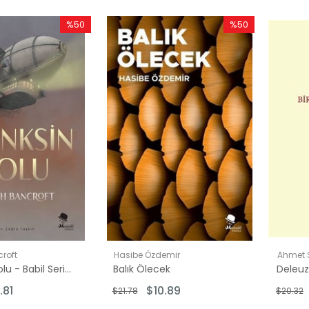
%50
%50
İndirim
İndirim
%50İndirim
%50İndirim
roft
Hasibe Özdemir
Ahmet 
Sfenksin Kolu - Babil Serisi 2
Balık Ölecek
.81
$10.89
$21.78
$20.32