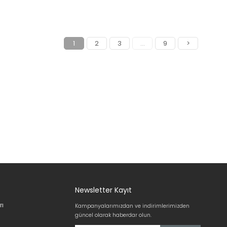
1
2
3
...
9
>
Newsletter Kayıt
rı
Kampanyalarımızdan ve indirimlerimizden
güncel olarak haberdar olun.