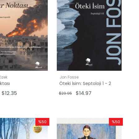
Zizek
Jon Fosse
oktası
Öteki İsim: Septoloji 1 - 2
$12.35
$14.97
$29.95
%50
%50
İndirim
İndirim
%50İndirim
%50İndirim