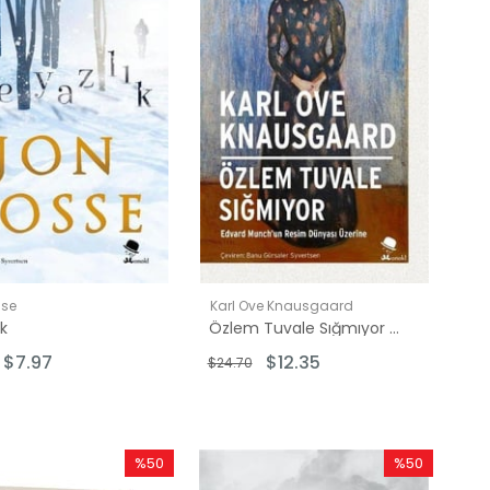
sse
Karl Ove Knausgaard
ık
Özlem Tuvale Sığmıyor - Edvard Munch'un Resim Dünyası Üzerine
$7.97
$12.35
$24.70
%50
%50