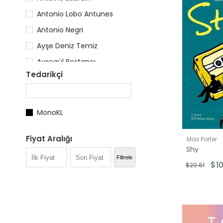
Antonio Lobo Antunes
Antonio Negri
Ayşe Deniz Temiz
Ayşegül Bostancı
Tedarikçi
Ayşegül Ergül
Barış Acar
Barış Bayıksel
MonoKL
Catherynne M. Valente
Fiyat Aralığı
Max Porter
Christian Bobin
Shy
$5.00 - $10.
Filtrele
$10
$20.61
$11.00 - $15.
$16.00 - $25
$26.00 - $3
$35.00 - $5