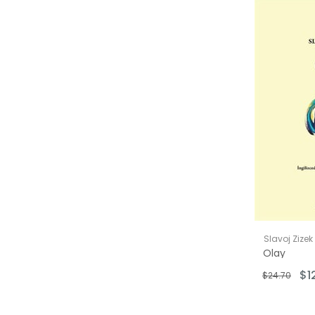
Slavoj Zizek
Olay
$1
$24.70