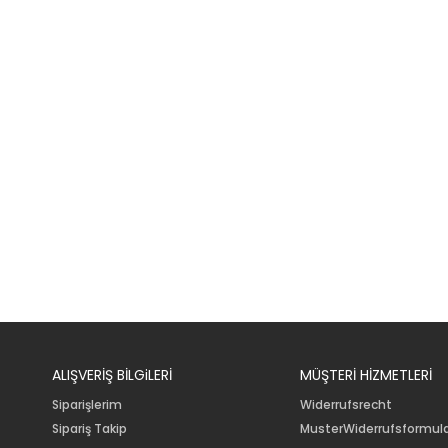
ALIŞVERİŞ BİLGiLERİ
MÜŞTERİ HİZMETLERİ
Siparişlerim
Widerrufsrecht
Sipariş Takip
MusterWiderrufsformul