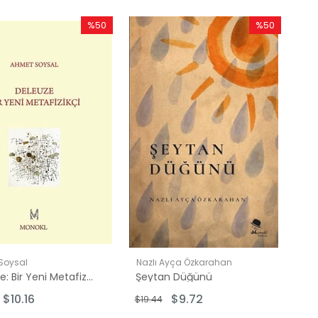
%50
%50
İndirim
İndirim
%50İndirim
%50İndirim
Soysal
Nazlı Ayça Özkarahan
Deleuze: Bir Yeni Metafizikçi
Şeytan Düğünü
$10.16
$9.72
$19.44