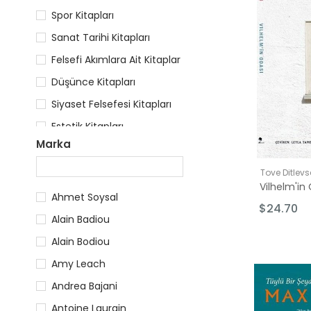
Spor Kitapları
Sanat Tarihi Kitapları
Felsefi Akımlara Ait Kitaplar
Düşünce Kitapları
Siyaset Felsefesi Kitapları
Estetik Kitapları
Marka
Gezi
Kadın Sorunları - Feminizm
Tove Ditlev
Vilhelm'in
Dünya Günlük
Ahmet Soysal
$24.70
Felsefe Bilimi
Alain Badiou
Kitaplar
Alain Bodiou
Amy Leach
Andrea Bajani
Antoine Laurain