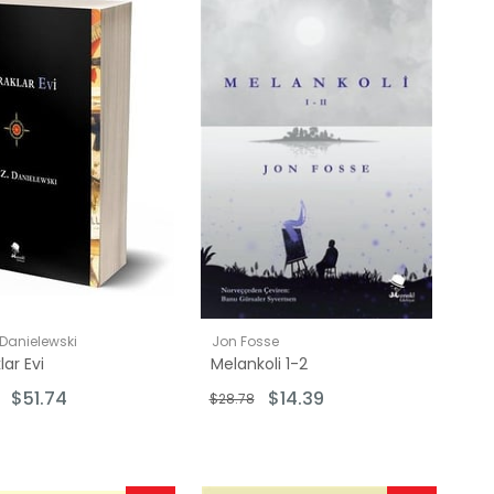
İndirim
İndirim
%50İndirim
%50İndirim
 Danielewski
Jon Fosse
ar Evi
Melankoli 1-2
$51.74
$14.39
$28.78