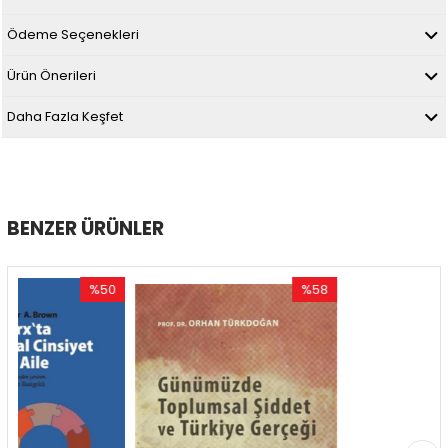
Ödeme Seçenekleri
Ürün Önerileri
Daha Fazla Keşfet
BENZER ÜRÜNLER
%50
%58
İndirim
İndirim
İn
%50İndirim
%58İndirim
%5