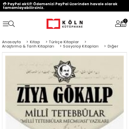
💳 PayPal aktif! Ödemenizi PayPal üzerinden havale olarak
tamamlayabilirsiniz.
0
Anasayfa
>
Kitap
>
Türkçe Kitaplar
>
Araştırma & Tarih Kitapları
>
Sosyoloji Kitapları
>
Diğer