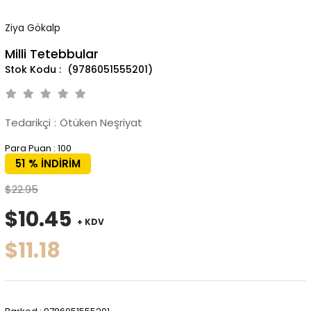
Ziya Gökalp
Milli Tetebbular
(9786051555201)
Tedarikçi
:
Ötüken Neşriyat
Para Puan
:
100
51
%
İNDIRIM
$22.95
$10.45
+ KDV
$11.18