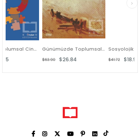
Marx'ta Toplumsal Cinsiyet ve Aile
Günümüzde Toplumsal Şiddet ve Türkiye Gerçeği
Sosyolojik Paradigma
$26.84
$18.90
$63.90
$41.72