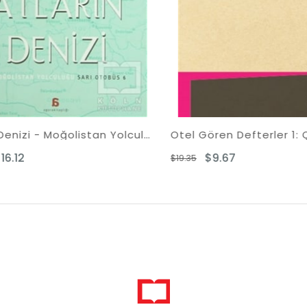
Atların Denizi - Moğolistan Yolculuğu
Otel Gören Defterler 1: Çarpışan Sesler
$9.67
$19.35