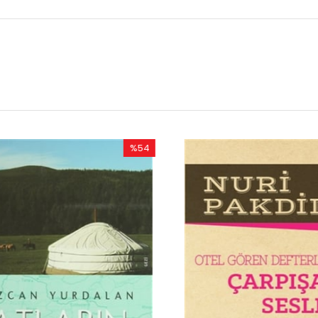
%54
%50
İndirim
İndirim
%54İndirim
%50İnd