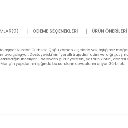
MLAR
(0)
ÖDEME SEÇENEKLERI
ÜRÜN ÖNERILERI
 dolaşıyor Nurdan Gürbilek. Çoğu zaman klişelerle yaklaştığımız mağdu
maya çalışıyor. Dostoyevski'nin "yeraltı trajedisi" adını verdiği çatı
sıl etkilediğini inceliyor. Edebiyatın gurur yarasını, yazarın kibrini, daha
 Meriç'in yapıtlarının ışığında bu soruların cevaplarını arıyor Gürbilek.