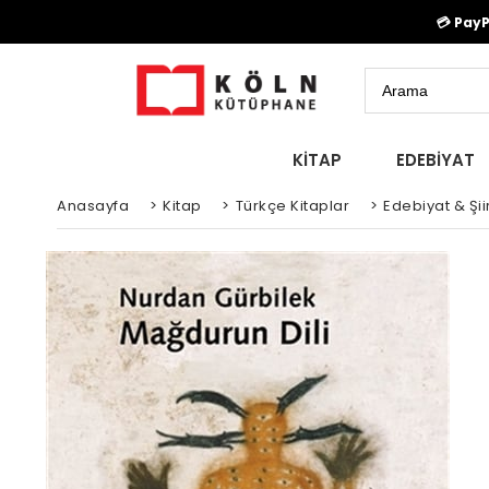
💳 Pay
KİTAP
EDEBİYAT
Anasayfa
>
Kitap
>
Türkçe Kitaplar
>
Edebiyat & Şiir