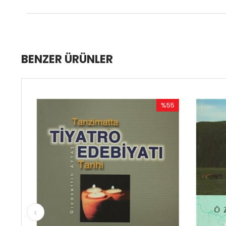
BENZER ÜRÜNLER
%55
İndirim
%55İndirim