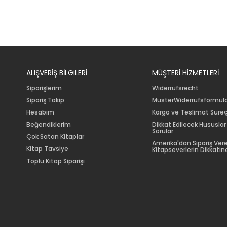
ALIŞVERİŞ BİLGiLERİ
MÜŞTERİ HİZMETLERİ
Siparişlerim
Widerrufsrecht
Sipariş Takip
MusterWiderrufsformul
Hesabım
Kargo ve Teslimat Süreç
Beğendiklerim
Dikkat Edilecek Hususlar
Sorular
Çok Satan Kitaplar
Amerika'dan Sipariş Ver
Kitap Tavsiye
Kitapseverlerin Dikkatine
Toplu Kitap Siparişi