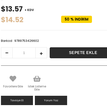
$13.57
+ KDV
$14.52
50
%
İNDIRIM
Barkod
:
9789753426602
Favorilere Ekle
İstek Listeme
Ekle
Tavsiye Et
Yorum Yaz