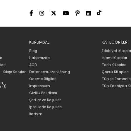
KURUMSAL
KATEGORİLER
Blog
Edebiyat Kitapla
ar
Hakkımızda
İslami Kitaplar
leri
AGB
Tarih Kitapları
 - Sıkça Sorulan
Datenschutzerklärung
Çocuk Kitapları
Ödeme Bilgileri
Türkçe Romanla
en
Impressum
Türk Edebiyatı Ki
 (!)
Gizlilik Politikası
Şartlar ve Koşullar
İptal İade Koşulları
İletişim