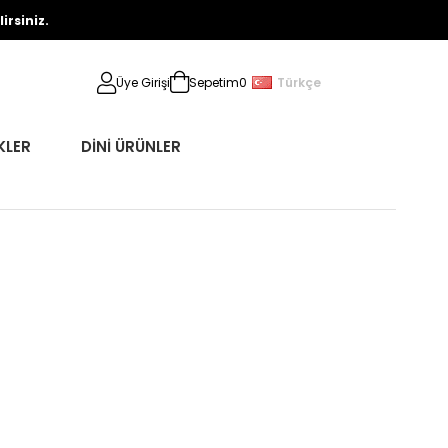
rsiniz.
Türkçe
Üye Girişi
Sepetim
0
KLER
DİNİ ÜRÜNLER