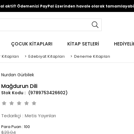
Pal aktif! Ödemenizi PayPal üzerinden havale olarak tamamlayabili
ÇOCUK KİTAPLARI
KİTAP SETLERİ
HEDİYELİ
 Kitapları
>
Edebiyat Kitapları
>
Deneme Kitapları
Nurdan Gürbilek
Mağdurun Dili
(9789753426602)
Tedarikçi
:
Metis Yayınları
Para Puan
:
100
$29.04