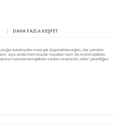
DAHA FAZLA KEŞFET
rluğa edebiyatın nasıl ışık düşürebileceğini, öte yandan
şmanın, aynı anda hem büyük hayaller hem de incinmişlikten
sı okurun tutunamamışlıktan neden ısrarla bir zafer çıkarttığını