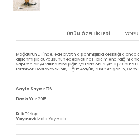
ÜRÜN ÖZELLIKLERI
YORU
Mağdurun Dili'nde, edebiyatın dışlanmışlıkla kesiştiği alanda
dışlanmışlık duygusunun edebiyatı nasıl biçimlendirdiğini anla
yapılma bir yeraltına itilmişliğin, yazarın okuruyla ilişkisini na
tartışıyor. Dostoyevski'nin, Oğuz Atay'ın, Yusuf Atılgan'ın, Cemil
Sayfa Sayısı:
176
Baskı Yılı:
2015
Dili:
Türkçe
Yayınevi:
Metis Yayıncılık