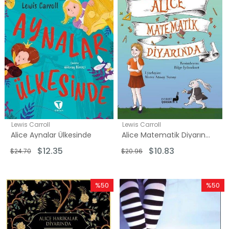
Lewis Carroll
Lewis Carroll
Alice Aynalar Ülkesinde
Alice Matematik Diyarında
$12.35
$10.83
$24.70
$20.96
%50
%50
İndirim
İndirim
%50İndirim
%50İndi