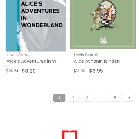
Lewis Carroll
Lewis Carroll
Alice's Adventures in Wonderland
Alice Aynanın İçinden
$8.20
$6.95
$20.61
$13.90
1
2
3
...
5
>