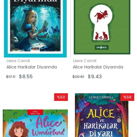
Lewis Carroll
Lewis Carroll
Alice Harikalar Diyarında
Alice Harikalar Diyarında
$8.55
$9.43
$17.11
$20.61
%50
%58
İndirim
İndirim
%50İndirim
%58İndi