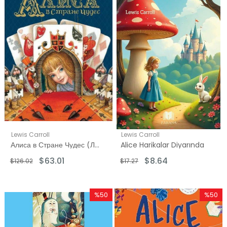
Lewis Carroll
Lewis Carroll
Алиса в Стране Чудес (Любимые детские писатели)
Alice Harikalar Diyarında
$63.01
$8.64
$126.02
$17.27
%50
%50
İndirim
İndirim
%50İndirim
%50İndi