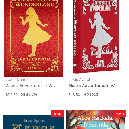
%50İndirim
%51İndir
Lewis Carroll
Lewis Carroll
Alice's Adventures in Wonderland
Alice's Adventures In Wonderland
$55.79
$21.34
$112.26
$43.53
%50
%50
İndirim
İndirim
%50İndirim
%50İndi