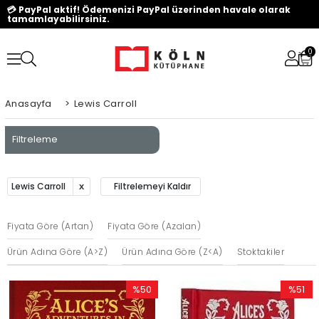
💳 PayPal aktif! Ödemenizi PayPal üzerinden havale olarak
tamamlayabilirsiniz.
0
Anasayfa
>
Lewis Carroll
Filtreleme
Lewis Carroll
Filtrelemeyi Kaldır
Fiyata Göre (Artan)
Fiyata Göre (Azalan)
Ürün Adına Göre (A>Z)
Ürün Adına Göre (Z<A)
Stoktakiler
%50
%51
İndirim
İndirim