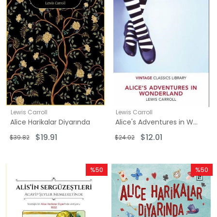
Lewis Carroll
Lewis Carroll
Alice Harikalar Diyarında
Alice's Adventures in Wonderland
$19.91
$12.01
$39.82
$24.02
%50
%50
İndirim
İndirim
%50İndirim
%50İndi