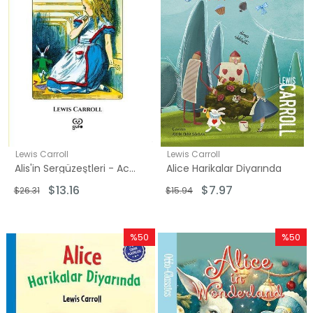
Lewis Carroll
Lewis Carroll
Alis'in Sergüzeştleri - Acayip Şeyler Memleketinde
Alice Harikalar Diyarında
$13.16
$7.97
$26.31
$15.94
%50
%50
İndirim
İndirim
%50İndirim
%50İndi