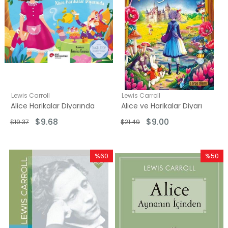
Lewis Carroll
Lewis Carroll
Alice Harikalar Diyarında
Alice ve Harikalar Diyarı
$9.68
$9.00
$19.37
$21.49
%60
%50
İndirim
İndirim
%60İndirim
%50İndi