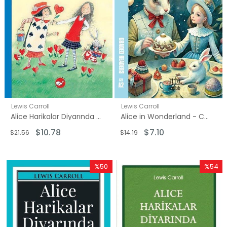
Lewis Carroll
Lewis Carroll
Alice Harikalar Diyarında - Çocuk Klasikleri
Alice in Wonderland - CEF A2
$10.78
$7.10
$21.56
$14.19
%50
%54
İndirim
İndirim
%50İndirim
%54İndi