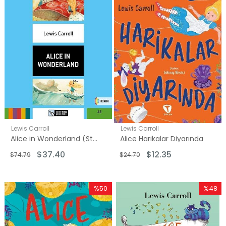
Lewis Carroll
Lewis Carroll
Alice in Wonderland (Step Up) A2
Alice Harikalar Diyarında
$37.40
$12.35
$74.79
$24.70
%50
%48
İndirim
İndirim
%50İndirim
%48İndi