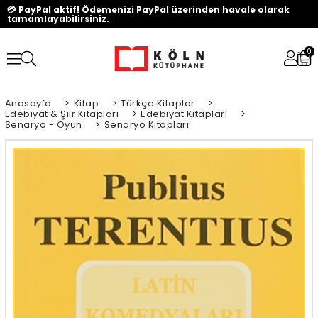
💳 PayPal aktif! Ödemenizi PayPal üzerinden havale olarak
tamamlayabilirsiniz.
0
Anasayfa
>
Kitap
>
Türkçe Kitaplar
>
Edebiyat & Şiir Kitapları
>
Edebiyat Kitapları
>
Senaryo - Oyun
>
Senaryo Kitapları