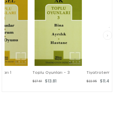
%50İndirim
%50İndirim
%50İ
Toplu Oyunları - 3
$13.81
$11.47
$27.61
$22.95