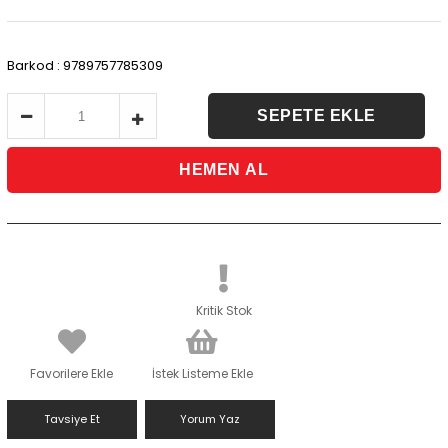
Barkod
:
9789757785309
Kritik Stok
Favorilere Ekle
İstek Listeme Ekle
Tavsiye Et
Yorum Yaz