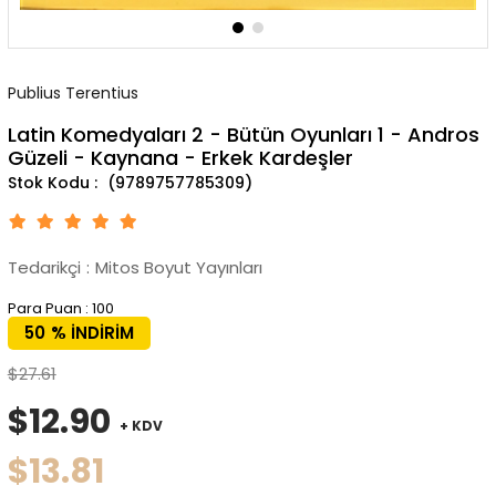
Publius Terentius
Latin Komedyaları 2 - Bütün Oyunları 1 - Andros
Güzeli - Kaynana - Erkek Kardeşler
(9789757785309)
Tedarikçi
:
Mitos Boyut Yayınları
Para Puan
:
100
50
%
İNDIRIM
$27.61
$12.90
+ KDV
$13.81