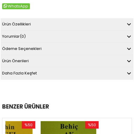
WhatsApp
Ürün Özellikleri
Yorumlar
(0)
Ödeme Seçenekleri
Ürün Önerileri
Daha Fazla Keşfet
BENZER ÜRÜNLER
%50
%50
%5
İndirim
İndirim
İndi