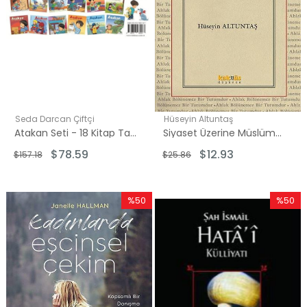
Seda Darcan Çiftçi
Hüseyin Altuntaş
Atakan Seti - 18 Kitap Takım
Siyaset Üzerine Müslümanca Düşünceler
$78.59
$12.93
$157.18
$25.86
%50
%50
İndirim
İndirim
%50İndirim
%50İndi