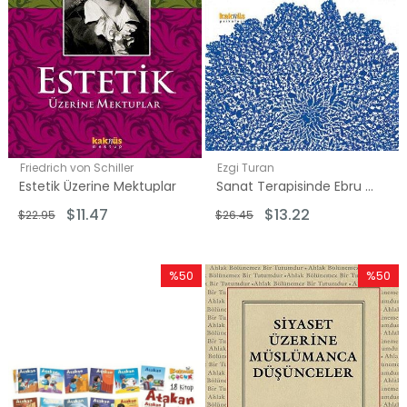
Friedrich von Schiller
Ezgi Turan
Estetik Üzerine Mektuplar
Sanat Terapisinde Ebru - Kültürden Kliniğe Ebru Sanatı
$11.47
$13.22
$22.95
$26.45
%50
%50
İndirim
İndirim
%50İndirim
%50İndi