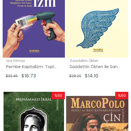
İsa Yılmaz
Saadettin Ökten
Pembe Kapitalizm: Toplumsal Cinsiyet İdeolojisinin Yeni Pazarı: Kuram ve Analiz
Saadettin Ökten İle Sanat Üzerine Düşünceler 2 - İki Cihan Aresinde Sanat
$16.73
$14.10
$33.45
$28.20
%50
%50
İndirim
İndirim
%50İndirim
%50İndi