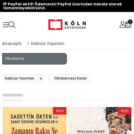
💳 PayPal aktif! Ödemenizi PayPal üzerinden havale olarak
tamamlayabilirsiniz.
0
Anasayfa
>
Kaknüs Yayınları
Filtreleme
Kaknüs Yayınları
Filtrelemeyi Kaldır
Stoktakiler
%50
%50
İndirim
İndirim
%50İndirim
%50İndi