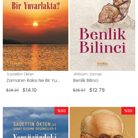
Sadettin Ökten
William James
Zamanın Raksı Ne Bir Yuvarlakta? Sadettin Ökten İle Sanat Üzerine Düşünceler 4
Benlik Bilinci
$14.10
$12.79
$28.20
$25.57
%50
%50
İndirim
İndirim
%50İndirim
%50İndi