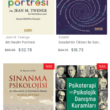
Jean M. Twenge
Kolektif
Altı Neslin Portresi
Saadettin Ökten İle Sanat Üzerine Düşünceler: Sanat ve Sanatkar
$32.78
$16.73
$65.55
$24.70
%50
%50
İndirim
İndirim
%50İndirim
%50İndi