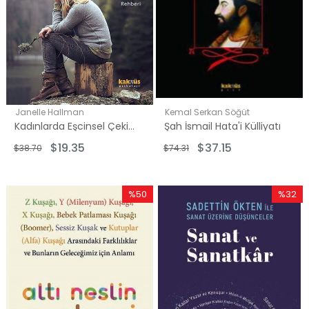
Janelle Hallman
Kemal Serkan Söğüt
Kadınlarda Eşcinsel Çekim - Kapsamlı Bir Danışma Rehberi
Şah İsmail Hata'i Külliyatı
$19.35
$37.15
$38.70
$74.31
%50
%32
İndirim
İndirim
%50İndirim
%32İndi