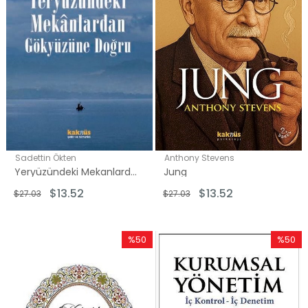
Sadettin Ökten
Anthony Stevens
Yeryüzündeki Mekanlardan Gökyüzüne Doğru - Sadettin Ökten İle Sanat Üzerine Düşünceler 3
Jung
$13.52
$13.52
$27.03
$27.03
%50
%50
İndirim
İndirim
%50İndirim
%50İndi