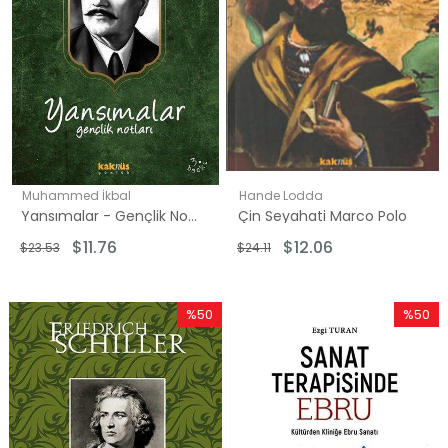
Muhammed İkbal
Hande Lodda
Yansımalar - Gençlik Notları
Çin Seyahati Marco Polo
$11.76
$12.06
$23.53
$24.11
%50
%50
İndirim
İndirim
%50İndirim
%50İndi