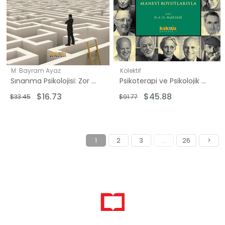
M. Bayram Ayaz
Kolektif
Sınanma Psikolojisi: Zor Dönemlerin ve Travmaların Manası - Ruhsal Büyüme
Psikoterapi ve Psikolojik Danışma Kuramları - Manevi Boyutlarıyla
$16.73
$45.88
$33.45
$91.77
1
2
3
...
26
>