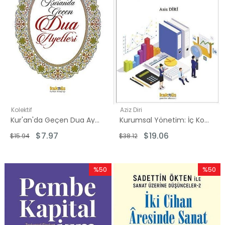
Kolektif
Aziz Diri
Kur'an'da Geçen Dua Ayetleri
Kurumsal Yönetim: İç Kontrol İç Denetim
$7.97
$19.06
$15.94
$38.12
%50
%50
İndirim
İndirim
%50İndirim
%50İndi