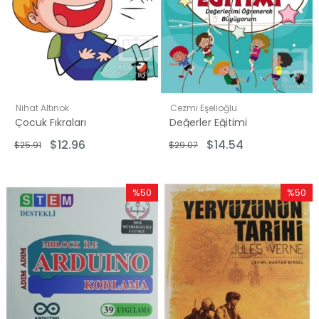
Nihat Altınok
Cezmi Eşelioğlu
Çocuk Fıkraları
Değerler Eğitimi
$12.96
$14.54
$25.91
$29.07
%50
%50
İndirim
İndirim
%50İndirim
%50İndi