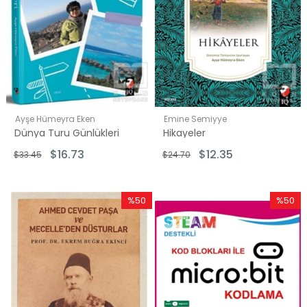
Ayşe Hümeyra Eken
Emine Semiyye
Dünya Turu Günlükleri
Hikayeler
$16.73
$12.35
$33.45
$24.70
%50
%50
İndirim
İndirim
%50İndirim
%50İndi