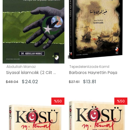
Abdullah Manaz
Tepedelenlizade Kamil
Siyasal İslamcılık (2 Cilt Takım)
Barbaros Hayrettin Paşa
$24.02
$13.81
$48.04
$27.61
%50
%50
İndirim
İndirim
%50İndirim
%50İndi