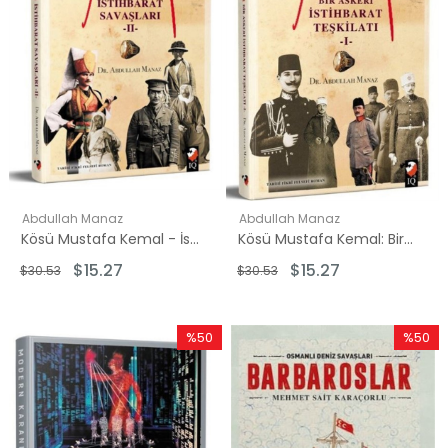
Abdullah Manaz
Abdullah Manaz
Kösü Mustafa Kemal - İstihbarat Savaşları 2
Kösü Mustafa Kemal: Bir Askeri İstihbarat Teşkilatı - 1
$15.27
$15.27
$30.53
$30.53
%50
%50
İndirim
İndirim
%50İndirim
%50İndi