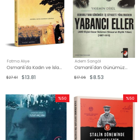
Fatma Aliye
Adem Sarıgöl
Osmanlı'da Kadın ve İslam
Osmanlı'dan Günümüze İç Siyaseti Yönlendiren Yabancı Eller
$13.81
$8.53
$27.61
$17.06
%50
%50
İndirim
İndirim
%50İndirim
%50İndi