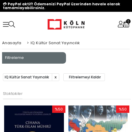
💳 PayPal aktif! Ödemenizi PayPal üzerinden havale olarak
tamamlayabilirsiniz.
0
Anasayfa
>
IQ Kültür Sanat Yayıncılık
Filtreleme
IQ Kültür Sanat Yayıncılık
Filtrelemeyi Kaldır
Stoktakiler
%50
%50
İndirim
İndirim
%50İndirim
%50İndi