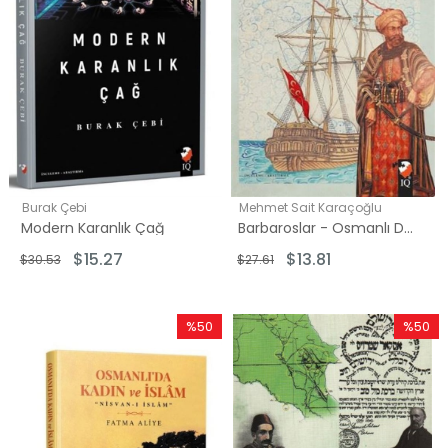
Burak Çebi
Mehmet Sait Karaçoğlu
Modern Karanlık Çağ
Barbaroslar - Osmanlı Deniz Savaşları
$15.27
$13.81
$30.53
$27.61
%50
%50
İndirim
İndirim
%50İndirim
%50İndi