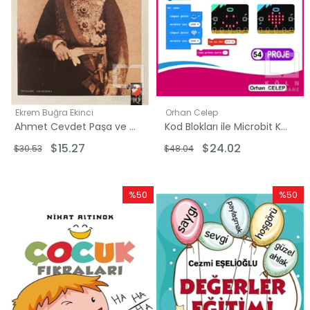
Ekrem Buğra Ekinci
Orhan Celep
Ahmet Cevdet Paşa ve Mecelleden Düsturlar
Kod Blokları ile Microbit Kodlama
$15.27
$24.02
$30.53
$48.04
%50
%50
İndirim
İndirim
%50İndirim
%50İndi