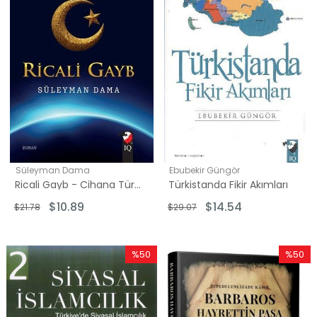
Süleyman Dama
Ebubekir Güngör
Ricali Gayb - Cihana Türk-İslam Mührü
Türkistanda Fikir Akımları
$10.89
$14.54
$21.78
$29.07
%50
%50
İndirim
İndirim
%50İndirim
%50İndi