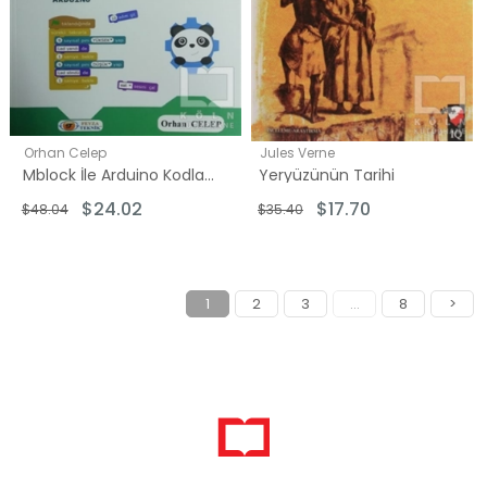
Orhan Celep
Jules Verne
Mblock İle Arduino Kodlama
Yeryüzünün Tarihi
$24.02
$17.70
$48.04
$35.40
1
2
3
...
8
>