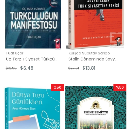
Fuat Uçar
Kürşad Sübütay Sarigöl
Üç Tarz-ı Siyaset Türkçülüğün Manifestosu
Stalin Döneminde Sovyetlerin Türk Siyasetine Etkisi
$6.48
$13.81
$12.95
$27.61
%50
%50
İndirim
İndirim
%50İndirim
%50İndi