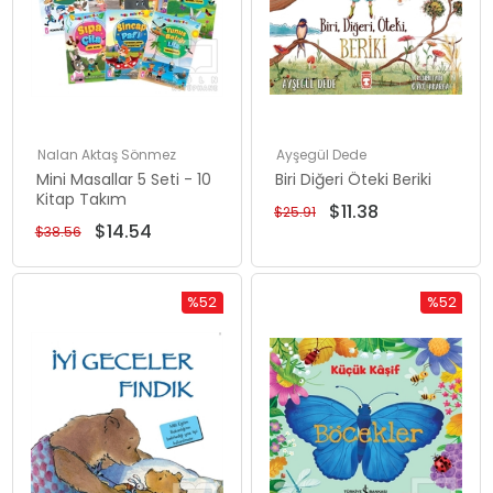
Nalan Aktaş Sönmez
Ayşegül Dede
Mini Masallar 5 Seti - 10
Biri Diğeri Öteki Beriki
Kitap Takım
$11.38
$25.91
$14.54
$38.56
%52
%52
İndirim
İndirim
%52İndirim
%52İndiri