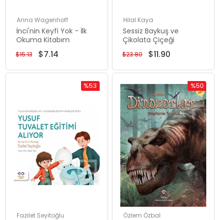
Anna Wagenhoff
Hilal Kaya
İnci'nin Keyfi Yok - İlk
Sessiz Baykuş ve
Okuma Kitabım
Çikolata Çiçeği
$7.14
$11.90
$15.13
$23.80
%53
%50
İndirim
İndirim
%53İndirim
%50İndiri
Fazilet Seyitoğlu
Özlem Özbal