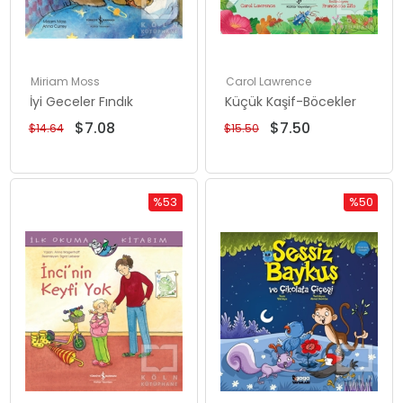
Miriam Moss
Carol Lawrence
İyi Geceler Fındık
Küçük Kaşif-Böcekler
$7.08
$7.50
$14.64
$15.50
%53
%50
İndirim
İndirim
%53İndirim
%50İndiri