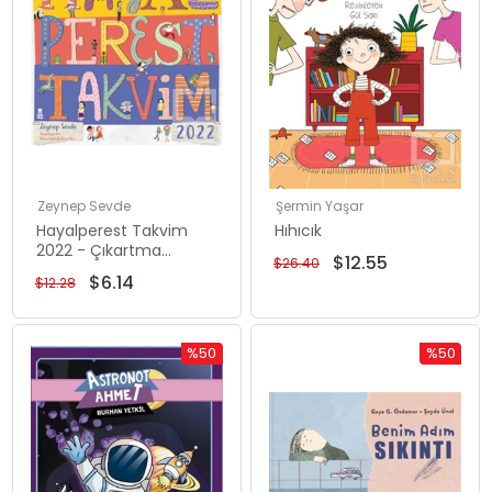
Zeynep Sevde
Şermin Yaşar
Hayalperest Takvim
Hıhıcık
2022 - Çıkartma
$12.55
$26.40
Hediyeli
$6.14
$12.28
%50
%50
İndirim
İndirim
%50İndirim
%50İndiri