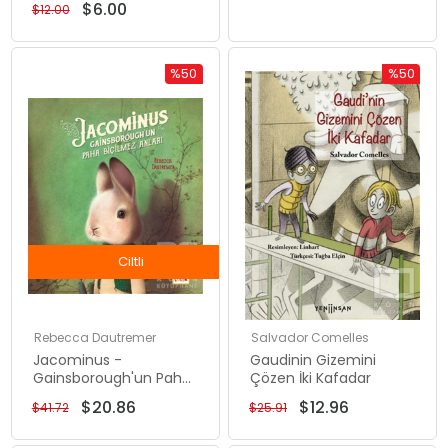
$6.00
$12.00
%50
%50
İndirim
İndirim
%50İndirim
%50İndiri
Ciltli
Rebecca Dautremer
Salvador Comelles
Jacominus -
Gaudinin Gizemini
Gainsborough'un Paha
Çözen İki Kafadar
Biçilmez Anları
$20.86
$12.96
$41.72
$25.91