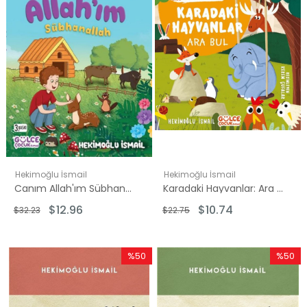
Hekimoğlu İsmail
Hekimoğlu İsmail
Canım Allah'ım Sübhanallah
Karadaki Hayvanlar: Ara Bul - Allah Ne Güzel Yaratmış?
$12.96
$10.74
$32.23
$22.75
%50
%50
İndirim
İndirim
%50İndirim
%50İndi