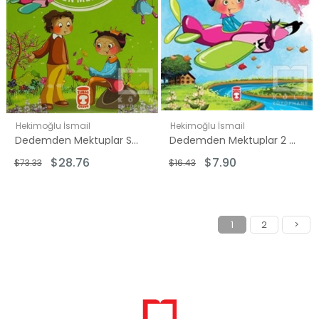
Hekimoğlu İsmail
Hekimoğlu İsmail
Dedemden Mektuplar Seti - 10 Kitap Takım
Dedemden Mektuplar 2 - Kuşların Okulu Nerede?
$28.76
$7.90
$73.33
$16.43
1
2
>