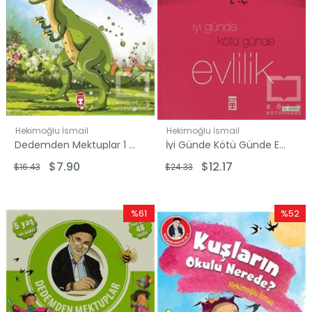
Hekimoğlu İsmail
Hekimoğlu İsmail
Dedemden Mektuplar 1 - Dinazorlar Gerçekten Var mıydı?
İyi Günde Kötü Günde Evlilik
$7.90
$12.17
$16.43
$24.33
%61
%52
İndirim
İndirim
%61İndirim
%52İndi