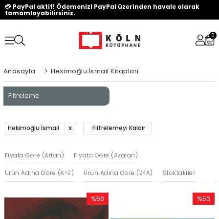
💳 PayPal aktif! Ödemenizi PayPal üzerinden havale olarak
tamamlayabilirsiniz.
0
Anasayfa
>
Hekimoğlu İsmail Kitapları
Filtreleme
Hekimoğlu İsmail
Filtrelemeyi Kaldır
Fiyata Göre (Artan)
Fiyata Göre (Azalan)
Ürün Adına Göre (A>Z)
Ürün Adına Göre (Z<A)
Stoktakiler
%50
%53
İndirim
İndirim