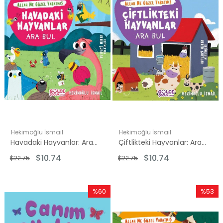
Hekimoğlu İsmail
Hekimoğlu İsmail
Havadaki Hayvanlar: Ara Bul - Allah Ne Güzel Yaratmış
Çiftlikteki Hayvanlar: Ara Bul - Allah Ne Güzel Yaratmış
$10.74
$10.74
$22.75
$22.75
%60
%53
İndirim
İndirim
%60İndirim
%53İndi