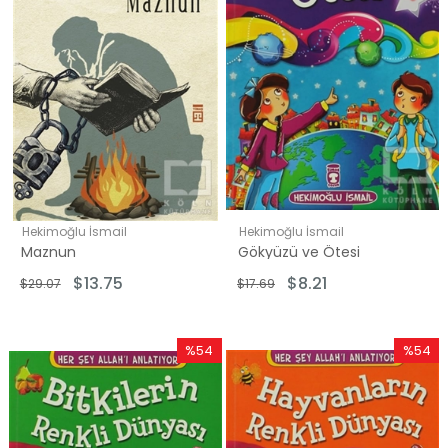
Hekimoğlu İsmail
Hekimoğlu İsmail
Maznun
Gökyüzü ve Ötesi
$13.75
$8.21
$29.07
$17.69
%54
%54
İndirim
İndirim
%54İndirim
%54İndi