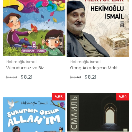
Hekimoğlu İsmail
Hekimoğlu İsmail
Vücudumuz ve Biz
Genç Arkadaşıma Mektuplar
$8.21
$8.21
$17.69
$16.43
%55
%50
İndirim
İndirim
%55İndirim
%50İndi