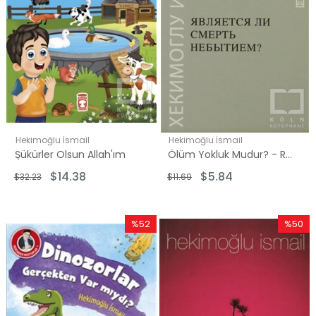
Hekimoğlu İsmail
Hekimoğlu İsmail
Şükürler Olsun Allah'ım
Ölüm Yokluk Mudur? - Rusça
$14.38
$5.84
$32.23
$11.69
%52
%50
İndirim
İndirim
%52İndirim
%50İndi