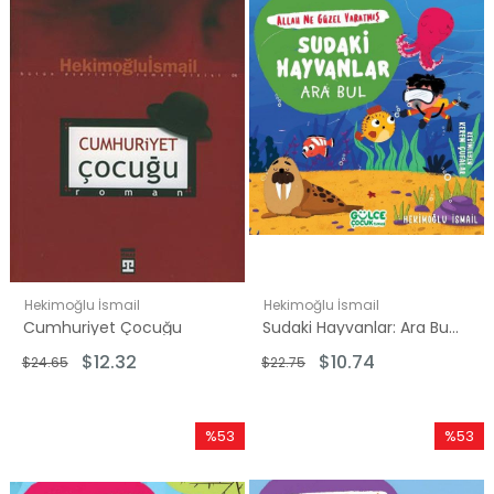
%50İndirim
%53İndi
Hekimoğlu İsmail
Hekimoğlu İsmail
Cumhuriyet Çocuğu
Sudaki Hayvanlar: Ara Bul - Allah Ne Güzel Yaratmış
$12.32
$10.74
$24.65
$22.75
%53
%53
İndirim
İndirim
%53İndirim
%53İndi