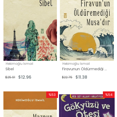
Hekimoğlu İsmail
Hekimoğlu İsmail
Sibel
Firavunun Öldürmediği Musadır
$12.96
$11.38
$25.91
$22.75
%53
%54
İndirim
İndirim
%53İndirim
%54İndi