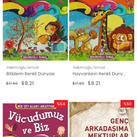
Hekimoğlu İsmail
Hekimoğlu İsmail
Bitkilerin Renkli Dünyası
Hayvanların Renkli Dünyası
$8.21
$8.21
$17.69
$17.69
%54
%50
İndirim
İndirim
%54İndirim
%50İndi