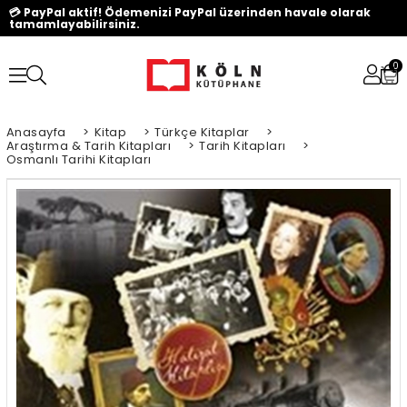
💳 PayPal aktif! Ödemenizi PayPal üzerinden havale olarak
tamamlayabilirsiniz.
0
Anasayfa
>
Kitap
>
Türkçe Kitaplar
>
Araştırma & Tarih Kitapları
>
Tarih Kitapları
>
Osmanlı Tarihi Kitapları