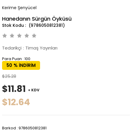
Kerime Şenyücel
Hanedanın Sürgün Öyküsü
(9786050812381)
Tedarikçi
:
Timaş Yayınları
Para Puan
:
100
50
%
İNDIRIM
$25.28
$11.81
+ KDV
$12.64
Barkod
:
9786050812381