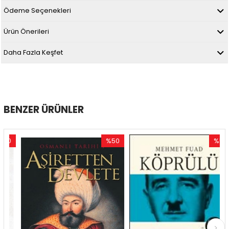
Ödeme Seçenekleri
Ürün Önerileri
Daha Fazla Keşfet
BENZER ÜRÜNLER
0
%50
%50
im
İndirim
İndirim
ndirim
%50İndirim
%50İndir