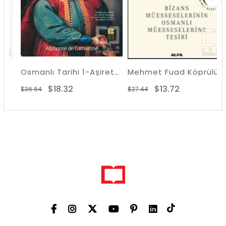
Osmanlı Tarihi 1-Aşiretten Devlete
Mehmet Fuad Köprülü Külliyatı 3 - Bizans Müsseselerinin Osmanlı Müesseselerine Tesiri
$18.32
$13.72
$36.64
$27.44