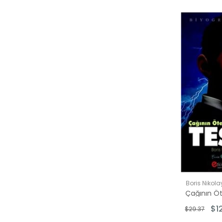
Boris Nikol
$12
$29.37