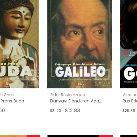
İndirim
İndirim
%65İndirim
%60İndirim
h Ghori
Eldar Rüstemzade
Aleksa
 Prens Buda
Dünyayı Döndüren Adam Galileo
50
$12.83
$31.70
$25.86