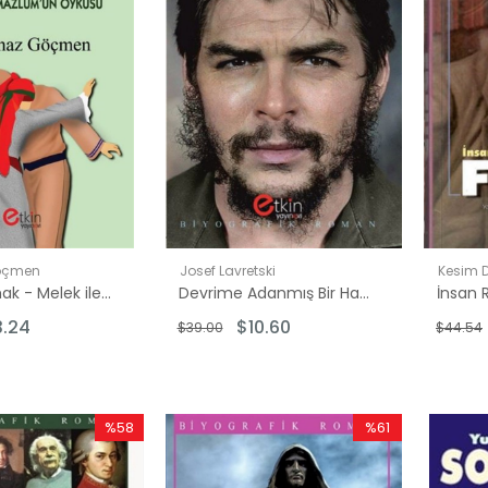
öçmen
Josef Lavretski
Kesim 
Dara Durmak - Melek ile Mazlum'un Öyküsü
Devrime Adanmış Bir Hayat Che
3.24
$10.60
$39.00
$44.54
%58
%61
İndirim
İndirim
%58İndirim
%61İndirim