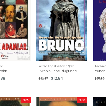
ov
Alfred Engelbertoviç Ştekli
Lev Nik
mlar
Evrenin Sonsuzluğunda Bruno
00
.88
$12.84
$32.87
$25.86
00
%65
%60