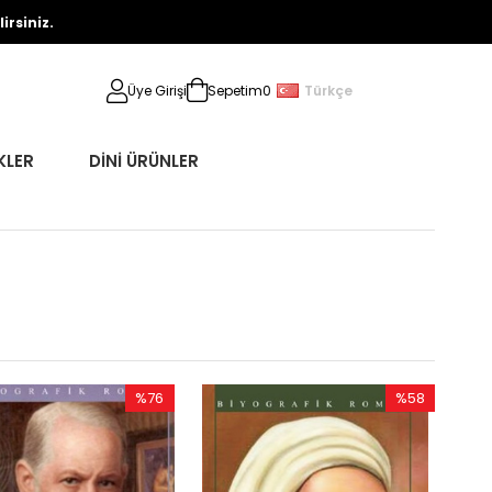
rsiniz.
Türkçe
Üye Girişi
Sepetim
0
KLER
DİNİ ÜRÜNLER
%76
%58
İndirim
İndirim
%76İndirim
%58İndirim