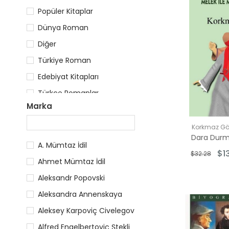
Popüler Kitaplar
Dünya Roman
Diğer
Türkiye Roman
Edebiyat Kitapları
Türkçe Romanlar
Marka
Türkçe Kitaplar
Diğer
Korkmaz G
Tarihi Biyografi ve Otobiyografi Kitapları
A. Mümtaz İdil
$1
$32.28
Diğer İnançlara Ait Kitaplar
Ahmet Mümtaz İdil
İslami Kitaplar
Aleksandr Popovski
Aleksandra Annenskaya
Aleksey Karpoviç Civelegov
Alfred Engelbertoviç Ştekli