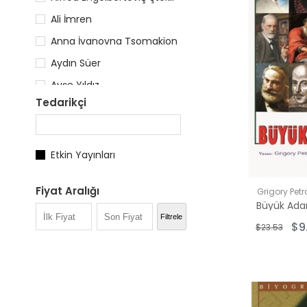
Ali İmren
Anna İvanovna Tsomakion
Aydın Süer
Ayşe Yıldız
Tedarikçi
Boris Nikolayeviç Grakov
Boris Volodin
E.N. Orlov
Etkin Yayınları
Eldar Rüstemzade
Fiyat Aralığı
Grigory Petr
Elizaveta Fedorovna Litvinova
Büyük Ada
$5.00 - $10.
Filtrele
$9
$23.53
$11.00 - $15.