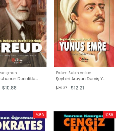
Danışman
Erdem Sabih Anılan
İnsan Ruhunun Derinliklerinde Freud Cilt: 2
Şeyhini Arayan Derviş Yunus Emre
$10.88
$12.21
$29.37
%58
%58
İndirim
İndirim
%58İndirim
%58İndirim