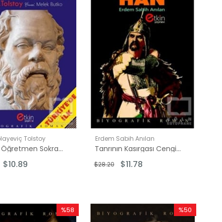
olayeviç Tolstoy
Erdem Sabih Anılan
Yunan Öğretmen Sokrates
Tanrının Kasırgası Cengizhan
$10.89
$11.78
$28.20
%58
%50