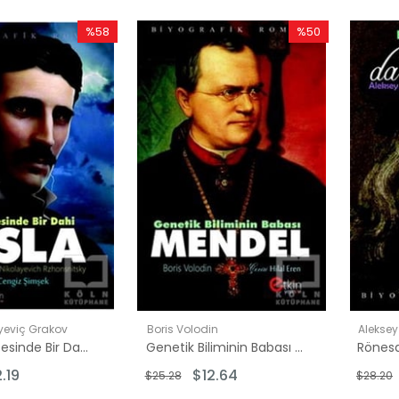
%58
%50
İndirim
İndirim
%58İndirim
%50İndirim
ayeviç Grakov
Boris Volodin
Aleksey
Çağının Ötesinde Bir Dahi Tesla
Genetik Biliminin Babası Mendel
Rönesa
.19
$12.64
$25.28
$28.20