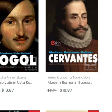
İndirim
İndirim
%58İndirim
%50İndirim
ndra Annenskaya
Anna İvanovna Tsomakion
Rus Edebiyatının Usta Kalemi Gogol
Modern Romanın Babası Cervantes
$10.87
$10.87
$21.74