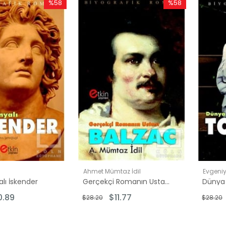
%58
%58
İndirim
İndirim
%58İndirim
%58İndirim
Ahmet Mümtaz İdil
Evgeniy
lı İskender
Gerçekçi Romanın Ustası Balzac
0.89
$11.77
$28.20
$28.20