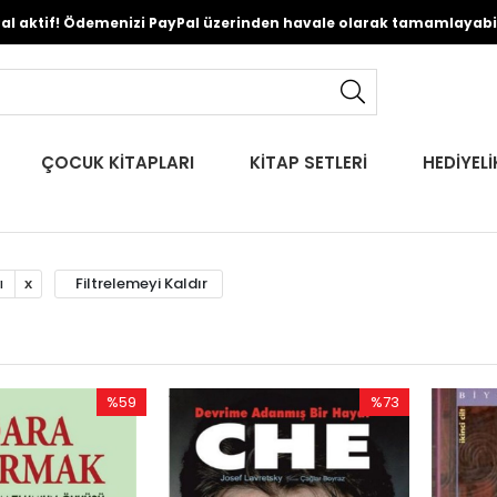
Pal aktif! Ödemenizi PayPal üzerinden havale olarak tamamlayabili
ÇOCUK KİTAPLARI
KİTAP SETLERİ
HEDİYELİ
Filtrelemeyi Kaldır
ı
%59
%73
İndirim
İndirim
%59İndirim
%73İndirim