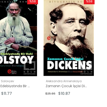
%58
%58
İndirim
İndirim
%58İndirim
%58İndirim
 Solovyev
Aleksandra Annenskaya
Dünya Edebiyatında Bir Dahi Tolstoy
Zamanın Çocuk İşçisi Dickens
$11.77
$10.87
$25.86