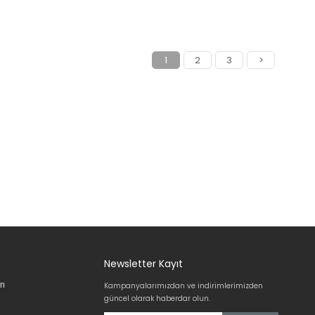
1
2
3
>
Newsletter Kayıt
rı
Kampanyalarımızdan ve indirimlerimizden
güncel olarak haberdar olun.