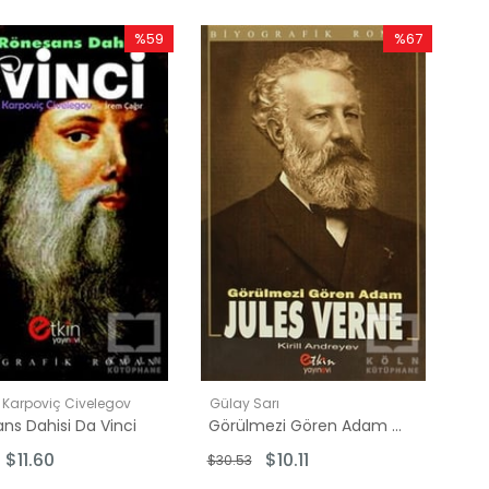
%59
%67
İndirim
İndirim
%59İndirim
%67İndirim
 Karpoviç Civelegov
Gülay Sarı
ns Dahisi Da Vinci
Görülmezi Gören Adam Jules Verne
$11.60
$10.11
$30.53