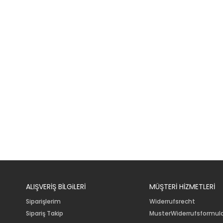
ALIŞVERİŞ BİLGiLERİ
MÜŞTERİ HİZMETLERİ
Siparişlerim
Widerrufsrecht
Sipariş Takip
MusterWiderrufsformul