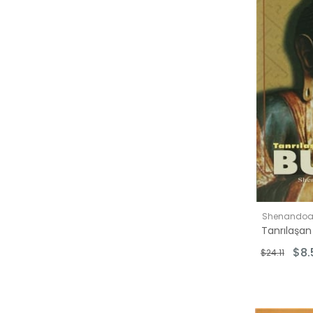
Shenandoa
Tanrılaşan
$8.
$24.11