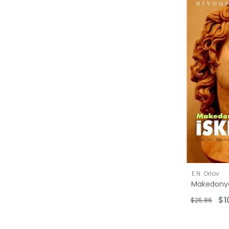
E.N. Orlov
Makedonya
$1
$25.86