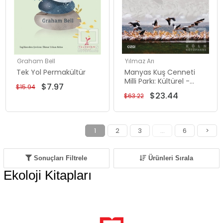
Graham Bell
Yılmaz Arı
Tek Yol Permakültür
Manyas Kuş Cenneti
Milli Parkı: Kültürel -
$7.97
$15.94
Tarihi ve Politik Ekoloji
$23.44
$63.22
1
2
3
...
6
>
Sonuçları Filtrele
Ürünleri Sırala
Ekoloji Kitapları