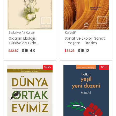
Sabriye Ak Kuran
Kolektif
Gıdanın Ekolojisi:
Sanat ve Ekoloji: Sanat
Türkiye'de Gıda
- Yaşam - Üretim
Sistemlerinin
$16.43
$16.12
$32.87
$32.23
Dönüşümü
%55
%50
İndirim
İndirim
%55İndirim
%50İndiri