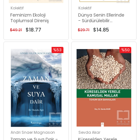
Kolektif
Kolektif
Feminizm Ekoloji
Dünya Senin Ellerinde
Toplumsal Direniş
- Sürdürülebilir
Geleceği Tasarlamak
$18.77
$14.85
$49.21
$29.71
%53
%50
İndirim
İndirim
%53İndirim
%50İndiri
Andri Snaer Magnason
Sevda Akar
Zaman ve Suya Dair -
Küreselden Yerele