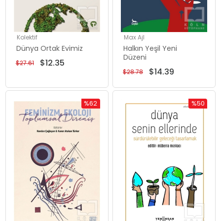
Kolektif
Max Ajl
Dünya Ortak Evimiz
Halkın Yeşil Yeni
Düzeni
$12.35
$27.61
$14.39
$28.78
%62
%50
İndirim
İndirim
%62İndirim
%50İndiri