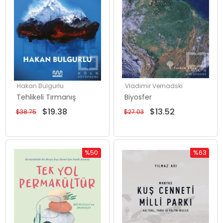
Hakan Bulgurlu
Vladimir Vernadski
Tehlikeli Tırmanış
Biyosfer
$19.38
$13.52
$38.75
$27.03
%50
%63
İndirim
İndirim
%50İndirim
%63İndiri