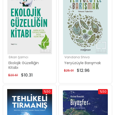
Erkan Şamcı
Vandana Shiva
Ekolojik Güzelliğin
Yeryüzüyle Barışmak
Kitabı
$12.96
$25.91
$10.31
$20.61
%50
%50
İndirim
İndirim
%50İndirim
%50İndiri