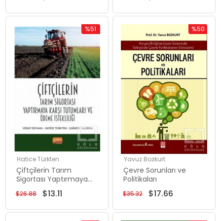
%51
%50
İndirim
İndirim
%51İndirim
%50İndiri
Hatice Türkten
Yavuz Bozkurt
Çiftçilerin Tarım
Çevre Sorunları ve
Sigortası Yaptırmaya
Politikaları
Karşı Tutumları ve
$13.11
$17.66
$26.88
$35.32
Ödeme İstekliliği