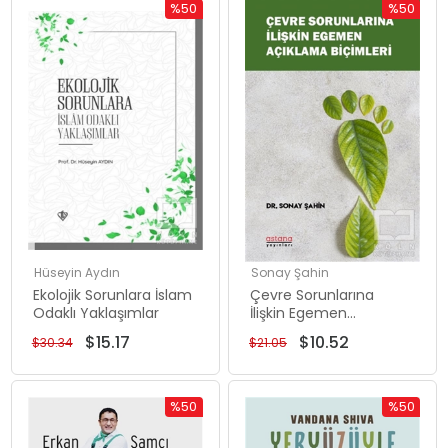
%50
%50
İndirim
İndirim
%50İndirim
%50İndiri
Hüseyin Aydın
Sonay Şahin
Ekolojik Sorunlara İslam
Çevre Sorunlarına
Odaklı Yaklaşımlar
İlişkin Egemen
Açıklama Biçimleri
$15.17
$10.52
$30.34
$21.05
%50
%50
İndirim
İndirim
%50İndirim
%50İndiri