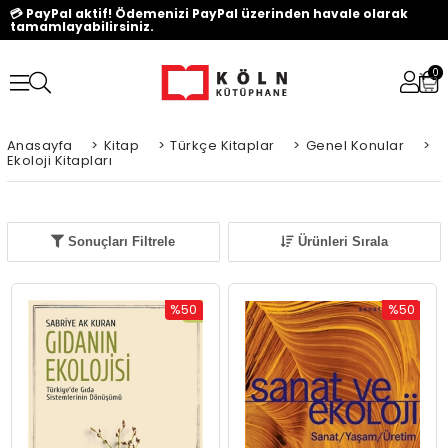
💳 PayPal aktif! Ödemenizi PayPal üzerinden havale olarak
tamamlayabilirsiniz.
0
Anasayfa
>
Kitap
>
Türkçe Kitaplar
>
Genel Konular
>
Ekoloji Kitapları
Sonuçları Filtrele
Ürünleri Sırala
%50
%50
İndirim
İndirim
%50İndirim
%50İndiri