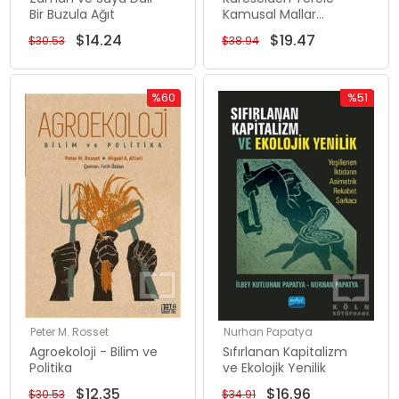
Bir Buzula Ağıt
Kamusal Mallar
Tohum Gen Bankaları
$14.24
$19.47
$30.53
$38.94
%60
%51
İndirim
İndirim
%60İndirim
%51İndiri
Peter M. Rosset
Nurhan Papatya
Agroekoloji - Bilim ve
Sıfırlanan Kapitalizm
Politika
ve Ekolojik Yenilik
$12.35
$16.96
$30.53
$34.91