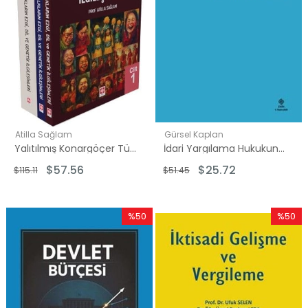
Atilla Sağlam
Gürsel Kaplan
Yalıtılmış Konargöçer Türk Dili Halkların Ezgi Dil ve Genetik İlgileşimleri Seti-3 Kitap Takım
İdari Yargılama Hukukuna Giriş
$57.56
$25.72
$115.11
$51.45
%50
%50
İndirim
İndirim
%50İndirim
%50İndi