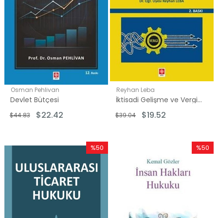
Osman Pehlivan
Reyhan Leba
Devlet Bütçesi
İktisadi Gelişme ve Vergileme
$22.42
$19.52
$44.83
$39.04
%50
%50
İndirim
İndirim
%50İndirim
%50İndi