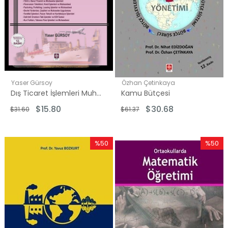
Yaser Gürsoy
Özhan Çetinkaya
Dış Ticaret İşlemleri Muhasebesi
Kamu Bütçesi
$15.80
$30.68
$31.60
$61.37
%50
%50
İndirim
İndirim
%50İndirim
%50İndi