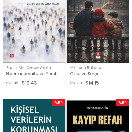
Fazilet Ahu Özmen Akalın
Mihriban Ballandı
Hipermodernite ve Yorulan Benlik - Yorulmanın Normalleştiği Bir Çağ
Ökse ve Serçe
$10.43
$14.15
$20.85
$28.30
%50
%50
İndirim
İndirim
%50İndirim
%50İndi