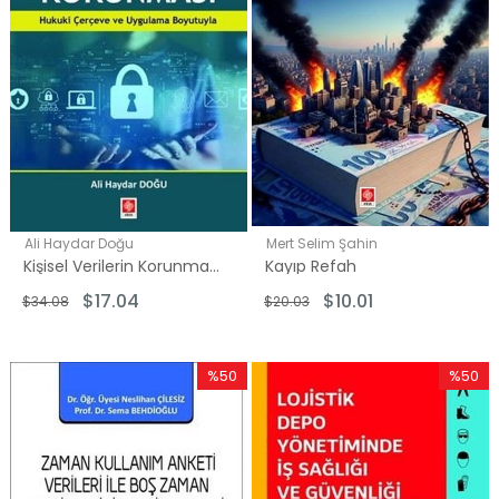
Ali Haydar Doğu
Mert Selim Şahin
Kişisel Verilerin Korunması - Hukuki Çerçeve ve Uygulama Boyutuyla
Kayıp Refah
$17.04
$10.01
$34.08
$20.03
%50
%50
İndirim
İndirim
%50İndirim
%50İndi