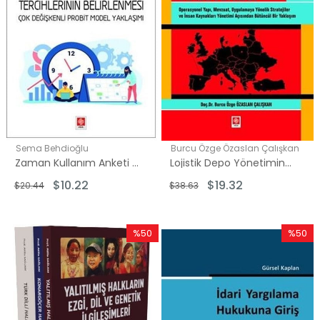
Sema Behdioğlu
Burcu Özge Özaslan Çalışkan
Zaman Kullanım Anketi Verileri İle Boş Zaman Tercihlerinin Belirlenmesi - Çok Değişkenli Probit Mode
Lojistik Depo Yönetiminde İş Sağlığı ve Güvenliği
$10.22
$19.32
$20.44
$38.63
%50
%50
İndirim
İndirim
%50İndirim
%50İndi