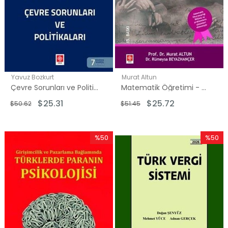
Yavuz Bozkurt
Murat Altun
Çevre Sorunları ve Politikaları
Matematik Öğretimi - Ortaokullarda
$25.31
$25.72
$50.62
$51.45
%50
%50
İndirim
İndirim
%50İndirim
%50İndi