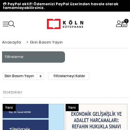
💳 PayPal aktif! Ödemenizi PayPal üzerinden havale olarak
tamamlayabilirsiniz.
0
Anasayfa
>
Ekin Basım Yayın
Filtreleme
Ekin Basım Yayın
Filtrelemeyi Kaldır
Stoktakiler
Yeni
Yeni
Ürün
Ürün