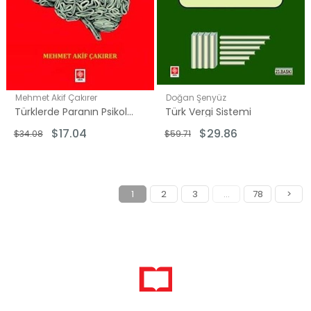
Mehmet Akif Çakırer
Doğan Şenyüz
Türklerde Paranın Psikolojisi - Girişimcilik ve Pazarlama Bağlamında
Türk Vergi Sistemi
$17.04
$29.86
$34.08
$59.71
1
2
3
...
78
>