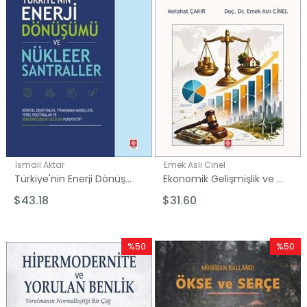
İsmail Aktar
Emek Aslı Cinel
Türkiye'nin Enerji Dönüşümü ve Nükleer Santraller
Ekonomik Gelişmişlik ve Adalet Harcamaları: Refahın Hukukla Sınavı
$43.18
$31.60
%50
%50
İndirim
İndirim
%50İndirim
%50İndi