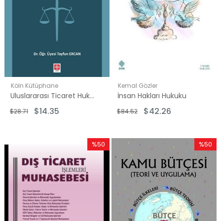
Köln Kütüphane
Kemal Gözler
Uluslararası Ticaret Hukuku
İnsan Hakları Hukuku
$14.35
$42.26
$28.71
$84.52
%50
%50
İndirim
İndirim
%50İndirim
%50İndi