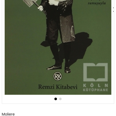
‹
›
Moliere