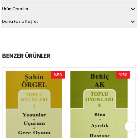
Ürün Önerileri
Daha Fazla Keşfet
BENZER ÜRÜNLER
%50
%50
İndirim
İndirim
%50İndirim
%50İndirim