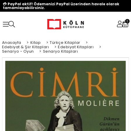
💳 PayPal aktif! Ödemenizi PayPal üzerinden havale olarak
tamamlayabilirsiniz.
0
Anasayfa
>
Kitap
>
Türkçe Kitaplar
>
Edebiyat & Şiir Kitapları
>
Edebiyat Kitapları
>
Senaryo - Oyun
>
Senaryo Kitapları