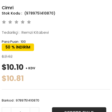
Cimri
(9789751410870)
Tedarikçi
:
Remzi Kitabevi
Para Puan
:
100
50
%
İNDIRIM
$21.62
$10.10
+ KDV
$10.81
Barkod
:
9789751410870