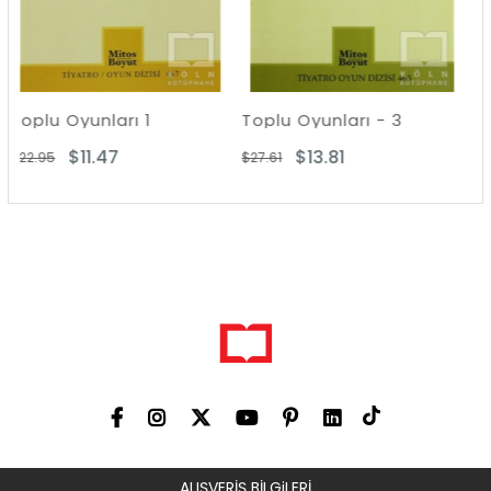
rı 1
Toplu Oyunları - 3
7
$13.81
$11.47
$27.61
$22.95
ALIŞVERİŞ BİLGiLERİ