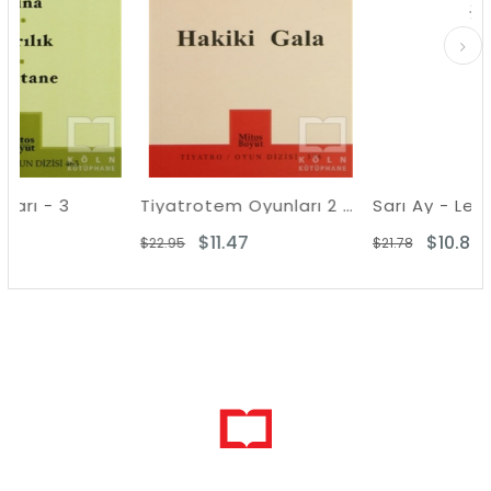
Tiyatrotem Oyunları 2 - Hakiki Gala
$11.47
$10.89
$22.95
$21.78