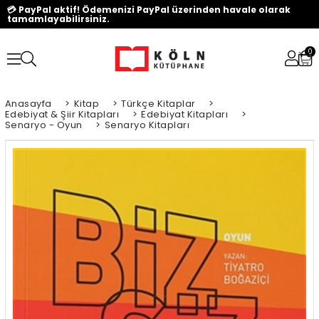
💳 PayPal aktif! Ödemenizi PayPal üzerinden havale olarak
tamamlayabilirsiniz.
0
Anasayfa
>
Kitap
>
Türkçe Kitaplar
>
Edebiyat & Şiir Kitapları
>
Edebiyat Kitapları
>
Senaryo - Oyun
>
Senaryo Kitapları