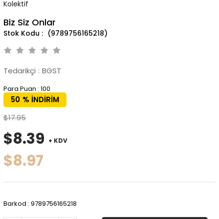
Kolektif
Biz Siz Onlar
(9789756165218)
Tedarikçi
:
BGST
Para Puan
:
100
50
%
İNDIRIM
$17.95
$8.39
+ KDV
$8.97
Barkod
:
9789756165218