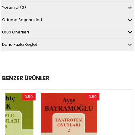
Yorumlar
(0)
Ödeme Seçenekleri
Ürün Önerileri
Daha Fazla Keşfet
BENZER ÜRÜNLER
%50
%50
%5
İndirim
İndirim
İndi
%50İndirim
%50İndirim
%50İ