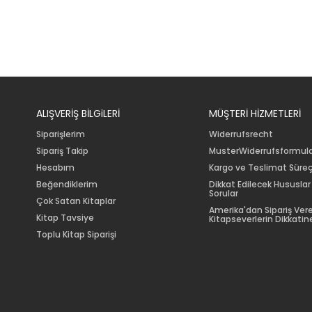
ALIŞVERİŞ BİLGiLERİ
MÜŞTERİ HİZMETLERİ
Siparişlerim
Widerrufsrecht
Sipariş Takip
MusterWiderrufsformul
Hesabım
Kargo ve Teslimat Süreç
Beğendiklerim
Dikkat Edilecek Hususlar
Sorular
Çok Satan Kitaplar
Amerika'dan Sipariş Ver
Kitap Tavsiye
Kitapseverlerin Dikkatine
Toplu Kitap Siparişi