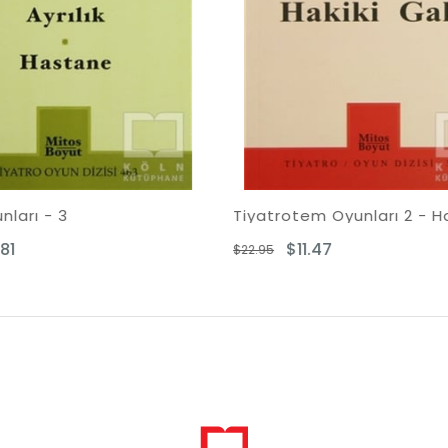
Tiyatrotem Oyunları 2 - Hakiki Gala
Sarı Ay - Leila 
$11.47
$10.89
$22.95
$21.78