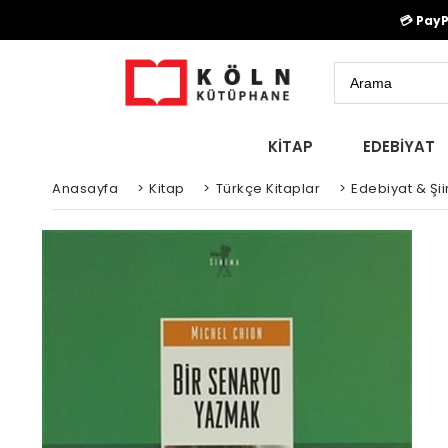
💳 Pay
KİTAP
EDEBİYAT
Anasayfa
>
Kitap
>
Türkçe Kitaplar
>
Edebiyat & Şiir