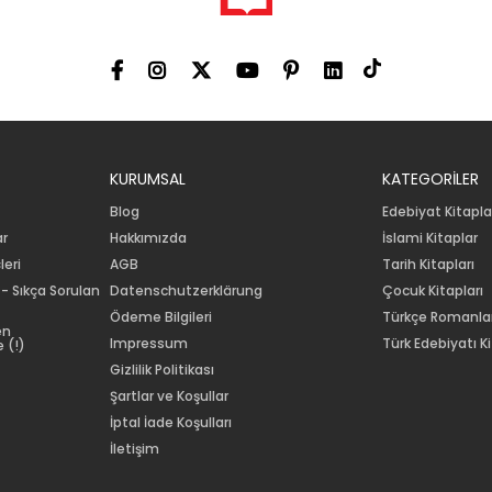
KURUMSAL
KATEGORİLER
Blog
Edebiyat Kitapla
ar
Hakkımızda
İslami Kitaplar
leri
AGB
Tarih Kitapları
 - Sıkça Sorulan
Datenschutzerklärung
Çocuk Kitapları
Ödeme Bilgileri
Türkçe Romanla
en
Impressum
Türk Edebiyatı Ki
 (!)
Gizlilik Politikası
Şartlar ve Koşullar
İptal İade Koşulları
İletişim