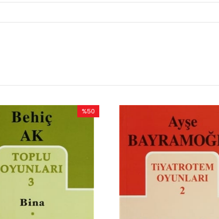
%50
İndirim
im
%50İndirim