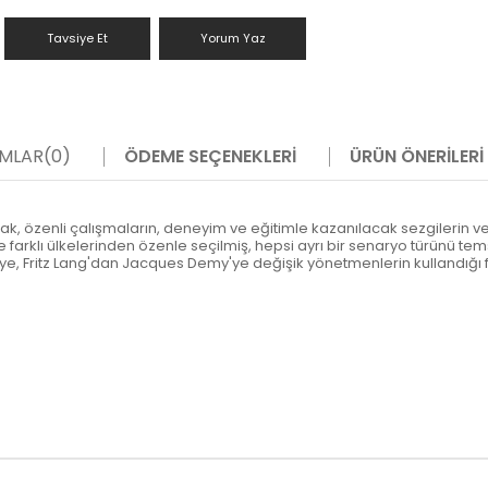
Tavsiye Et
Yorum Yaz
MLAR
(0)
ÖDEME SEÇENEKLERI
ÜRÜN ÖNERILERI
mak, özenli çalışmaların, deneyim ve eğitimle kazanılacak sezgilerin
farklı ülkelerinden özenle seçilmiş, hepsi ayrı bir senaryo türünü te
, Fritz Lang'dan Jacques Demy'ye değişik yönetmenlerin kullandığı form