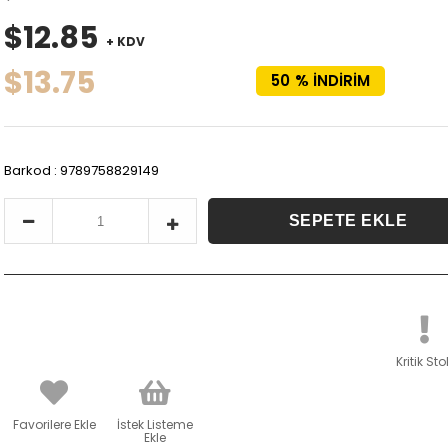
$12.85
+ KDV
$13.75
50
%
İNDIRIM
Barkod
:
9789758829149
Kritik Sto
Favorilere Ekle
İstek Listeme
Ekle