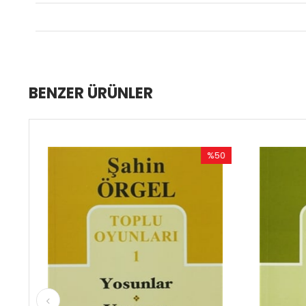
BENZER ÜRÜNLER
%50
%50
İndirim
İndirim
%50İndirim
%50İndir