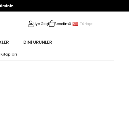
rsiniz.
Türkçe
Üye Girişi
Sepetim
0
KLER
DİNİ ÜRÜNLER
Kitapları