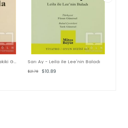
ile Lee'nin Baladı
Oyun Sonu
$10.89
$21.78