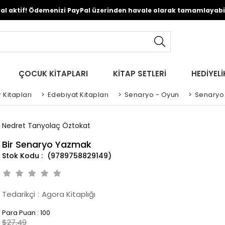
Pal aktif! Ödemenizi PayPal üzerinden havale olarak tamamlayabili
ÇOCUK KİTAPLARI
KİTAP SETLERİ
HEDİYELİ
 Kitapları
>
Edebiyat Kitapları
>
Senaryo - Oyun
>
Senaryo 
Nedret Tanyolaç Öztokat
Bir Senaryo Yazmak
(9789758829149)
Tedarikçi
:
Agora Kitaplığı
Para Puan
:
100
$27.49