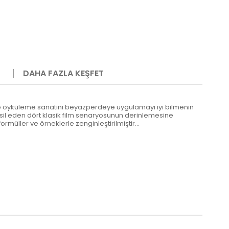
DAHA FAZLA KEŞFET
 ve öyküleme sanatını beyazperdeye uygulamayı iyi bilmenin
msil eden dört klasik film senaryosunun derinlemesine
üller ve örneklerle zenginleştirilmiştir...