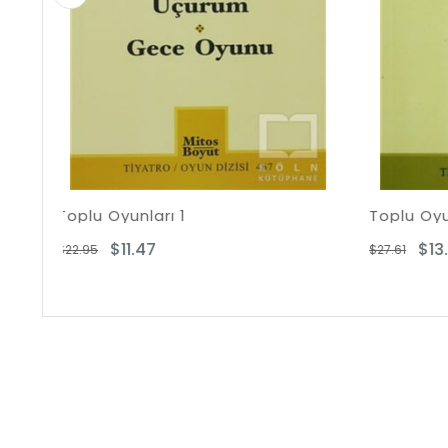
Toplu Oyunları - 3
$13.81
$27.61