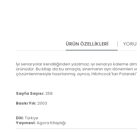
ÜRÜN ÖZELLIKLERI
YORU
İyi senaryolar kendiliğinden yazılmaz; iyi senaryo kaleme al
ürünüdür. Bu kitap da bu amaçla, sinemanın ayrı dönemleri ve 
çözümlenmesiyle hazırlanmış; ayrıca, Hitchcock'tan Polanski'ye
Sayfa Sayısı:
258
Baskı Yılı:
2003
Dili:
Türkçe
Yayınevi:
Agora Kitaplığı