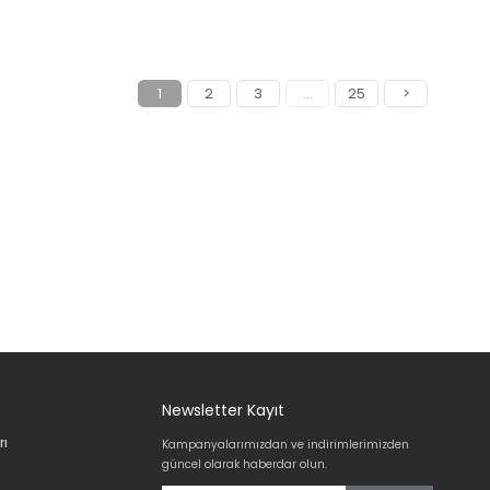
1
2
3
...
25
>
Newsletter Kayıt
rı
Kampanyalarımızdan ve indirimlerimizden
güncel olarak haberdar olun.