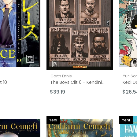
Garth Ennis
Yuri S
t 10
The Boys Cilt 6 - Kendini Koruyan Toplum
$39.19
$26.5
Yeni
Yeni
Ürün
Ürün