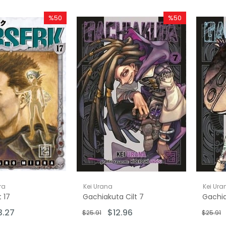
%50
%50
İndirim
İndirim
%50İndirim
%50İndirim
ra
Kei Urana
Kei Ura
t 17
Gachiakuta Cilt 7
Gachia
3.27
$12.96
$25.91
$25.91