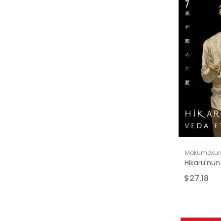
Ürün
$50.00 üzer
Mokumokur
$27.18