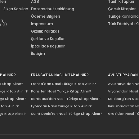
leri
AGB
Tarih Kitapları
 - Sıkça Sorulan
Datenschutzerklärung
Çocuk Kitapları
Ödeme Bilgileri
Türkçe Romanla
en
Impressum
Türk Edebiyatı Ki
 (!)
Gizlilik Politikası
Şartlar ve Koşullar
İptal İade Koşulları
İletişim
P ALINIR?
FRANSA'DAN NASIL KİTAP ALINIR?
AVUSTURYA'DAN N
 Kitap Alınır?
Fransa'dan Nasıl Türkçe Kitap Alınır?
Avusturya'dan Nas
çe Kitap Alınır?
Paris'ten Nasıl Türkçe Kitap Alınır?
Viyana'dan Nasıl 
e Kitap Alınır?
Bordeaux'dan Nasıl Türkçe Kitap Alınır?
Salzburg'tan Nası
itap Alınır?
Lyon'dan Nasıl Türkçe Kitap Alınır?
Innusbruck'tan Na
e Kitap Alınır?
Saint Denis'ten Nasıl Türkçe Kitap Alınır?
Graz'dan Nasıl Tü