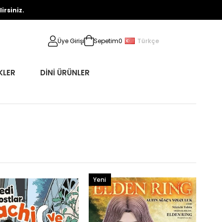
rsiniz.
Türkçe
Üye Girişi
Sepetim
0
KLER
DİNİ ÜRÜNLER
Yeni
Ürün