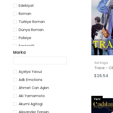
Edebiyat
Roman
Türkiye Roman
Dünya Roman
Polisiye
Fantastik
Marka
Korku/Gerilim
Türk Romani
Kei Koga
Trace - Cil
Korku Kitapları & Gerilim Kitapları
Açelya Yavuz
$26.54
Öne Çıkanlar
Adk Emotions
Aksiyon & Romantik
Ahmet Can Aşkın
Aki Yamamoto
Yeni
Akumi Agitogi
Ürün
Alexander Darwin