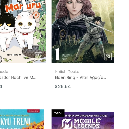
onoda
Nikiichi Tobita
Kedi Dostlar Hachi ve Maruru 1
Elden Ring - Altın Ağaç'a Yolculuk 1
4
$26.54
Yeni
Ürün