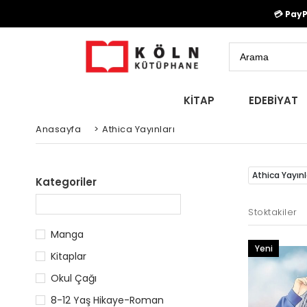
💳 Pay
KİTAP
EDEBİYAT
Anasayfa
>
Athica Yayınları
Athica Yayınl
Kategoriler
Stoktakiler
Manga
Yeni
Kitaplar
Ürün
Okul Çağı
8-12 Yaş Hikaye-Roman