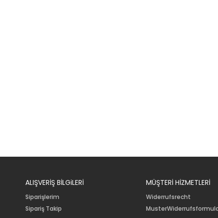
ALIŞVERİŞ BİLGiLERİ
MÜŞTERİ HİZMETLERİ
Siparişlerim
Widerrufsrecht
Sipariş Takip
MusterWiderrufsformul