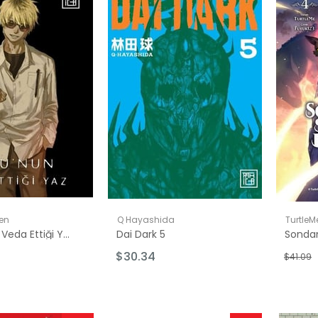
Ürün
inde
en
Q Hayashida
TurtleM
Hikaru'nun Veda Ettiği Yaz Cilt 7
Dai Dark 5
$30.34
$41.09