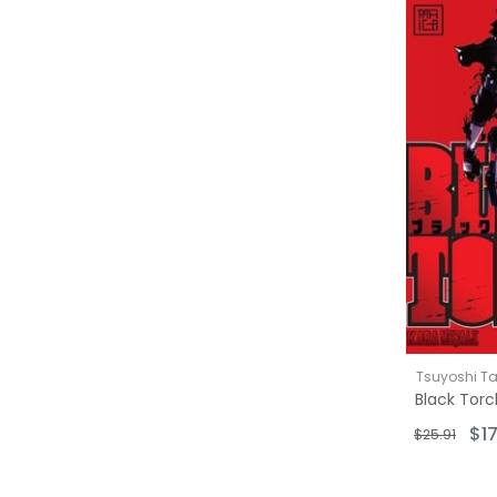
Tsuyoshi Ta
$17
$25.91