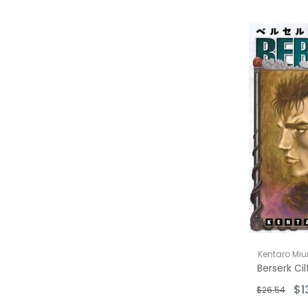
Kentaro Miu
Berserk Cil
$1
$26.54