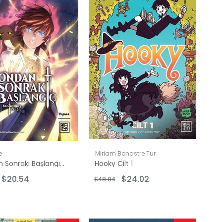
İndirim
İndirim
%50İndirim
%50İndirim
e
Miriam Bonastre Tur
Sondan Sonraki Başlangıç Cilt - 4
Hooky Cilt 1
$20.54
$24.02
$48.04