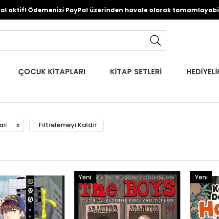
Pal aktif! Ödemenizi PayPal üzerinden havale olarak tamamlayabili
ÇOCUK KİTAPLARI
KİTAP SETLERİ
HEDİYELİ
Filtrelemeyi Kaldır
arı
Yeni
Yeni
Ürün
Ürün