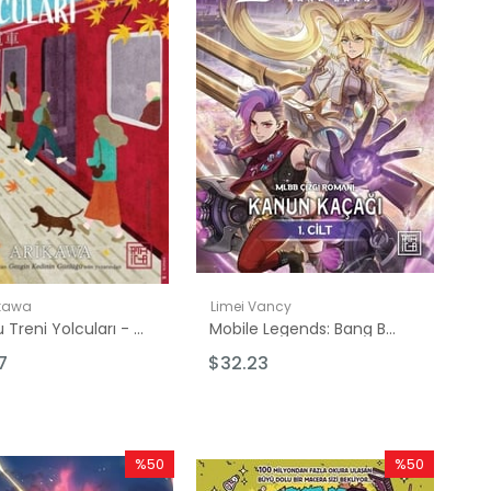
ikawa
Limei Vancy
Hankyu Treni Yolcuları - İyi Hisset Serisi
Mobile Legends: Bang Bang - Kanun Kaçağı 1. Cilt
7
$32.23
%50
%50