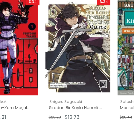
%34
%34
İndirim
İndirim
%34İndirim
%34İndirim
kaki
Shigeru Sagazaki
Satosh
Black Torch-Kara Meşale Cilt 1
Sıradan Bir Köylü Hünerli Bir Kılıç Ustası Oluyor Cilt 6
.21
$16.73
$25.28
$28.44