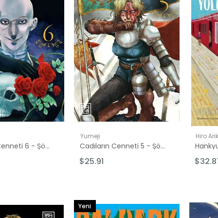
Yumeji
Hiro Ar
Cadıların Cenneti 6 - Şömizli
Cadıların Cenneti 5 - Şömizli
00
$25.91
$32.8
00
.00
5.00
Yeni
0.00