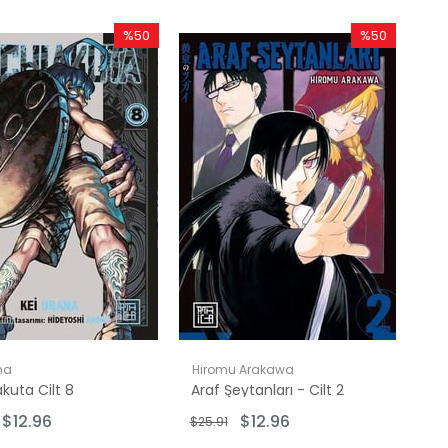
%50
%50
İndirim
İndirim
%50İndirim
%50İndirim
na
Hiromu Arakawa
kuta Cilt 8
Araf Şeytanları - Cilt 2
$12.96
$12.96
$25.91