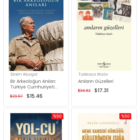
%48İndirim
%50İndiri
Ekrem Akurgal
Türkkaya Ataöv
Bir Arkeoloğun Anıları:
Anıların Güzelleri
Türkiye Cumhuriyeti
$17.31
$34.62
Kültür Tarihinden
$15.46
$29.57
Birkaç Yaprak
%50
%50
İndirim
İndirim
%50İndirim
%50İndiri