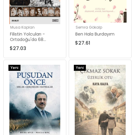
Musa Kaplan
Semra Gökalp
Filistin Yolcuları -
Ben Hala Burdayım
Ortadoğu'da 68
$27.61
Gençliğinin Ayak İzleri
$27.03
Yeni
Yeni
Ürün
Ürün