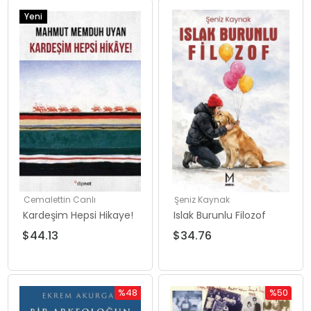
Yeni
Ürün
Cemalettin Canlı
Şeniz Kaynak
Kardeşim Hepsi Hikaye!
Islak Burunlu Filozof
$44.13
$34.76
%48
%50
İndirim
İndirim