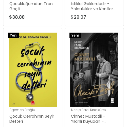
Çocukluğumdan Tren
İstiklal Göklerdedir -
Geçti
Yolculuklar ve Kentler
4
$38.88
$29.07
Yeni
Yeni
Ürün
Ürün
Egemen Eroğlu
Necip Fazıl Kısakürek
Çocuk Cerrahının Seyir
Cinnet Mustatili -
Defteri
Yılanlı Kuyudan -
Büyük Doğu Kitaplığı