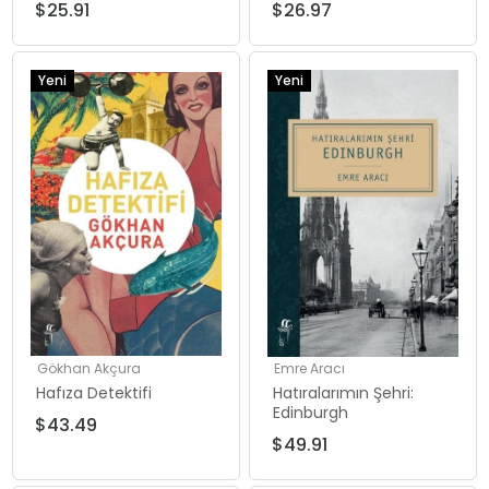
$25.91
$26.97
Yeni
Yeni
Ürün
Ürün
Gökhan Akçura
Emre Aracı
Hafıza Detektifi
Hatıralarımın Şehri:
Edinburgh
$43.49
$49.91