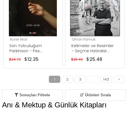
Aysel Akar
Orhan Pamuk
Son Yolculuğum
Kelimeler ve Resimler
Parkinson - Pes
- Seçme Hatıralar
Etmeyen Kadın
Yazılar ve Bir Hikaye
$12.35
$25.48
$24.70
$35.43
1
2
3
...
143
>
Sonuçları Filtrele
Ürünleri Sırala
Anı & Mektup & Günlük Kitapları