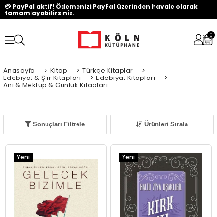
💳 PayPal aktif! Ödemenizi PayPal üzerinden havale olarak
tamamlayabilirsiniz.
0
Anasayfa
>
Kitap
>
Türkçe Kitaplar
>
Edebiyat & Şiir Kitapları
>
Edebiyat Kitapları
>
Anı & Mektup & Günlük Kitapları
Sonuçları Filtrele
Ürünleri Sırala
Yeni
Yeni
Ürün
Ürün