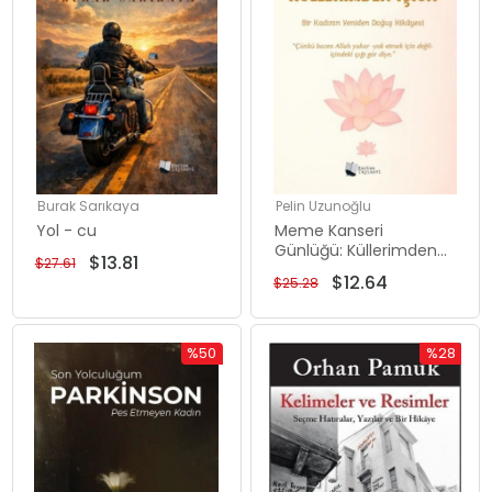
Burak Sarıkaya
Pelin Uzunoğlu
Yol - cu
Meme Kanseri
Günlüğü: Küllerimden
$13.81
$27.61
Işığa
$12.64
$25.28
%50
%28
İndirim
İndirim
%50İndirim
%28İndiri