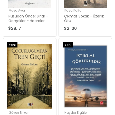
Musa Avcı
Kaya Kalfa
Pusudan Önce: Sırlar -
Çıkmaz Sokak - Üzerlik
Gerçekler - Hatıralar
Otu
$29.17
$21.00
Yeni
Yeni
Ürün
Ürün
Güven Birkan
Haydar Ergülen