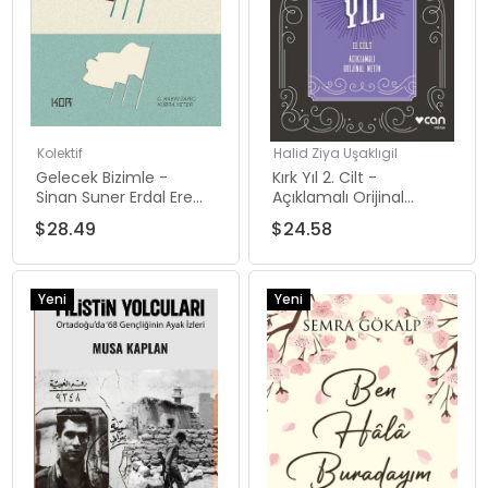
Kolektif
Halid Ziya Uşaklıgil
Gelecek Bizimle -
Kırk Yıl 2. Cilt -
Sinan Suner Erdal Eren
Açıklamalı Orijinal
Ercan Koca
Metin
$28.49
$24.58
Yeni
Yeni
Ürün
Ürün