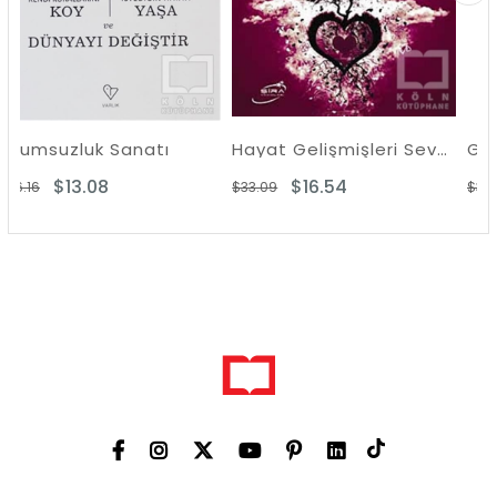
Sanatı
Hayat Gelişmişleri Sever
$16.54
$16.93
$33.09
$33.86