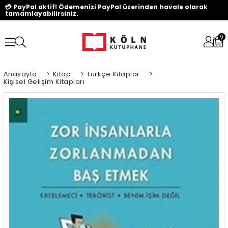
💳 PayPal aktif! Ödemenizi PayPal üzerinden havale olarak
tamamlayabilirsiniz.
0
Anasayfa
>
Kitap
>
Türkçe Kitaplar
>
Kişisel Gelişim Kitapları