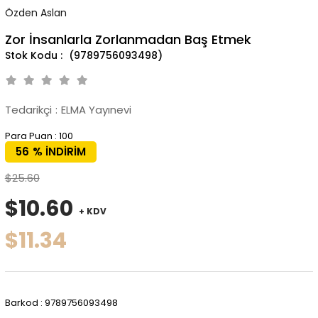
Özden Aslan
Zor İnsanlarla Zorlanmadan Baş Etmek
(9789756093498)
Tedarikçi
:
ELMA Yayınevi
Para Puan
:
100
56
%
İNDIRIM
$25.60
$10.60
+ KDV
$11.34
Barkod
:
9789756093498