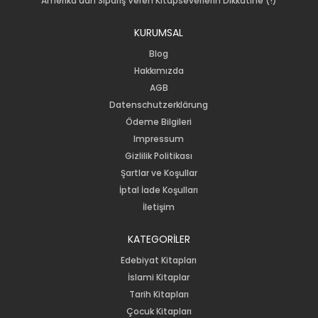
Amerika'dan Sipariş Veren Kitapseverlerin Dikkatine (!)
KURUMSAL
Blog
Hakkımızda
AGB
Datenschutzerklärung
Ödeme Bilgileri
Impressum
Gizlilik Politikası
Şartlar ve Koşullar
İptal İade Koşulları
İletişim
KATEGORİLER
Edebiyat Kitapları
İslami Kitaplar
Tarih Kitapları
Çocuk Kitapları