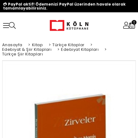
💳 PayPal aktif! Ödemenizi PayPal üzerinden havale olarak
tamamlayabilirsiniz.
0
Anasayfa
>
Kitap
>
Türkçe Kitaplar
>
Edebiyat & Şiir Kitapları
>
Edebiyat Kitapları
>
Türkçe Şiir Kitapları