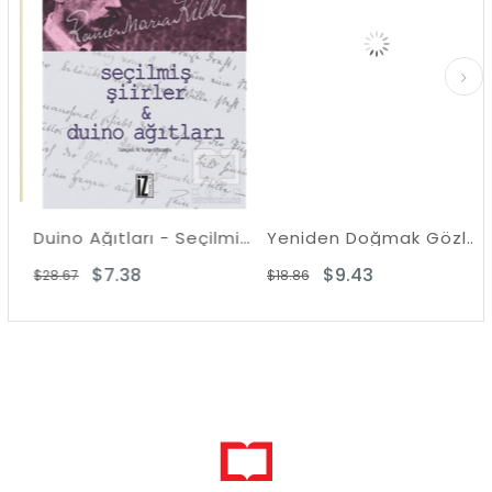
Duino Ağıtları - Seçilmiş Şiirler
Yeniden Doğmak Gözlerinde
$7.38
$9.43
$28.67
$18.86