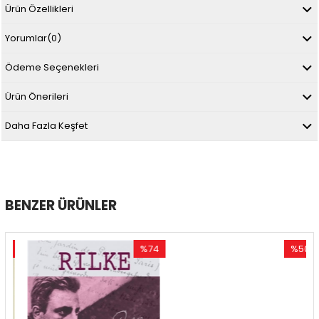
Ürün Özellikleri
Yorumlar
(0)
Ödeme Seçenekleri
Ürün Önerileri
Daha Fazla Keşfet
BENZER ÜRÜNLER
0
%74
%50
im
İndirim
İndirim
dirim
%74İndirim
%50İndir