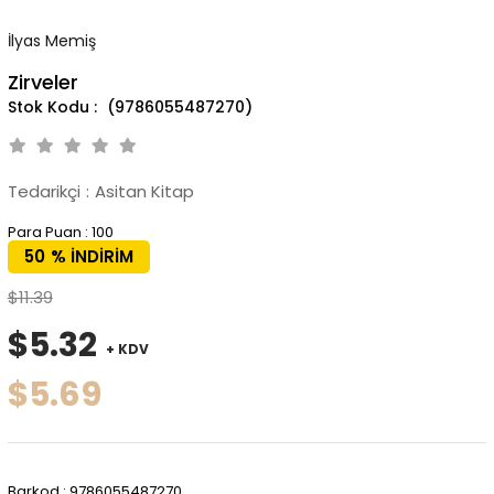
İlyas Memiş
Zirveler
(9786055487270)
Tedarikçi
:
Asitan Kitap
Para Puan
:
100
50
%
İNDIRIM
$11.39
$5.32
+ KDV
$5.69
Barkod
:
9786055487270