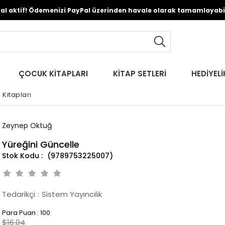
Pal aktif! Ödemenizi PayPal üzerinden havale olarak tamamlayabili
ÇOCUK KİTAPLARI
KİTAP SETLERİ
HEDİYELİ
 Kitapları
Zeynep Oktuğ
Yüreğini Güncelle
(9789753225007)
Tedarikçi
:
Sistem Yayıncılık
Para Puan
:
100
$16.04