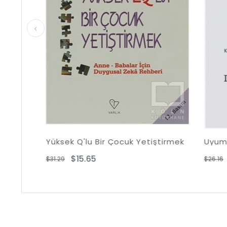
Yüksek Q'lu Bir Çocuk Yetiştirmek
Uyumsuzluk 
$15.65
$13.08
$31.29
$26.16