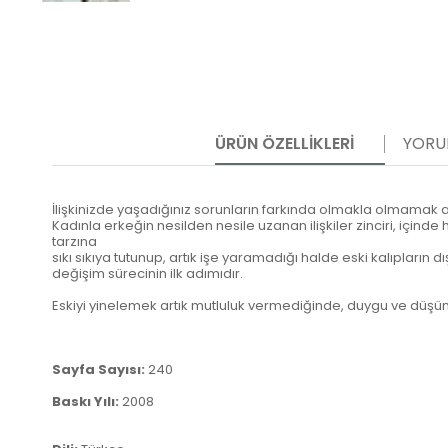
ÜRÜN ÖZELLIKLERI
YORU
İlişkinizde yaşadığınız sorunların farkında olmakla olmamak 
Kadınla erkeğin nesilden nesile uzanan ilişkiler zinciri, içind
tarzına
sıkı sıkıya tutunup, artık işe yaramadığı halde eski kalıpları
değişim sürecinin ilk adımıdır.
Eskiyi yinelemek artık mutluluk vermediğinde, duygu ve düşü
Sayfa Sayısı:
240
Baskı Yılı:
2008