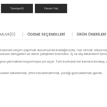
Tavsiye Et
Yorum Yaz
MLAR
(0)
ÖDEME SEÇENEKLERI
ÜRÜN ÖNERILERI
arasında seçim yapmak durumunda kaldığınızda, ‘var olmak’ istiyorsan
e hassas dengeleri ve derin çelişkileri barındırır. İç ve dış etkenlerin
n dışına çıkmaktan kaçınmaya yol açar. Tüm korkuları bir kenara bırakı
nceleri silkelemek, zihni havalandırmak, yüreği güncellemek gerek…