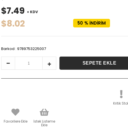
$7.49
+ KDV
$8.02
50
%
İNDIRIM
Barkod
:
9789753225007
Kritik Sto
Favorilere Ekle
İstek Listeme
Ekle