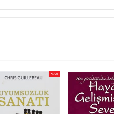
%50
İndirim
%50İndirim