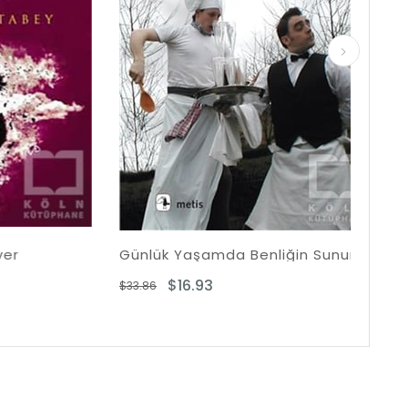
Günlük Yaşamda Benliğin Sunumu
$16.93
$
$33.86
$32.23