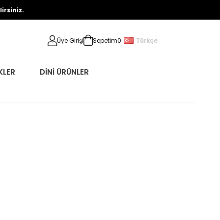
rsiniz.
Türkçe
Üye Girişi
Sepetim
0
KLER
DİNİ ÜRÜNLER