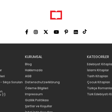
KURUMSAL
KATEGORİLER
Blog
Edebiyat Kitapla
ar
Hakkımızda
İslami Kitaplar
leri
AGB
Tarih Kitapları
 - Sıkça Sorulan
Datenschutzerklärung
Çocuk Kitapları
Ödeme Bilgileri
Türkçe Romanla
en
Impressum
Türk Edebiyatı Ki
 (!)
Gizlilik Politikası
Şartlar ve Koşullar