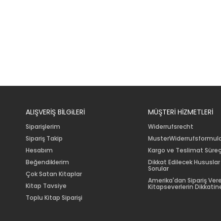
ALIŞVERİŞ BİLGiLERİ
MÜŞTERİ HİZMETLERİ
Siparişlerim
Widerrufsrecht
Sipariş Takip
MusterWiderrufsformul
Hesabım
Kargo ve Teslimat Süreç
Beğendiklerim
Dikkat Edilecek Hususlar
Sorular
Çok Satan Kitaplar
Amerika'dan Sipariş Ver
Kitap Tavsiye
Kitapseverlerin Dikkatine
Toplu Kitap Siparişi