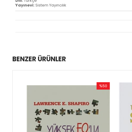
Dili:
Türkçe
Yayınevi:
Sistem Yayıncılık
BENZER ÜRÜNLER
%50
m
İndirim
dirim
%50İndirim