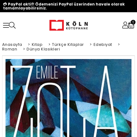
💳 PayPal aktif! Ödemenizi PayPal üzerinden havale olarak
tamamlayabilirsiniz.
0
Anasayfa
>
Kitap
>
Türkçe Kitaplar
>
Edebiyat
>
Roman
>
Dünya Klasikleri