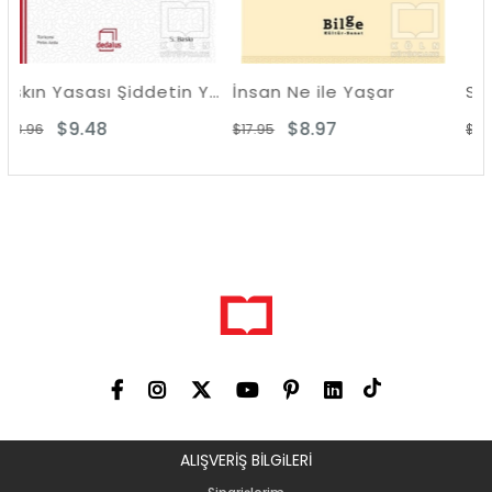
Aşkın Yasası Şiddetin Yasası
İnsan Ne ile Yaşar
Seçilen
$8.97
$19.38
$17.95
$38.75
ALIŞVERİŞ BİLGiLERİ