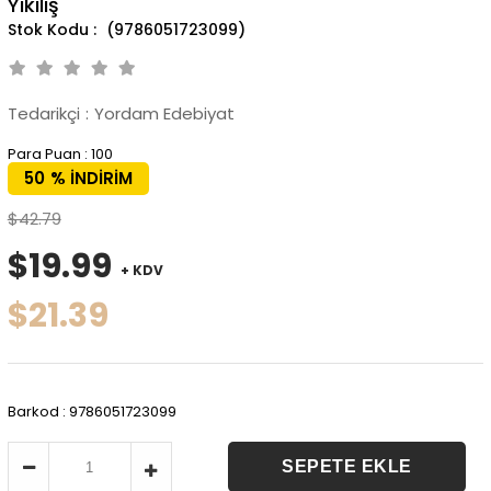
Yıkılış
(9786051723099)
Tedarikçi
:
Yordam Edebiyat
Para Puan
:
100
50
%
İNDIRIM
$42.79
$19.99
+ KDV
$21.39
Barkod
:
9786051723099