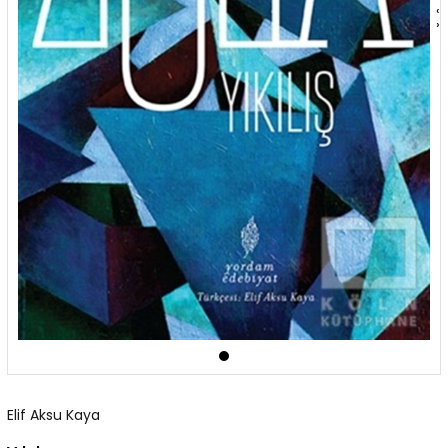
‹
›
Elif Aksu Kaya