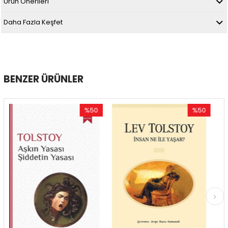
Ürün Önerileri
Daha Fazla Keşfet
BENZER ÜRÜNLER
%50
%50
İndirim
İndirim
%50İndirim
%50İndirim