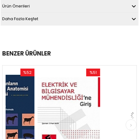
Ürün Önerileri
Daha Fazla Keşfet
BENZER ÜRÜNLER
%52
%51
%
İndirim
İndirim
İnd
%52İndirim
%51İndirim
%51