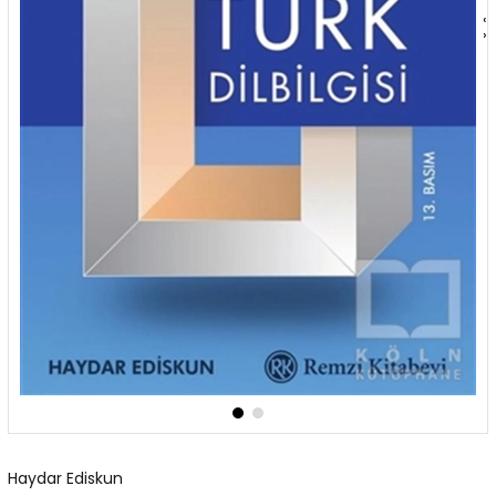
‹
›
Haydar Ediskun