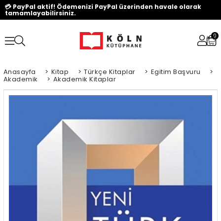
💳 PayPal aktif! Ödemenizi PayPal üzerinden havale olarak
tamamlayabilirsiniz.
0
Anasayfa
>
Kitap
>
Türkçe Kitaplar
>
Egitim Başvuru
>
Akademik
>
Akademik Kitaplar