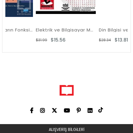
Evcil Hayvanların Fonksiyonel Anatomisi ve Fizyolojisi
Elektrik ve Bilgisayar Mühendisliği'ne Giriş
$15.56
$13.81
$31.99
$28.34
ALIŞVERİŞ BİLGiLERİ