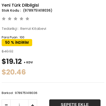
Yeni Türk Dilbilgisi
(9789751418036)
Tedarikçi
:
Remzi Kitabevi
Para Puan
:
100
50
%
İNDIRIM
$40.92
$19.12
+ KDV
$20.46
Barkod
:
9789751418036