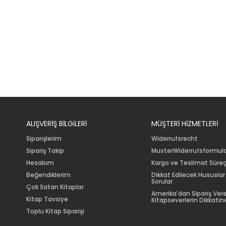
ALIŞVERİŞ BİLGiLERİ
MÜŞTERİ HİZMETLERİ
Siparişlerim
Widerrufsrecht
Sipariş Takip
MusterWiderrufsformul
Hesabım
Kargo ve Teslimat Süreç
Beğendiklerim
Dikkat Edilecek Hususlar
Sorular
Çok Satan Kitaplar
Amerika'dan Sipariş Ver
Kitap Tavsiye
Kitapseverlerin Dikkatine
Toplu Kitap Siparişi