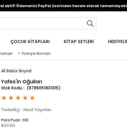
Pal aktif! Ödemenizi PayPal üzerinden havale olarak tamamlayabili
ÇOCUK KİTAPLARI
KİTAP SETLERİ
HEDİYELİ
Roman
>
Türkiye Roman
Ali Babür Boysal
Yafes'in Oğulları
(9786051831015)
Tedarikçi
:
Nesil Yayınları
Para Puan
:
100
$27.03