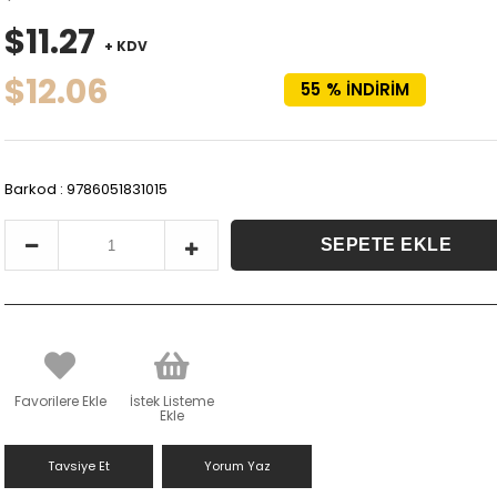
$11.27
+ KDV
$12.06
55
%
İNDIRIM
Barkod
:
9786051831015
Favorilere Ekle
İstek Listeme
Ekle
Tavsiye Et
Yorum Yaz