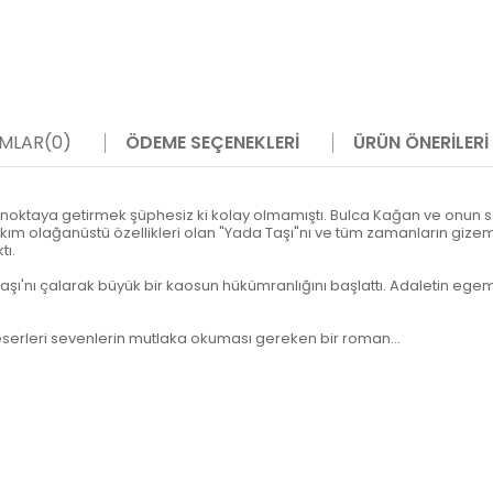
MLAR
(0)
ÖDEME SEÇENEKLERI
ÜRÜN ÖNERILERI
 bir noktaya getirmek şüphesiz ki kolay olmamıştı. Bulca Kağan ve onu
m olağanüstü özellikleri olan "Yada Taşı"nı ve tüm zamanların gizemli a
ı.
aşı'nı çalarak büyük bir kaosun hükümranlığını başlattı. Adaletin egem
i eserleri sevenlerin mutlaka okuması gereken bir roman...