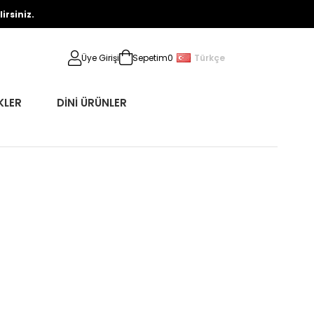
rsiniz.
Türkçe
Üye Girişi
Sepetim
0
KLER
DİNİ ÜRÜNLER