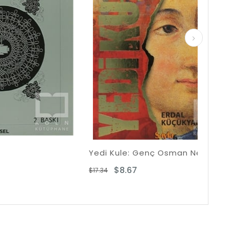
Yedi Kule: Genç Osman Neden Öldürüldü?
Osm
$8.67
$17.34
$31.5