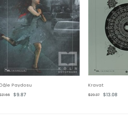
ydosu
Kravat
.87
$13.08
$29.37