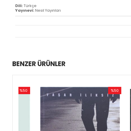
Dili:
Türkçe
Yayınevi:
Nesil Yayınları
BENZER ÜRÜNLER
%50
%50
ndirim
İndirim
50İndirim
%50İndirim