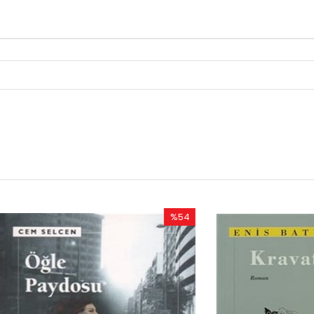
%54
İndirim
%54İndirim