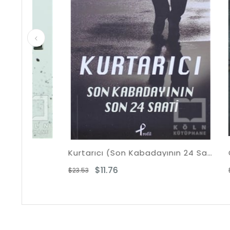
Kurtarıcı (Son Kabadayının 24 Saati)
Öğle Pa
$11.76
$9
$23.53
$21.66