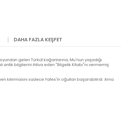
DAHA FAZLA KEŞFET
n soyundan gelen Türküt kağanlarına, Mu'nun yaşadığı
ntik bilgilerini ihtiva eden "Bilgelik Kitabı"nı vermemiş
en kılınmasını sadece Yafes'in oğulları başarabilirdi. Ama