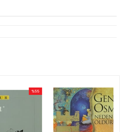
%55
%50
İndirim
İndirim
%55İndirim
%50İndirim