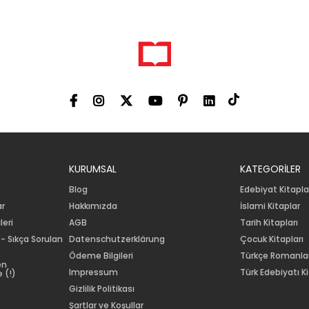
KURUMSAL
KATEGORİLER
Blog
Edebiyat Kitapla
ar
Hakkımızda
İslami Kitaplar
leri
AGB
Tarih Kitapları
 - Sıkça Sorulan
Datenschutzerklärung
Çocuk Kitapları
Ödeme Bilgileri
Türkçe Romanla
en
Impressum
Türk Edebiyatı Ki
 (!)
Gizlilik Politikası
Şartlar ve Koşullar