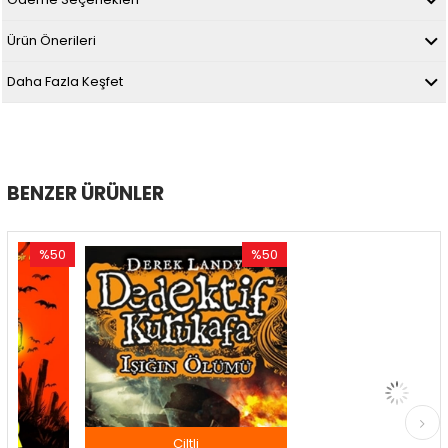
Ürün Önerileri
Daha Fazla Keşfet
BENZER ÜRÜNLER
%50
%50
%5
ndirim
İndirim
İndir
50İndirim
%50İndirim
%50İn
Ciltli