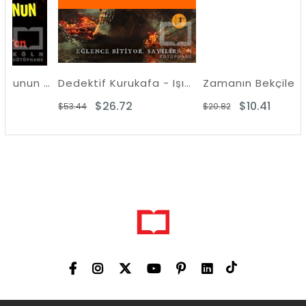
Mezar Soyguncusunun Çırağı
Dedektif Kurukafa - Işığın Ölümü
Zamanın Bekçileri
$26.72
$10.41
$53.44
$20.82