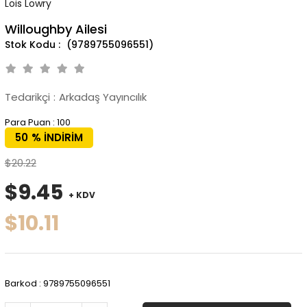
Lois Lowry
Willoughby Ailesi
(9789755096551)
Tedarikçi
:
Arkadaş Yayıncılık
Para Puan
:
100
50
%
İNDIRIM
$20.22
$9.45
+ KDV
$10.11
Barkod
:
9789755096551