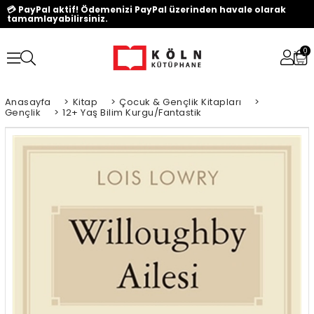
💳 PayPal aktif! Ödemenizi PayPal üzerinden havale olarak
tamamlayabilirsiniz.
0
Anasayfa
>
Kitap
>
Çocuk & Gençlik Kitapları
>
Gençlik
>
12+ Yaş Bilim Kurgu/Fantastik