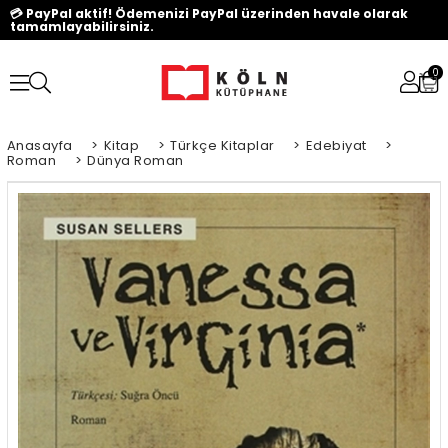
💳 PayPal aktif! Ödemenizi PayPal üzerinden havale olarak
tamamlayabilirsiniz.
0
Anasayfa
>
Kitap
>
Türkçe Kitaplar
>
Edebiyat
>
Roman
>
Dünya Roman