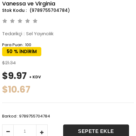
Vanessa ve Virginia
(9789755704784)
Tedarikçi
:
Sel Yayıncılık
Para Puan
:
100
50
%
İNDIRIM
$21.34
$9.97
+ KDV
$10.67
Barkod
:
9789755704784