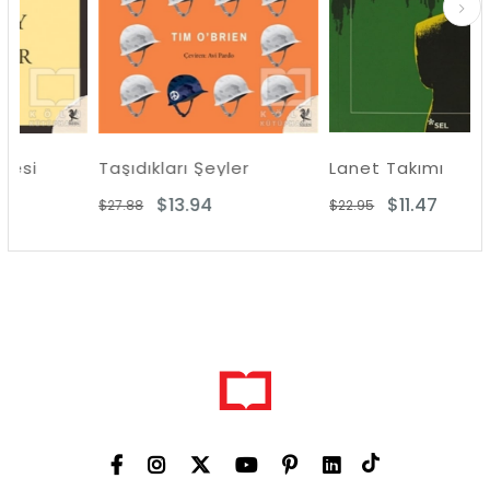
Taşıdıkları Şeyler
Lanet Takımı
$13.94
$11.47
$27.88
$22.95