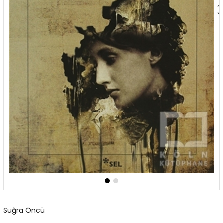
‹
›
Suğra Öncü