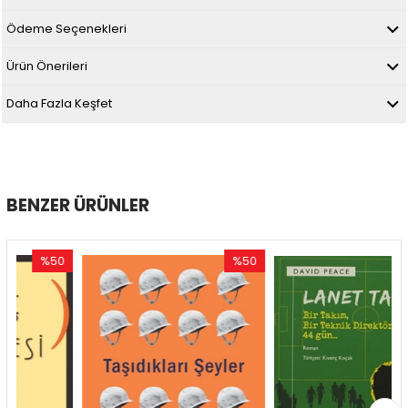
Ödeme Seçenekleri
Ürün Önerileri
Daha Fazla Keşfet
BENZER ÜRÜNLER
50
%50
%50
dirim
İndirim
İndiri
0İndirim
%50İndirim
%50İnd