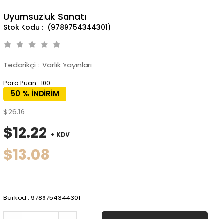
Uyumsuzluk Sanatı
(9789754344301)
Tedarikçi
:
Varlık Yayınları
Para Puan
:
100
50
%
İNDIRIM
$26.16
$12.22
+ KDV
$13.08
Barkod
:
9789754344301