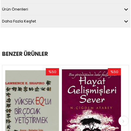
Ürün Önerileri
Daha Fazla Keşfet
BENZER ÜRÜNLER
%50
%50
İndirim
İndirim
%50İndirim
%50İndirim