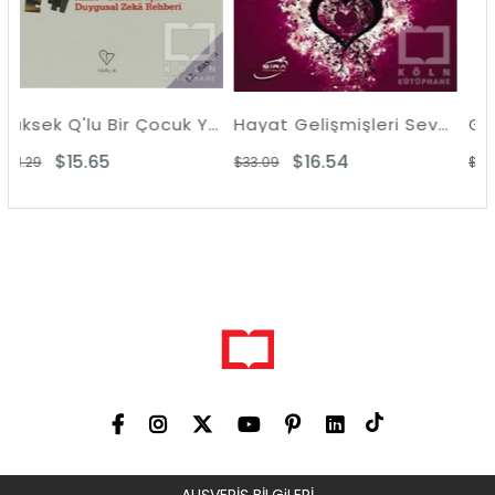
Yüksek Q'lu Bir Çocuk Yetiştirmek
Hayat Gelişmişleri Sever
5
$16.54
$16.93
$33.09
$33.86
ALIŞVERİŞ BİLGiLERİ