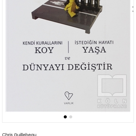
‹
›
Chris Guillebeau