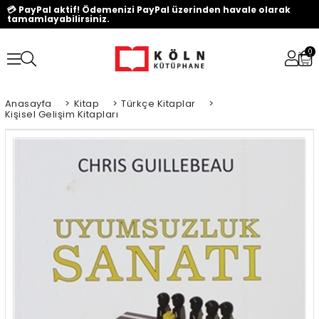
💳 PayPal aktif! Ödemenizi PayPal üzerinden havale olarak
tamamlayabilirsiniz.
0
Anasayfa
>
Kitap
>
Türkçe Kitaplar
>
Kişisel Gelişim Kitapları