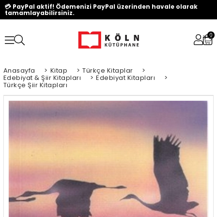
💳 PayPal aktif! Ödemenizi PayPal üzerinden havale olarak
tamamlayabilirsiniz.
0
Anasayfa
>
Kitap
>
Türkçe Kitaplar
>
Edebiyat & Şiir Kitapları
>
Edebiyat Kitapları
>
Türkçe Şiir Kitapları