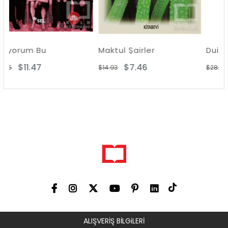
Maktul Şairler
$7.46
$7.38
$14.93
$28.67
ALIŞVERİŞ BİLGiLERİ