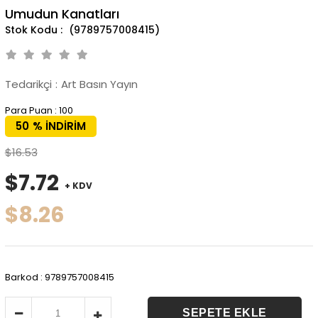
Umudun Kanatları
(9789757008415)
Tedarikçi
:
Art Basın Yayın
Para Puan
:
100
50
%
İNDIRIM
$16.53
$7.72
+ KDV
$8.26
Barkod
:
9789757008415