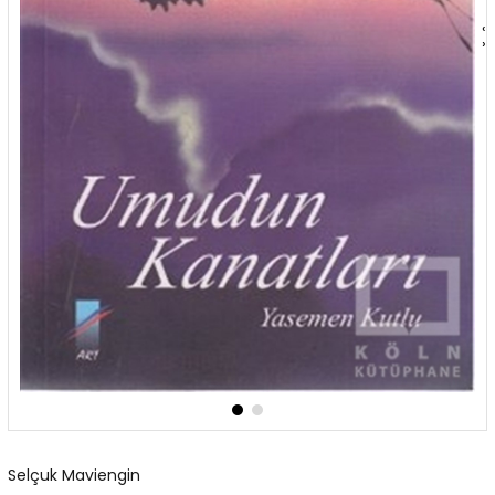
‹
›
Selçuk Maviengin