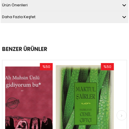
Ürün Önerileri
Daha Fazla Keşfet
BENZER ÜRÜNLER
%50
%50
İndirim
İndirim
%50İndirim
%50İndirim