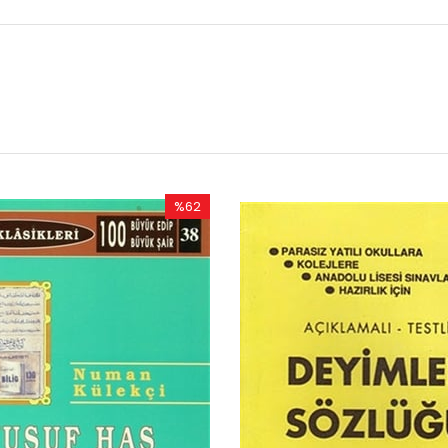
%50
İndirim
rim
%50İndirim