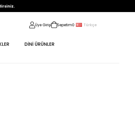
rsiniz.
Türkçe
Üye Girişi
Sepetim
0
KLER
DİNİ ÜRÜNLER