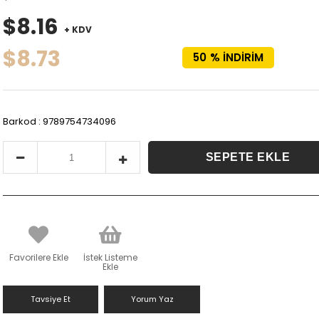
$8.16
+ KDV
$8.73
50
%
İNDIRIM
Barkod
:
9789754734096
Favorilere Ekle
İstek Listeme
Ekle
Tavsiye Et
Yorum Yaz