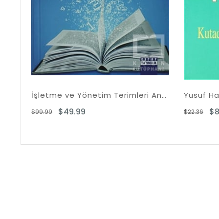
İşletme ve Yönetim Terimleri Ansiklopedik Sözlük
Yusuf Has Hacib Kutadgu Bilig
$8.55
$22.36