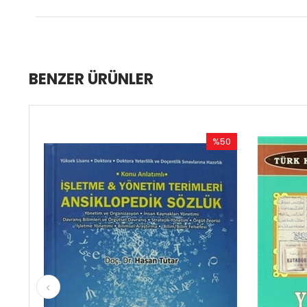
BENZER ÜRÜNLER
%50
%62
İndirim
İndirim
%50İndirim
%62İndi