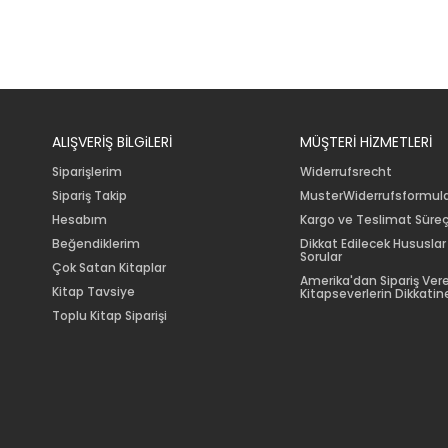
ALIŞVERİŞ BİLGiLERİ
MÜŞTERİ HİZMETLERİ
Siparişlerim
Widerrufsrecht
Sipariş Takip
MusterWiderrufsformul
Hesabım
Kargo ve Teslimat Süreç
Beğendiklerim
Dikkat Edilecek Hususlar
Sorular
Çok Satan Kitaplar
Amerika'dan Sipariş Ver
Kitap Tavsiye
Kitapseverlerin Dikkatine
Toplu Kitap Siparişi