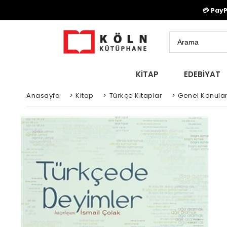
💳 Pay
KİTAP
EDEBİYAT
Anasayfa
>
Kitap
>
Türkçe Kitaplar
>
Genel Konula