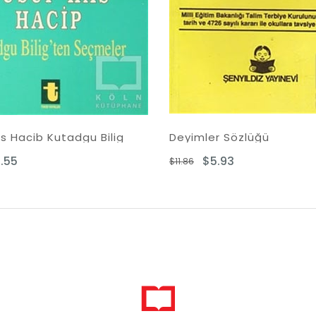
Deyimler Sözlüğü
$5.93
$6.95
$11.86
$13.90