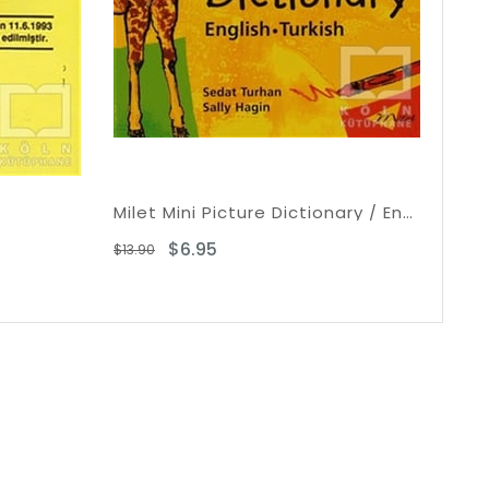
Ciltli
Milet Mini Picture Dictionary / English-Turkish
$13.46
$31.55