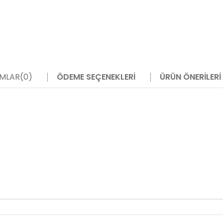
MLAR
(0)
ÖDEME SEÇENEKLERI
ÜRÜN ÖNERILERI