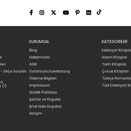
KURUMSAL
KATEGORİLER
Blog
Edebiyat Kitapla
ar
Hakkımızda
İslami Kitaplar
leri
AGB
Tarih Kitapları
 - Sıkça Sorulan
Datenschutzerklärung
Çocuk Kitapları
Ödeme Bilgileri
Türkçe Romanla
en
Impressum
Türk Edebiyatı Ki
 (!)
Gizlilik Politikası
Şartlar ve Koşullar
İptal İade Koşulları
İletişim