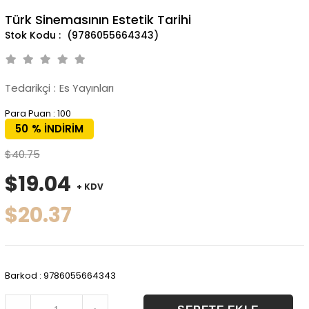
Türk Sinemasının Estetik Tarihi
(9786055664343)
Tedarikçi
:
Es Yayınları
Para Puan
:
100
50
%
İNDIRIM
$40.75
$19.04
+ KDV
$20.37
Barkod
:
9786055664343