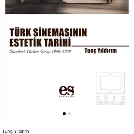
‹
›
Tunç Yıldırım