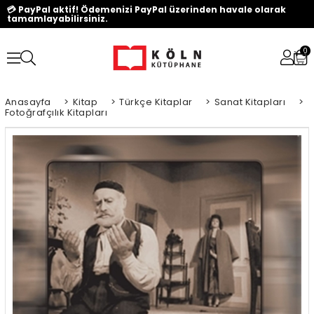
💳 PayPal aktif! Ödemenizi PayPal üzerinden havale olarak
tamamlayabilirsiniz.
0
Anasayfa
>
Kitap
>
Türkçe Kitaplar
>
Sanat Kitapları
>
Fotoğrafçılık Kitapları