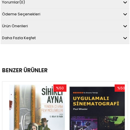
Yorumlar
(0)
Ödeme Seçenekleri
Ürün Önerileri
Daha Fazla Keşfet
BENZER ÜRÜNLER
%50
%50
im
İndirim
İndirim
dirim
%50İndirim
%50İndir