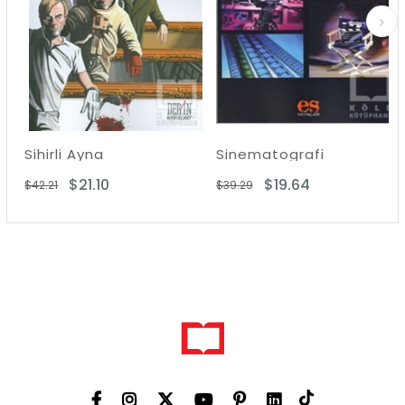
Sihirli Ayna
Sinematografi
$21.10
$19.64
$42.21
$39.29
$