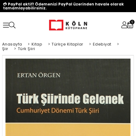
💳 PayPal aktif! Ödemenizi PayPal üzerinden havale olarak
tamamlayabilirsiniz.
0
Anasayfa
>
Kitap
>
Türkçe Kitaplar
>
Edebiyat
>
Şiir
>
Türk Şiiri