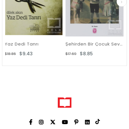
Tanrı
Şehirden Bir Çocuk Sevdin Yine
43
$8.85
$9.16
$17.69
$18.32